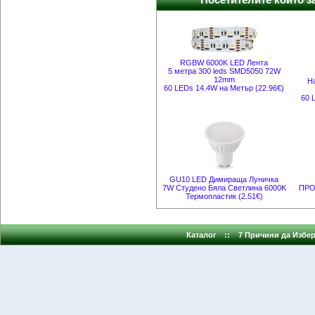
Посетителите които за
RGBW 6000K LED Лента
5 метра 300 leds SMD5050 72W
12mm
Н
60 LEDs 14.4W на Метър (22.96€)
60 
GU10 LED Димираща Луничка
7W Студено Бяла Светлина 6000K
ПРО
Термопластик (2.51€)
Каталог
::
7 Причини да Избер