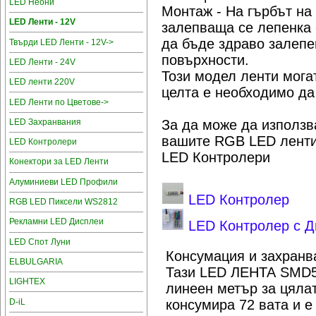
LED Неони
Монтаж - На гърбът на
LED Ленти - 12V
залепваща се лепенка 
да бъде здраво залепе
Твърди LED Ленти - 12V->
повърхности.
LED Ленти - 24V
Този модел ленти мога
LED ленти 220V
целта е необходимо да
LED Ленти по Цветове->
LED Захранвания
За да може да използв
вашите RGB LED ленти
LED Контролери
LED Контролери
Конектори за LED Ленти
Алуминиеви LED Профили
LED Контролер
RGB LED Пиксели WS2812
Рекламни LED Дисплеи
LED Контролер с Д
LED Спот Луни
Консумация и захранв
ELBULGARIA
Тази LED ЛЕНТА SMD5
LIGHTEX
линеен метър за цялат
D-iL
консумира 72 вата и е