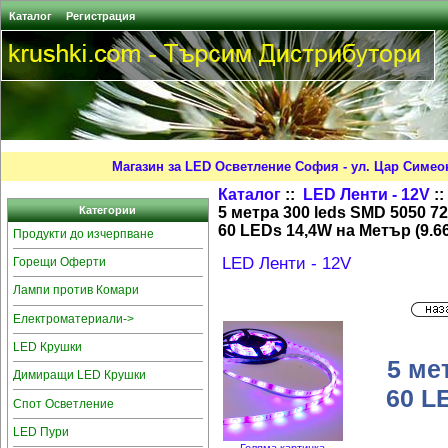
Каталог
Регистрация
Магазин за LED Осветление София - ул. Цар Симео
Каталог
::
LED Ленти - 12V
:
5 метра 300 leds SMD 5050 7
Категории
60 LEDs 14,4W на Метър (9.6
Продукти до изчерпване
LED Ленти - 12V
Горещи Оферти
Лампи против Комари
Електроматериали->
LED Крушки
5 ме
Димиращи LED Крушки
60 L
Спот Осветление
LED Пури