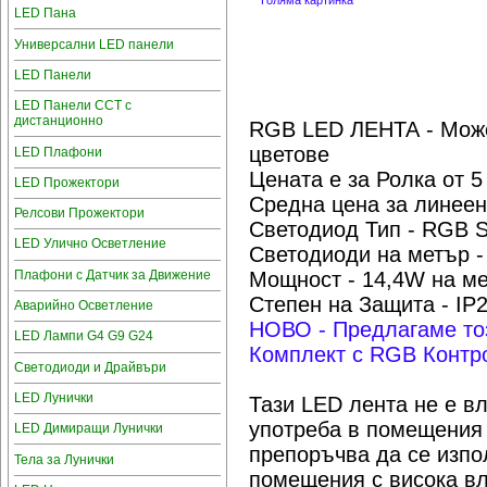
Голяма картинка
LED Пана
Универсални LED панели
LED Панели
LED Панели CCT с
дистанционно
RGB LED ЛЕНТА - Може
цветове
LED Плафони
Цената е за Ролка от 5
LED Прожектори
Средна цена за линеен
Релсови Прожектори
Светодиод Тип - RGB 
LED Улично Осветление
Светодиоди на метър -
Плафони с Датчик за Движение
Мощност - 14,4W на м
Степен на Защита - IP
Аварийно Осветление
НОВО - Предлагаме тоз
LED Лампи G4 G9 G24
Комплект с RGB Контр
Светодиоди и Драйвъри
LED Лунички
Тази LED лента не е в
употреба в помещения 
LED Димиращи Лунички
препоръчва да се изпол
Тела за Лунички
помещения с висока вл