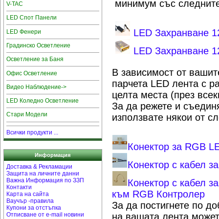
минимум със следните
V-TAC
LED Спот Панели
LED Захранване 1
LED Фенери
Градинско Осветление
LED Захранване 12
Осветление за Баня
В зависимост от вашит
Офис Осветление
парчета LED лента с р
Видео Наблюдение->
целта места (през всек
LED Коледно Осветление
За да режете и съедин
Стари Модели
използвате някои от сл
Всички продукти ...
Конектор за RGB L
Информация
Конектор с кабел з
Доставка & Рекламации
Защита на личните данни
Важна Информация по ЗЗП
Конектор с кабел з
Контакти
към RGB Контролер
Карта на сайта
Ваучър -правила
За да постигнете по д
Купони за отстъпка
на вашата лента может
Отписване от e-mail новини