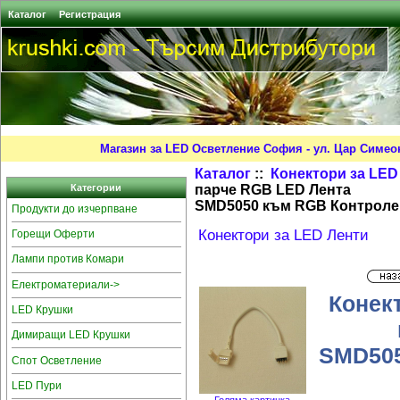
Каталог
Регистрация
Магазин за LED Осветление София - ул. Цар Симео
Каталог
::
Конектори за LED
парче RGB LED Лента
Категории
SMD5050 към RGB Контролер 
Продукти до изчерпване
Конектори за LED Ленти
Горещи Оферти
Лампи против Комари
Електроматериали->
Конект
LED Крушки
Димиращи LED Крушки
SMD505
Спот Осветление
LED Пури