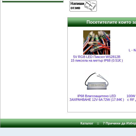
Посетителите които за
L - 
5V RGB LED Пиксел WS2812B
15 пиксела на метър IP68 (0.51€ )
IP68 Влагозащитено LED
100W 
ЗАХРАНВАНЕ 12V 6A 72W (17.84€ )
с RF 
Каталог
::
7 Причини да Избер