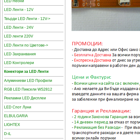
LED Неони
LED Ленти - 12V
Твърди LED Ленти - 12V->
LED Ленти - 24V
LED ленти 220V
LED Ленти по Цветове->
LED Захранвания
LED Контролери
Конектори за LED Ленти
Алуминиеви LED Профили
RGB LED Пиксели WS2812
Рекламни LED Дисплеи
LED Спот Луни
ELBULGARIA
LIGHTEX
D-iL