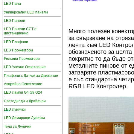
Голяма картинка
LED Пана
Универсални LED панели
LED Панели
LED Панели CCT с
Много полезен конекто
дистанционно
за свързване на отряз
LED Плафони
лента към LED Контрол
LED Прожектори
обозначеното за целта 
покритие то да бъде от
Релсови Прожектори
металните пинове от е
LED Улично Осветление
затваряте пластмасово
Плафони с Датчик за Движение
е със стандартна чети
Аварийно Осветление
RGB LED Контролер.
LED Лампи G4 G9 G24
Светодиоди и Драйвъри
LED Лунички
LED Димиращи Лунички
Тела за Лунички