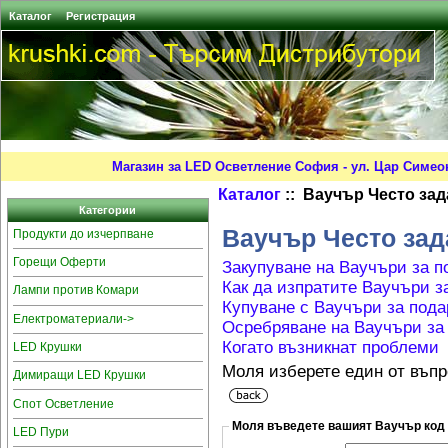
Каталог
Регистрация
Магазин за LED Осветление София - ул. Цар Симео
Каталог
:: Ваучър Често за
Категории
Ваучър Често за
Продукти до изчерпване
Горещи Оферти
Закупуване на Ваучъри за п
Как да изпратите Ваучъри з
Лампи против Комари
Купуване с Ваучъри за пода
Електроматериали->
Осребряване на Ваучъри за
Когато възникнат проблеми
LED Крушки
Моля изберете един от въпр
Димиращи LED Крушки
Спот Осветление
Моля въве
LED Пури