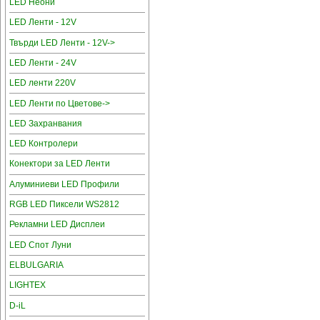
LED Неони
LED Ленти - 12V
Твърди LED Ленти - 12V->
LED Ленти - 24V
LED ленти 220V
LED Ленти по Цветове->
LED Захранвания
LED Контролери
Конектори за LED Ленти
Алуминиеви LED Профили
RGB LED Пиксели WS2812
Рекламни LED Дисплеи
LED Спот Луни
ELBULGARIA
LIGHTEX
D-iL