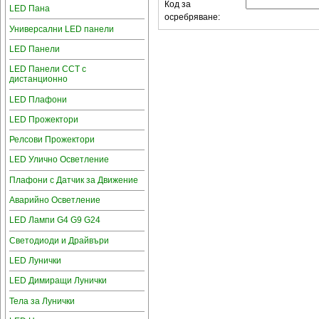
Код за
LED Пана
осребряване:
Универсални LED панели
LED Панели
LED Панели CCT с
дистанционно
LED Плафони
LED Прожектори
Релсови Прожектори
LED Улично Осветление
Плафони с Датчик за Движение
Аварийно Осветление
LED Лампи G4 G9 G24
Светодиоди и Драйвъри
LED Лунички
LED Димиращи Лунички
Тела за Лунички