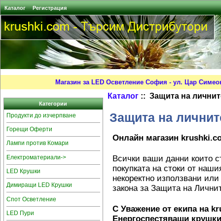
Каталог
Регистрация
Магазин за LED Осветление София - ул. Цар Симео
Каталог
:: Защита на личнит
Категории
Защита на личнит
Продукти до изчерпване
Горещи Оферти
Онлайн магазин krushki.c
Лампи против Комари
Електроматериали->
Всички ваши данни които с
покупката на стоки от наши
LED Крушки
некоректно използвани или 
Димиращи LED Крушки
закона за Защита на Лични
Спот Осветление
С Уважение от екипа на k
LED Пури
Енергоспестяващи крушк