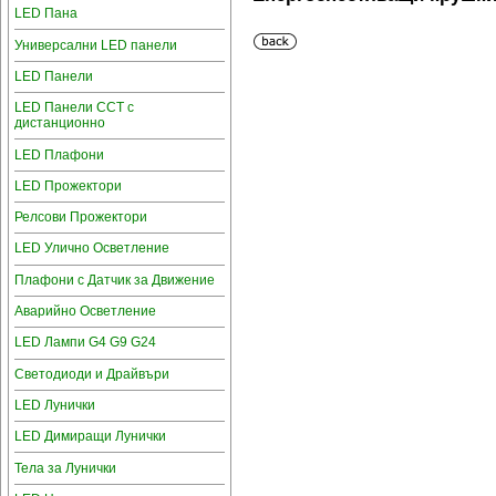
LED Пана
Универсални LED панели
LED Панели
LED Панели CCT с
дистанционно
LED Плафони
LED Прожектори
Релсови Прожектори
LED Улично Осветление
Плафони с Датчик за Движение
Аварийно Осветление
LED Лампи G4 G9 G24
Светодиоди и Драйвъри
LED Лунички
LED Димиращи Лунички
Тела за Лунички