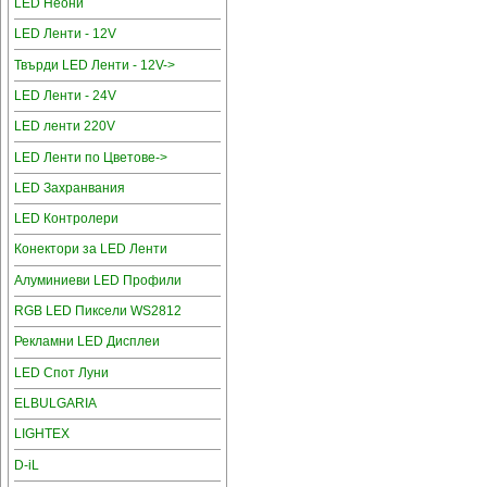
LED Неони
LED Ленти - 12V
Твърди LED Ленти - 12V->
LED Ленти - 24V
LED ленти 220V
LED Ленти по Цветове->
LED Захранвания
LED Контролери
Конектори за LED Ленти
Алуминиеви LED Профили
RGB LED Пиксели WS2812
Рекламни LED Дисплеи
LED Спот Луни
ELBULGARIA
LIGHTEX
D-iL