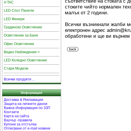
съответствие на стоката с 
V-TAC
стоките чийто нормален тех
LED Спот Панели
малък от 2 години.
LED Фенери
Всички възникнали жалби мо
Градинско Осветление
електронен адрес admin@kru
обработени и ще ви върнем 
Осветление за Баня
Офис Осветление
Видео Наблюдение->
LED Коледно Осветление
Стари Модели
Всички продукти ...
Информация
Доставка & Рекламации
Защита на личните данни
Важна Информация по ЗЗП
Контакти
Карта на сайта
Ваучър -правила
Купони за отстъпка
Отписване от e-mail новини