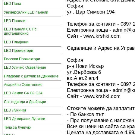
LED Пана
София
ул. Цар Симеон 194
Универсални LED панели
LED Панели
Телефон за контакти - 0897 
Електронна поща - admin@k
LED Панели CCT с
дистанционно
Сайт - www.krshki.com
LED Плафони
Седалище и Адрес на Упра
LED Прожектори
Релсови Прожектори
София
р-н Нови Искър
LED Улично Осветление
ул.Върбовка 6
Плафони с Датчик за Движение
вх.А ет.2 ап.4
Телефон за контакти - 0897 
Аварийно Осветление
Електронна поща - admin@k
LED Лампи G4 G9 G24
Сайт - www.krshki.com
Светодиоди и Драйвъри
Стоките можете да заплатит
LED Лунички
- По банков път
LED Димиращи Лунички
- При получаване с наложен
Всички цени на сайта са кр
Тела за Лунички
Цената на доставката е 4.9