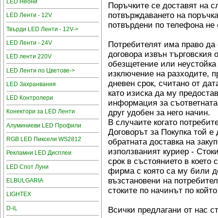
LED Неони
Поръчките се доставят на с
потвърждаването на поръчка
LED Ленти - 12V
потвърдени по телефона не 
Твърди LED Ленти - 12V->
LED Ленти - 24V
Потребителят има право да 
договора извън търговския о
LED ленти 220V
обезщетение или неустойка 
LED Ленти по Цветове->
изключение на разходите, пре
дневен срок, считано от дат
LED Захранвания
като изиска да му предост
LED Контролери
информация за съответната 
друг удобен за него начин.
Конектори за LED Ленти
В случаите когато потребите
Алуминиеви LED Профили
Договорът за Покупка той е
RGB LED Пиксели WS2812
обратната доставка на заку
използваният куриер - Сток
Рекламни LED Дисплеи
срок в състоянието в което 
LED Спот Луни
фирма с която са му били д
възстановени на потребител
ELBULGARIA
стоките по начинът по който
LIGHTEX
D-iL
Всички предлагани от нас ст