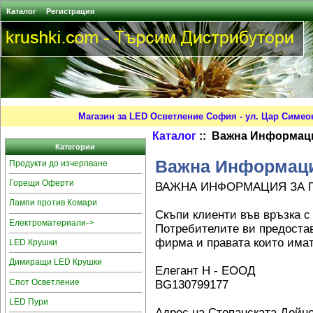
Каталог
Регистрация
Магазин за LED Осветление София - ул. Цар Симео
Каталог
:: Важна Информац
Категории
Важна Информаци
Продукти до изчерпване
Горещи Оферти
ВАЖНА ИНФОРМАЦИЯ ЗА 
Лампи против Комари
Скъпи клиенти във връзка с
Електроматериали->
Потребителите ви предоста
фирма и правата които имат
LED Крушки
Димиращи LED Крушки
Елегант Н - ЕООД
Спот Осветление
BG130799177
LED Пури
Адрес на Стопанската Дейн