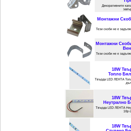
Про
Декоративните кап
завъ
Монтажни Скоб
Тези скоби не е задъл
Монтажни Скоби
Вен
Тези скоби не е задъл
18W Твъ
Топло Бяла
Твърда LED ЛЕНТА Топ
дъл
18W Твъ
Неутрално Бя
Твърда LED ЛЕНТА Неу
1бр 
18W Твъ
Студено Бял