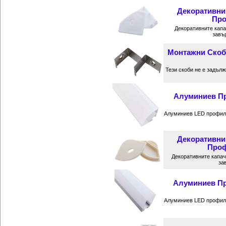
Декоративни
Про
Декоративните кап
завъ
Монтажни Скоб
Тези скоби не е задъл
Алуминиев Пр
Алуминиев LED профил 
Декоративни
Проф
Декоративните капач
за
Алуминиев Пр
Алуминиев LED профил 