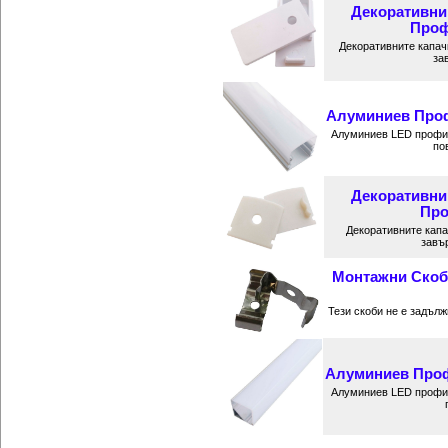
Декоративни
Проф
Декоративните капач
за
Алуминиев Профи
Алуминиев LED профил
по
Декоративни
Про
Декоративните кап
завъ
Монтажни Скоб
Тези скоби не е задъл
Алуминиев Профи
Алуминиев LED профил