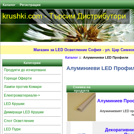
Каталог
Регистрация
Магазин за LED Осветление София - ул. Цар Симео
Каталог
:: Алуминиеви LED Профили
Категории
Алуминиеви LED Профи
Продукти до изчерпване
Горещи Оферти
Лампи против Комари
Снимка на
продукта
Електроматериали->
Алуминиев Проф
LED Крушки
Алуминиевият LED про
Димиращи LED Крушки
н
Спот Осветление
LED Пури
Декоративни