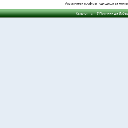
Алуминиеви профили подходящи за монтир
Каталог
::
7 Причини да Избер