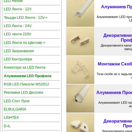
LED Неони
Алуминиев Пр
LED Ленти - 12V
Алуминиевият LED про
Твърди LED Ленти - 12V->
L
LED Ленти - 24V
LED ленти 220V
Декоративни
Проф
LED Ленти по Цветове->
Декоративните капа
завъ
LED Захранвания
LED Контролери
Монтажни Скоб
Конектори за LED Ленти
Тези скоби не е задъл
Алуминиеви LED Профили
RGB LED Пиксели WS2812
Алуминиев Проф
Рекламни LED Дисплеи
LED Спот Луни
Алуминиевият LED пр
м
ELBULGARIA
LIGHTEX
Декоративни
Проф
D-iL
Декоративните кап