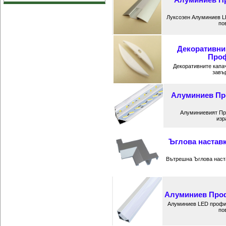
Луксозен Алуминиев L
по
Декоративни
Проф
Декоративните капа
завъ
Алуминиев Про
Алуминиевият Пр
изр
Ъглова настав
Вътрешна Ъглова наст
Алуминиев Профи
Алуминиев LED профил
по