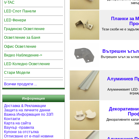
V-TAC
завъ
LED Спот Панели
Планки за 
LED Фенери
Про
Градинско Осветление
Тези скоби не е задъл
Осветление за Баня
Офис Осветление
Вътрешен ъгъл 
Видео Наблюдение->
Вътрешен ъгъл за ъгло
LED Коледно Осветление
Стари Модели
Алуминиев Пр
Всички продукти ...
Алуминиевият LED 
вграж
Информация
Доставка & Рекламации
Декоративни
Защита на личните данни
Проф
Важна Информация по ЗЗП
Контакти
Декоративните капа
Карта на сайта
за
Ваучър -правила
Купони за отстъпка
Отписване от e-mail новини
Алуминиев Пр