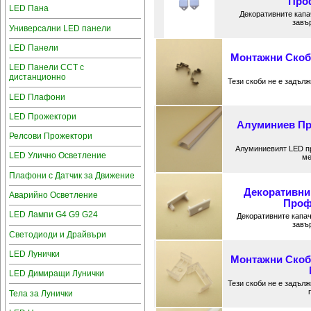
Проф
LED Пана
Декоративните капа
завъ
Универсални LED панели
LED Панели
Монтажни Скоб
LED Панели CCT с
дистанционно
Тези скоби не е задъл
LED Плафони
LED Прожектори
Алуминиев Пр
Релсови Прожектори
Алуминиевият LED п
LED Улично Осветление
ме
Плафони с Датчик за Движение
Декоративни
Аварийно Осветление
Проф
LED Лампи G4 G9 G24
Декоративните капа
завъ
Светодиоди и Драйвъри
LED Лунички
Монтажни Скоб
LED Димиращи Лунички
Тези скоби не е задъл
Тела за Лунички