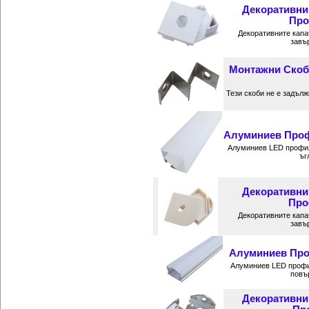
Декоративни
Про
Декоративните капа
завъ
Монтажни Скоб
Тези скоби не е задъл
Алуминиев Профи
Алуминиев LED профил
ъг
Декоративни
Про
Декоративните капа
завъ
Алуминиев Проф
Алуминиев LED профи
повъ
Декоративни