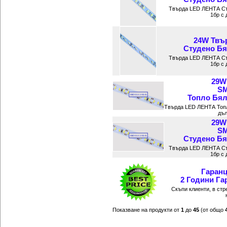
Твърда LED ЛЕНТА Ст
1бр с 
24W Твъ
Студено Бял
Твърда LED ЛЕНТА Ст
1бр с 
29W
SM
Топло Бяла
Твърда LED ЛЕНТА Топ
дъл
29W
SM
Студено Бял
Твърда LED ЛЕНТА Ст
1бр с 
Гаранц
2 Години Га
Скъпи клиенти, в ст
Показване на продукти от
1
до
45
(от общо