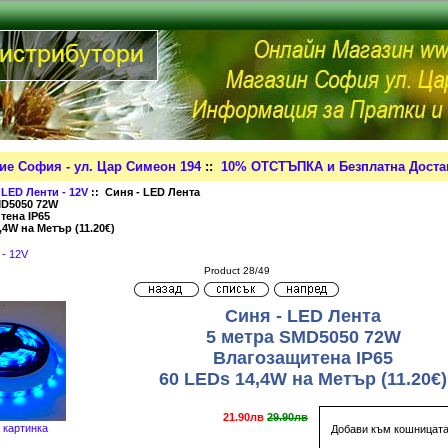
ие София - ул. Цар Симеон 194
::
10% ОТСТЪПКА и Безплатна Достав
:
LED Ленти - 12V
:: Синя - LED Лента
MD5050 72W
тена IP65
,4W на Метър (11.20€)
 - 12V
Product 28/49
Синя - LED Лента
5 метра SMD5050 72W
Влагозащитена IP65
60 LEDs 14,4W на Метър (11.20€)
21.90лв
29.90лв
 картинка
Добави към кошницат