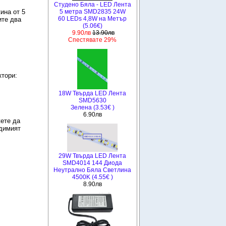
Студено Бяла - LED Лента
5 метра SMD2835 24W
ина от 5
60 LEDs 4,8W на Метър
ите два
(5.06€)
9.90лв
13.90лв
Спестявате 29%
ктори:
18W Твърда LED Лента
SMD5630
Зелена (3.53€ )
6.90лв
ете да
димият
29W Твърда LED Лента
SMD4014 144 Диода
Неутрално Бяла Светлина
4500K (4.55€ )
8.90лв