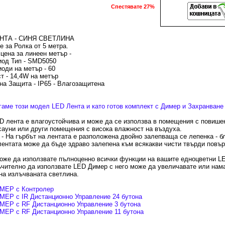
Спестявате 27%
НТА - СИНЯ СВЕТЛИНА
е за Ролка от 5 метра.
цена за линеен метър -
иод Тип - SMD5050
оди на метър - 60
 - 14,4W на метър
на Защита - IP65 - Влагозащитена
аме този модел LED Лента и като готов комплект с Димер и Захранване
D лента е влагоустойчива и може да се използва в помещения с повише
 сауни или други помещения с висока влажност на въздуха.
- На гърбът на лентата е разположена двойно залепваща се лепенка - б
лентата може да бъде здраво залепена към всякакви чисти твърди повър
оже да използвате пълноценно всички функции на вашите едноцветни L
чително да използвате LED Димер с него може да увеличавате или нам
на излъчваната светлина.
МЕР с Контролер
ЕР с IR Дистанционно Управление 24 бутона
МЕР с RF Дистанционно Управление 3 бутона
МЕР с RF Дистанционно Управление 11 бутона