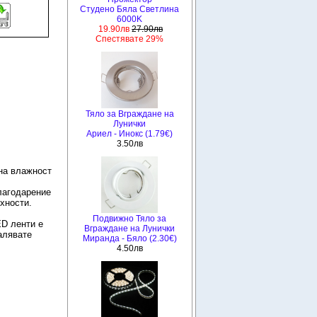
Студено Бяла Светлина
6000K
19.90лв
27.90лв
Спестявате 29%
Тяло за Вграждане на
Лунички
Ариел - Инокс (1.79€)
3.50лв
на влажност
лагодарение
хности.
Подвижно Тяло за
ED ленти е
Вграждане на Лунички
алявате
Миранда - Бяло (2.30€)
4.50лв