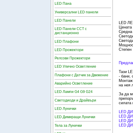
LED Пана
Универсални LED панели
LED Панели
LED ЛЕ
Цената 
LED Панели CCT с
Средна 
дистанционно
Светод
Светоди
LED Плафони
Мощност
Степен 
LED Прожектори
Релсови Прожектори
Предлаг
LED Улично Осветление
Тази LE
Плафони с Датчик за Движение
- бани,
Монтаж 
Аварийно Осветление
на нея 
LED Лампи G4 G9 G24
За да м
препоръ
Светодиоди и Драйвъри
силата 
LED Лунички
LED ДИ
LED ДИМ
LED Димиращи Лунички
LED ДИ
LED ДИ
Тела за Лунички