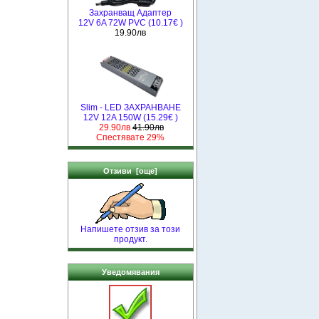
Захранващ Адаптер
12V 6A 72W PVC (10.17€ )
19.90лв
Slim - LED ЗАХРАНВАНЕ
12V 12A 150W (15.29€ )
29.90лв
41.90лв
Спестявате 29%
Отзиви [още]
Напишете отзив за този
продукт.
Уведомявания