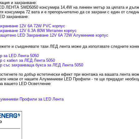
ация и захранване:
ED ЛЕНТА SMD5050 консумира 14,4W на линеен метър за цялата и дълж
тя консумира 72 вата и е препоръчително да се захрани с един от следн
ED захранване:
ахранване 12V 6A 72W PVC корпус
хранване 12V 6.3A 80W Метален корпус
защитено LED Захранване 12V 6A 72W Алуминиев корпус
ежете и съединявате тази ЛЕД лента може да използвате следните коне
р за LED Лента 5050
р с кабел за ЛЕД Лента 5050
р със захранваща букса за ЛЕД Лента 5050
остигнете по добър естетически ефект при монтажа на вашата лента мож
ате някои от нашите Алуминиеви LED Профили - те ще придадат необхо
на вашето LED Осветление
уминиеви Профили за LED Лента