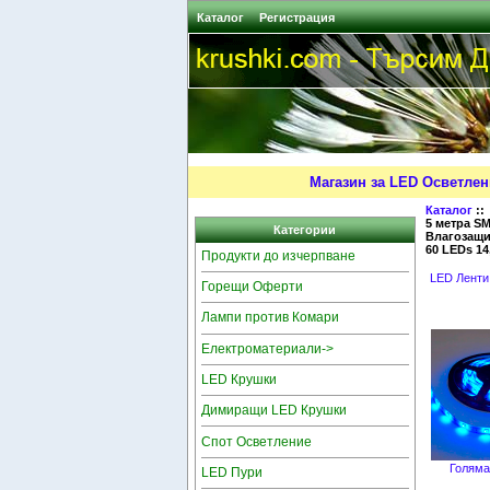
Каталог
Регистрация
Магазин за LED Осветлен
Каталог
:
5 метра S
Категории
Влагозащи
60 LEDs 14
Продукти до изчерпване
LED Ленти
Горещи Оферти
Лампи против Комари
Електроматериали->
LED Крушки
Димиращи LED Крушки
Спот Осветление
Голяма
LED Пури