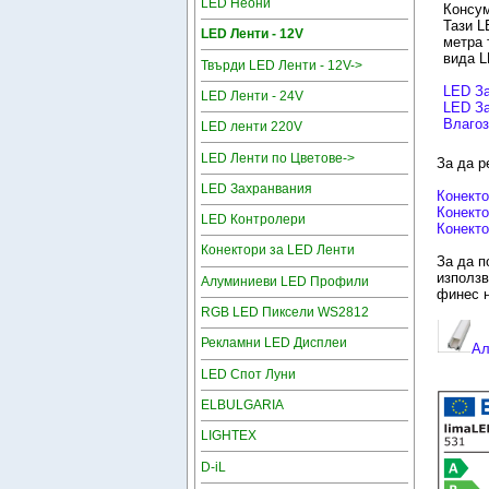
LED Неони
Консум
Тази L
LED Ленти - 12V
метра 
вида L
Твърди LED Ленти - 12V->
LED З
LED Ленти - 24V
LED За
Влаго
LED ленти 220V
LED Ленти по Цветове->
За да р
LED Захранвания
Конекто
Конекто
LED Контролери
Конекто
Конектори за LED Ленти
За да п
използв
Алуминиеви LED Профили
финес 
RGB LED Пиксели WS2812
Рекламни LED Дисплеи
Ал
LED Спот Луни
ELBULGARIA
LIGHTEX
D-iL