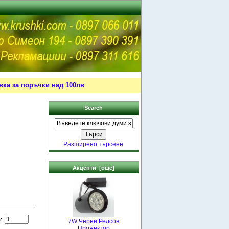
ка за поръчки над 100лв
Search
Разширено търсене
Акценти [още]
а:
7W Черен Релсов
Прожектор