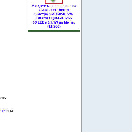
Уведоми ме при новини за
Синя - LED Лента
5 метра SMD5050 72W
Влагозащитена IP65
60 LEDs 14,4W на Метър
(11.20€)
ните
кти
или