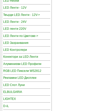
LED Неони
LED Ленти - 12V
Твърди LED Ленти - 12V->
LED Ленти - 24V
LED ленти 220V
LED Ленти по Цветове->
LED Захранвания
LED Контролери
Конектори за LED Ленти
Алуминиеви LED Профили
RGB LED Пиксели WS2812
Рекламни LED Дисплеи
LED Спот Луни
ELBULGARIA
LIGHTEX
D-iL