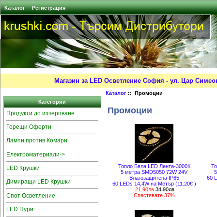
Каталог
Регистрация
Магазин за LED Осветление София - ул. Цар Симео
Каталог
:: Промоции
Категории
Промоции
Продукти до изчерпване
Горещи Оферти
Лампи против Комари
Електроматериали->
Топло Бяла LED Лента-3000К
То
LED Крушки
5 метра SMD5050 72W 24V
5
Влагозащитена IP65
60 
Димиращи LED Крушки
60 LEDs 14,4W на Метър (11.20€ )
21.90лв
34.90лв
Спот Осветление
Спестявате 37%
LED Пури