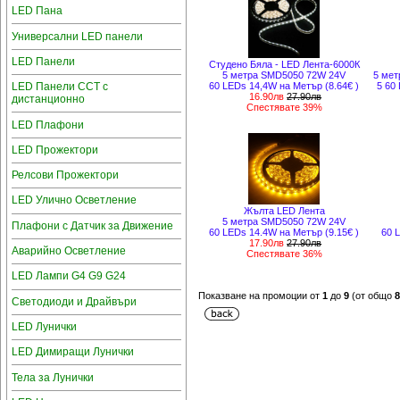
LED Пана
Универсални LED панели
LED Панели
Студено Бяла - LED Лента-6000К
5 метра SMD5050 72W 24V
5 мет
60 LEDs 14,4W на Метър (8.64€ )
5 60
LED Панели CCT с
16.90лв
27.90лв
дистанционно
Спестявате 39%
LED Плафони
LED Прожектори
Релсови Прожектори
LED Улично Осветление
Жълта LED Лента
5 метра SMD5050 72W 24V
Плафони с Датчик за Движение
60 LEDs 14.4W на Метър (9.15€ )
60 
17.90лв
27.90лв
Аварийно Осветление
Спестявате 36%
LED Лампи G4 G9 G24
Показване на промоции от
1
до
9
(от общо
8
Светодиоди и Драйвъри
LED Лунички
LED Димиращи Лунички
Тела за Лунички