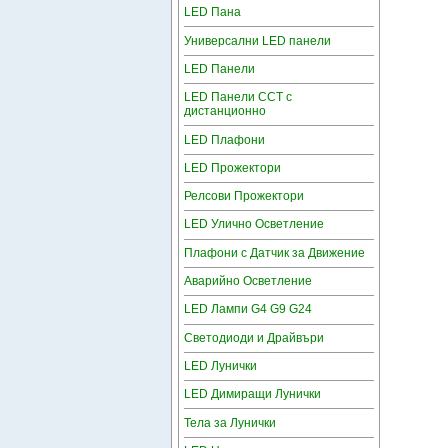
LED Пана
Универсални LED панели
LED Панели
LED Панели CCT с
дистанционно
LED Плафони
LED Прожектори
Релсови Прожектори
LED Улично Осветление
Плафони с Датчик за Движение
Аварийно Осветление
LED Лампи G4 G9 G24
Светодиоди и Драйвъри
LED Лунички
LED Димиращи Лунички
Тела за Лунички