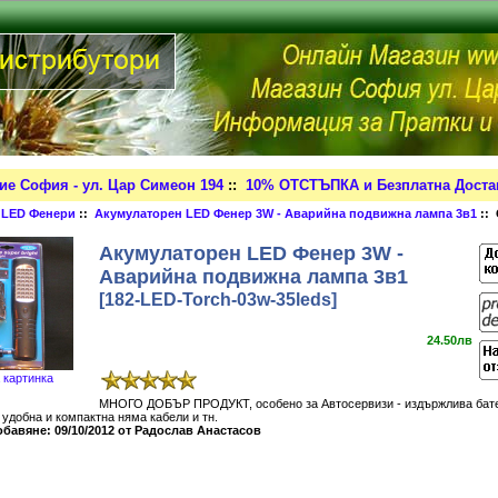
ие София - ул. Цар Симеон 194
::
10% ОТСТЪПКА и Безплатна Достав
:
LED Фенери
::
Акумулаторен LED Фенер 3W - Аварийна подвижна лампа 3в1
::
Акумулаторен LED Фенер 3W -
Аварийна подвижна лампа 3в1
[182-LED-Torch-03w-35leds]
24.50лв
 картинка
МНОГО ДОБЪР ПРОДУКТ, особено за Автосервизи - издържлива бате
 удобна и компактна няма кабели и тн.
обавяне: 09/10/2012 от Радослав Анастасов