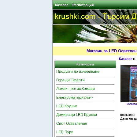
Каталог
Регистрация
Магазин за LED Осветлен
Каталог
:
Категории
Продукти до изчерпване
Горещи Оферти
Лампи против Комари
Електроматериали->
Голяма
LED Крушки
Димиращи LED Крушки
светлина -
Дата на д
Спот Осветление
LED Пури