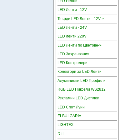
LED Неони
LED Ленти - 12V
Твърди LED Ленти - 12V->
LED Ленти - 24V
LED ленти 220V
LED Ленти по Цветове->
LED Захранвания
LED Контролери
Конектори за LED Ленти
Алуминиеви LED Профили
RGB LED Пиксели WS2812
Рекламни LED Дисплеи
LED Спот Луни
ELBULGARIA
LIGHTEX
D-iL