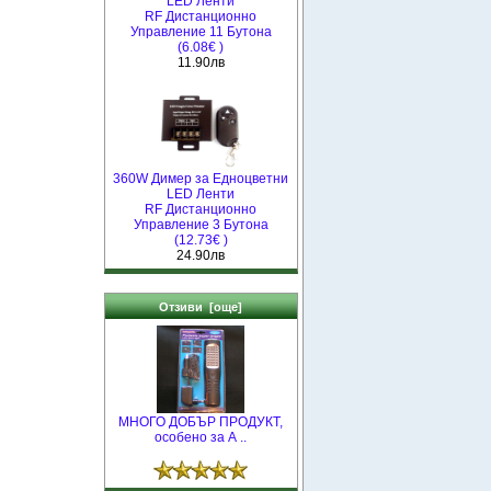
LED Ленти
RF Дистанционно
Управление 11 Бутона
(6.08€ )
11.90лв
360W Димер за Едноцветни
LED Ленти
RF Дистанционно
Управление 3 Бутона
(12.73€ )
24.90лв
Отзиви [още]
МНОГО ДОБЪР ПРОДУКТ,
особено за А ..