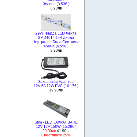
Зелена (3.53€ )
6.90лв
29W Твърда LED Лента
SMD4014 144 Диода
Неутрално Бяла Светлина
4500K (4.55€ )
8.90лв
Захранващ Адаптер
12V 6A 72W PVC (10.17€ )
19.90лв
Slim - LED ЗАХРАНВАНЕ
12V 12A 150W (15.29€ )
29.90лв
41.90лв
Спестявате 29%