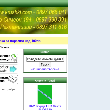
ка за поръчки над 100лв
 Отзиви
Search
Разширено търсене
Акценти [още]
рия - добра
18W Твърда LED Лента
SMD5630