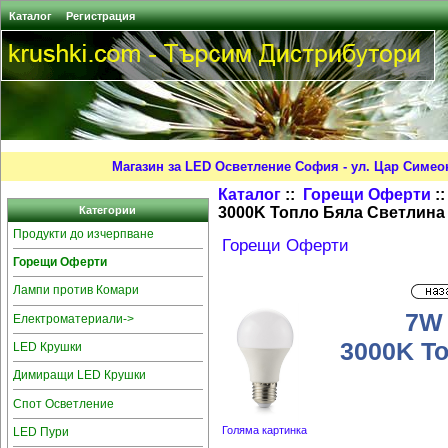
Каталог
Регистрация
Магазин за LED Осветление София - ул. Цар Симео
Каталог
::
Горещи Оферти
:
3000K Топло Бяла Светлина (
Категории
Продукти до изчерпване
Горещи Оферти
Горещи Оферти
Лампи против Комари
7W 
Електроматериали->
3000K То
LED Крушки
Димиращи LED Крушки
Спот Осветление
Голяма картинка
LED Пури