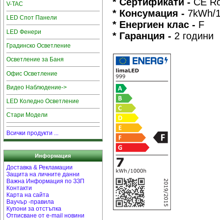
* Сертификати -
CE R
V-TAC
* Консумация -
7kWh/
LED Спот Панели
* Енергиен клас -
F
LED Фенери
* Гаранция -
2 години
Градинско Осветление
Осветление за Баня
Офис Осветление
Видео Наблюдение->
LED Коледно Осветление
Стари Модели
Всички продукти ...
Информация
Доставка & Рекламации
Защита на личните данни
Важна Информация по ЗЗП
Контакти
Карта на сайта
Ваучър -правила
Купони за отстъпка
Отписване от e-mail новини