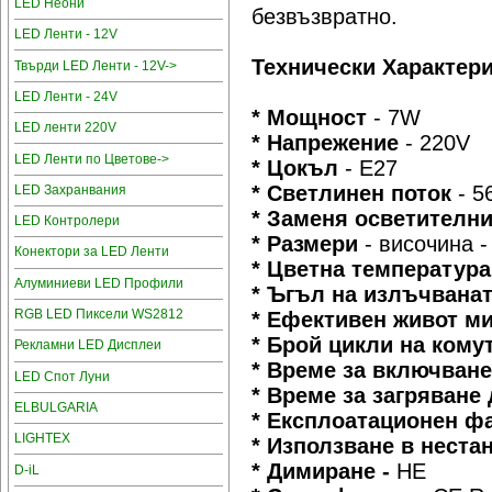
LED Неони
безвъзвратно.
LED Ленти - 12V
Технически Характери
Твърди LED Ленти - 12V->
LED Ленти - 24V
* Мощност
- 7W
LED ленти 220V
* Напрежение
- 220V
LED Ленти по Цветове->
* Цокъл
- E27
* Светлинен поток
- 5
LED Захранвания
* Заменя осветителн
LED Контролери
* Размери
- височина 
Конектори за LED Ленти
* Цветна температур
Алуминиеви LED Профили
* Ъгъл на излъчвана
RGB LED Пиксели WS2812
* Ефективен живот 
* Брой цикли на ком
Рекламни LED Дисплеи
* Време за включван
LED Спот Луни
* Време за загряване
ELBULGARIA
* Експлоатационен ф
LIGHTEX
* Използване в нест
* Димиране -
НЕ
D-iL