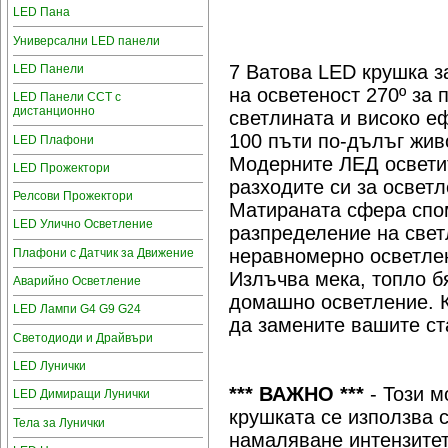
LED Пана
Универсални LED панели
7 Ватова LED крушка з
LED Панели
на осветеност 270º за
LED Панели CCT с
дистанционно
светлината и високо е
100 пъти по-дълъг жив
LED Плафони
Модерните ЛЕД осветит
LED Прожектори
разходите си за освет
Релсови Прожектори
Матираната сфера спо
LED Улично Осветление
разпределение на светл
неравномерно осветле
Плафони с Датчик за Движение
Излъчва мека, топло б
Аварийно Осветление
домашно осветление. К
LED Лампи G4 G9 G24
да замените вашите ст
Светодиоди и Драйвъри
LED Лунички
*** ВАЖНО ***
- Този м
LED Димиращи Лунички
крушката се използва 
Тела за Лунички
намаляване интензитет