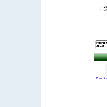
Mo
Ma
Спот Осв