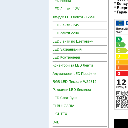
LED Неони
* Конс
* Енерг
LED Ленти - 12V
* Гаран
Твърди LED Ленти - 12V->
LED Ленти - 24V
LED ленти 220V
LED Ленти по Цветове->
LED Захранвания
LED Контролери
Конектори за LED Ленти
Алуминиеви LED Профили
RGB LED Пиксели WS2812
Рекламни LED Дисплеи
LED Спот Луни
ELBULGARIA
LIGHTEX
D-iL