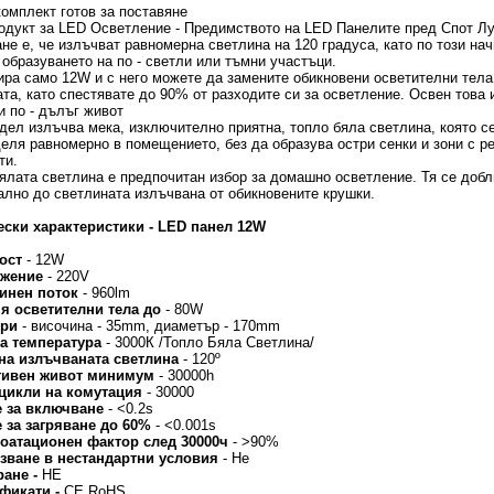
омплект готов за поставяне
дукт за LED Осветление - Предимството на LED Панелите пред Спот Лу
не е, че излъчват равномерна светлина на 120 градуса, като по този нач
 образуването на по - светли или тъмни участъци.
ра само 12W и с него можете да замените обикновени осветителни тел
ата, като спестявате до 90% от разходите си за осветление. Освен това 
и по - дълъг живот
дел излъчва мека, изключително приятна, топло бяла светлина, която с
еля равномерно в помещението, без да образува остри сенки и зони с р
ти.
ялата светлина е предпочитан избор за домашно осветление. Тя се доб
лно до светлината излъчвана от обикновените крушки.
ески характеристики - LED панел 12W
ост
- 12W
ежение
- 220V
линен поток
- 960lm
ня осветителни тела до
- 80W
ери
- височина - 35mm, диаметър - 170mm
на температура
- 3000К /Топло Бяла Светлина/
 на излъчваната светлина
- 120º
тивен живот минимум
- 30000h
 цикли на комутация
- 30000
е за включване
- <0.2s
е за загряване до 60%
- <0.001s
лоатационен фактор след 30000ч
- >90%
лзване в нестандартни условия
- Не
ране -
НЕ
ификати -
CE RoHS