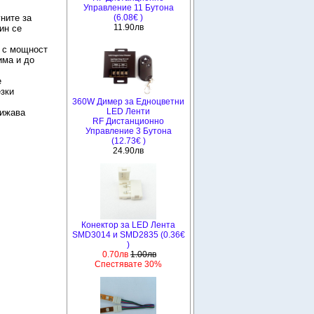
Управление 11 Бутона
ните за
(6.08€ )
11.90лв
ин се
а с мощност
има и до
е
езки
360W Димер за Едноцветни
LED Ленти
лижава
RF Дистанционно
Управление 3 Бутона
(12.73€ )
24.90лв
Конектор за LED Лента
SMD3014 и SMD2835 (0.36€
)
0.70лв
1.00лв
Спестявате 30%