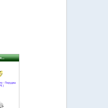
...
ло - Перуджа
7€ )