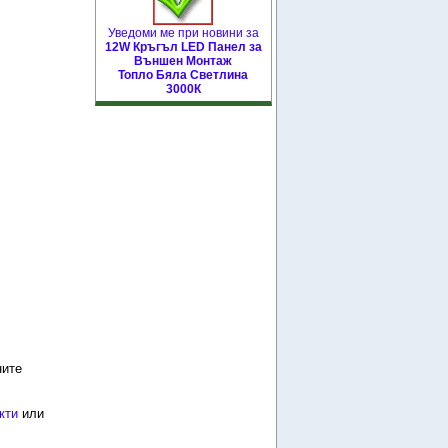
Уведоми ме при новини за
12W Кръгъл LED Панел за
Външен Монтаж
Топло Бяла Светлина
3000К
ните
кти
или