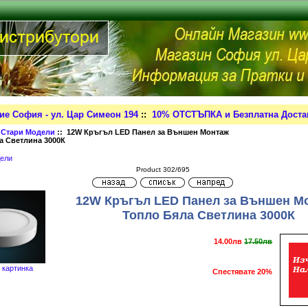
ие София - ул. Цар Симеон 194
::
10% ОТСТЪПКА и Безплатна Достав
:
Стари Модели
:: 12W Кръгъл LED Панел за Външен Монтаж
а Светлина 3000К
ели
Product 302/695
12W Кръгъл LED Панел за Външен М
Топло Бяла Светлина 3000К
14.00лв
17.50лв
 картинка
Спестявате 20%