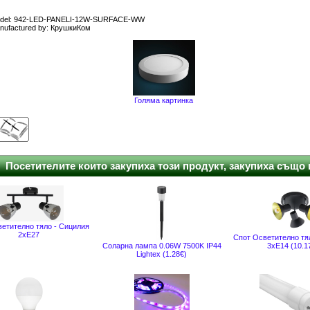
del: 942-LED-PANELI-12W-SURFACE-WW
nufactured by: КрушкиКом
Голяма картинка
Посетителите които закупиха този продукт, закупиха също и
етително тяло - Сицилия
2xE27
Спот Осветително тя
Соларна лампа 0.06W 7500K IP44
3xE14 (10.1
Lightex (1.28€)