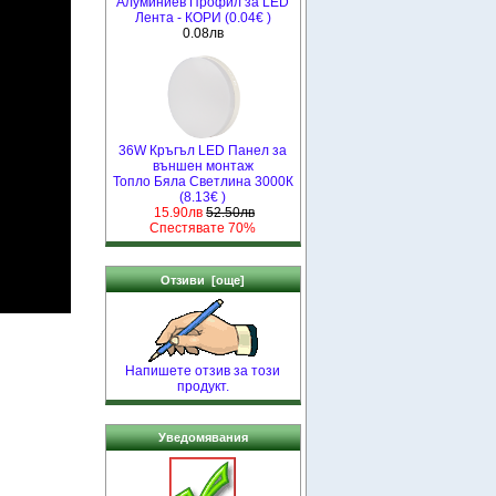
Алуминиев Профил за LED
Лента - КОРИ (0.04€ )
0.08лв
36W Кръгъл LED Панел за
външен монтаж
Топло Бяла Светлина 3000К
(8.13€ )
15.90лв
52.50лв
Спестявате 70%
Отзиви [още]
Напишете отзив за този
продукт.
Уведомявания