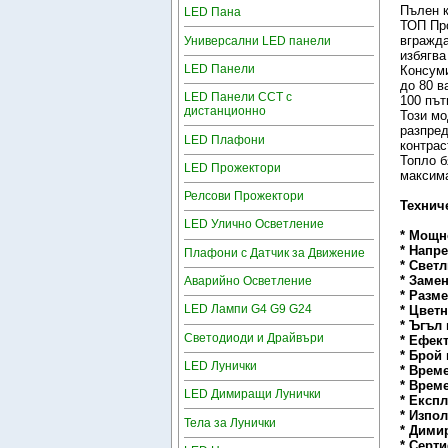
Пълен к
LED Пана
ТОП Про
вгражда
Универсални LED панели
избягва
LED Панели
Консуми
до 80 в
LED Панели CCT с
100 път
дистанционно
Този мо
разпред
LED Плафони
контрас
Топло б
LED Прожектори
максима
Релсови Прожектори
Технич
LED Улично Осветление
* Мощн
* Напр
Плафони с Датчик за Движение
* Свет
* Заме
Аварийно Осветление
* Разм
LED Лампи G4 G9 G24
* Цвет
* Ъгъл
Светодиоди и Драйвъри
* Ефек
* Брой
LED Лунички
* Врем
* Врем
LED Димиращи Лунички
* Експ
* Изпо
Тела за Лунички
* Дими
* Серт