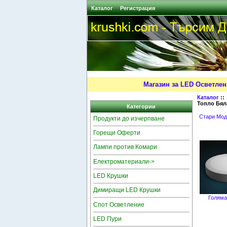
Каталог
Регистрация
Магазин за LED Осветлен
Каталог
:
Топло Бял
Категории
Стари Мод
Продукти до изчерпване
Горещи Оферти
Лампи против Комари
Електроматериали->
LED Крушки
Димиращи LED Крушки
Голяма
Спот Осветление
LED Пури