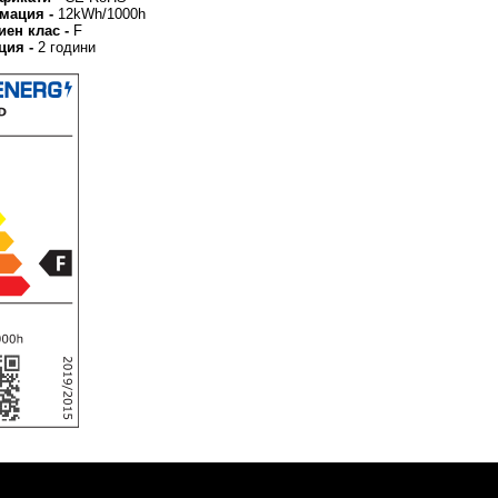
умация -
12kWh/1000h
иен клас -
F
ция -
2 години