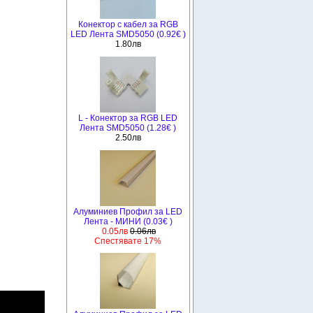
Конектор с кабел за RGB
LED Лента SMD5050 (0.92€ )
1.80лв
L - Конектор за RGB LED
Лента SMD5050 (1.28€ )
2.50лв
Алуминиев Профил за LED
Лента - МИНИ (0.03€ )
0.05лв
0.06лв
Спестявате 17%