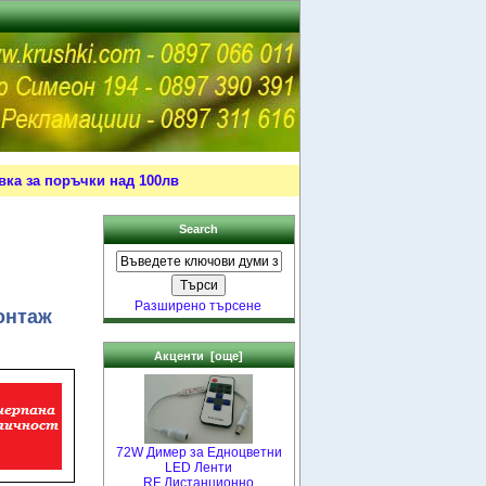
ка за поръчки над 100лв
Search
Разширено търсене
онтаж
Акценти [още]
72W Димер за Едноцветни
LED Ленти
RF Дистанционно