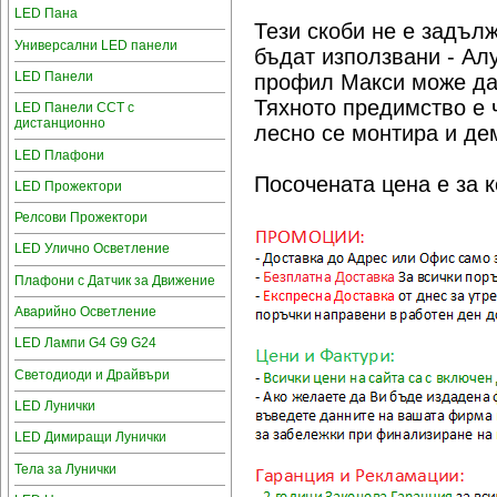
LED Пана
Тези скоби не е задъл
Универсални LED панели
бъдат използвани - Ал
LED Панели
профил Макси може да 
Тяхното предимство е 
LED Панели CCT с
дистанционно
лесно се монтира и де
LED Плафони
Посочената цена е за 
LED Прожектори
Релсови Прожектори
LED Улично Осветление
Плафони с Датчик за Движение
Аварийно Осветление
LED Лампи G4 G9 G24
Светодиоди и Драйвъри
LED Лунички
LED Димиращи Лунички
Тела за Лунички