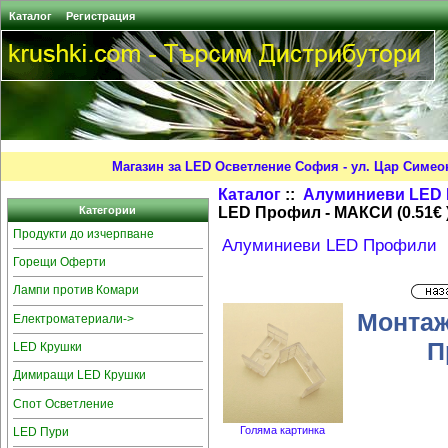
Каталог
Регистрация
Магазин за LED Осветление София - ул. Цар Симео
Каталог
::
Алуминиеви LED
LED Профил - МАКСИ (0.51€ 
Категории
Продукти до изчерпване
Алуминиеви LED Профили
Горещи Оферти
Лампи против Комари
Монтаж
Електроматериали->
П
LED Крушки
Димиращи LED Крушки
Спот Осветление
Голяма картинка
LED Пури