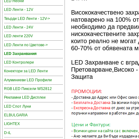
LED Неони
LED Ленти - 12V
Висококачествено захр
натоварено на 100% от
Твърди LED Ленти - 12V->
необходимо да предвиж
LED Ленти - 24V
нискокачествените зах
LED ленти 220V
които реално не могат 
LED Ленти по Цветове->
60-70% от обявената м
LED Захранвания
LED Захранване с вгра
LED Контролери
Претоварване,Високо -
Конектори за LED Ленти
Защита
Алуминиеви LED Профили
RGB LED Пиксели WS2812
Рекламни LED Дисплеи
LED Спот Луни
ELBULGARIA
LIGHTEX
D-iL