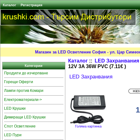
Каталог
Регистрация
Магазин за LED Осветление София - ул. Цар Симео
Каталог
::
LED Захранвания
12V 3A 36W PVC (7.11€ )
Категории
Продукти до изчерпване
LED Захранвания
Горещи Оферти
Лампи против Комари
Електроматериали->
1
LED Крушки
Димиращи LED Крушки
Спот Осветление
Голяма картинка
LED Пури