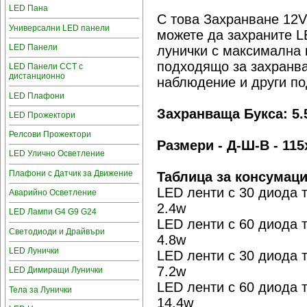
LED Пана
С това Захранване 12
Универсални LED панели
можете да захраните L
LED Панели
лунички с максимална 
подходящо за захранва
LED Панели CCT с
дистанционно
наблюдение и други по
LED Плафони
Захранваща Букса: 5.
LED Прожектори
Релсови Прожектори
Размери - Д-Ш-В - 11
LED Улично Осветление
Плафони с Датчик за Движение
Таблица за консумац
LED ленти с 30 диода 
Аварийно Осветление
2.4w
LED Лампи G4 G9 G24
LED ленти с 60 диода 
Светодиоди и Драйвъри
4.8w
LED Лунички
LED ленти с 30 диода 
7.2w
LED Димиращи Лунички
LED ленти с 60 диода 
Тела за Лунички
14.4w