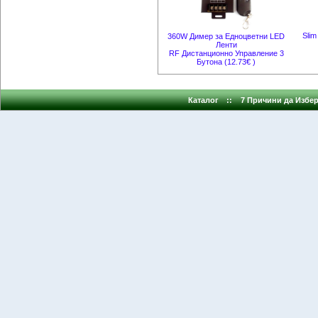
Sli
360W Димер за Едноцветни LED
Ленти
RF Дистанционно Управление 3
Бутона (12.73€ )
Каталог
::
7 Причини да Избер