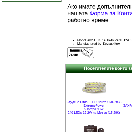
Ако имате допълнителн
нашата
Форма за Конт
работно време
Model: 402-LED-ZAHRANVANE-PVC-
Manufactured by: КрушкиКом
Посетителите които за
Студено Бяла - LED Лента SMD2835
ExtremePower
ЗАХРА
5 метра 96W
240 LEDs 19,2W на Метър (15.29€)