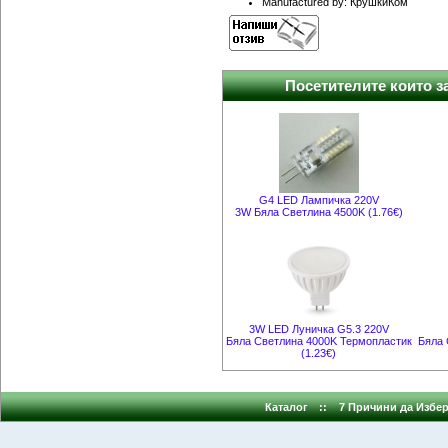
Manufactured by: КрушкиКом
Посетителите които за
G4 LED Лампичка 220V
3W Бяла Светлина 4500K (1.76€)
3W LED Луничка G5.3 220V
Бяла Светлина 4000K Термопластик
Бяла 
(1.23€)
Каталог
::
7 Причини да Избер