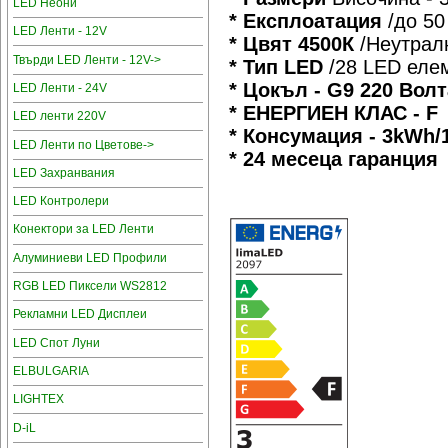
LED Неони
* Експлоатация
/до 50
LED Ленти - 12V
* Цвят 4500К
/Неутрал
Твърди LED Ленти - 12V->
* Тип LED
/28 LED еле
* Цокъл - G9 220 Волт
LED Ленти - 24V
* ЕНЕРГИЕН КЛАС - F
LED ленти 220V
* Консумация - 3kWh/
LED Ленти по Цветове->
* 24 месеца гаранция
LED Захранвания
LED Контролери
Конектори за LED Ленти
Алуминиеви LED Профили
RGB LED Пиксели WS2812
Рекламни LED Дисплеи
LED Спот Луни
ELBULGARIA
LIGHTEX
D-iL