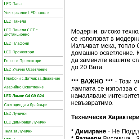
LED Пана
Универсални LED панели
LED Панели
LED Панели CCT с
Модерни, високо техно
дистанционно
се използват в модерн
LED Плафони
Излъчват мека, топло 
домашно осветление. К
LED Прожектори
да замените вашите ст
Релсови Прожектори
до 20 Вата
LED Улично Осветление
Плафони с Датчик за Движение
*** ВАЖНО ***
- Този м
Аварийно Осветление
лампата се използва с
намаляване интензитет
LED Лампи G4 G9 G24
невъзвратимо.
Светодиоди и Драйвъри
LED Лунички
Технически Характери
LED Димиращи Лунички
* Димиране
- Не Подд
Тела за Лунички
* Размери
Височина - 