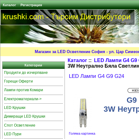
Каталог
Регистрация
Магазин за LED Осветление София - ул. Цар Симео
Каталог
::
LED Лампи G4 G9
3W Неутрално Бяла Светлин
Категории
Продукти до изчерпване
LED Лампи G4 G9 G24
Горещи Оферти
Лампи против Комари
G9
Електроматериали->
3W Неутр
LED Крушки
Димиращи LED Крушки
Спот Осветление
Голяма картинка
LED Пури