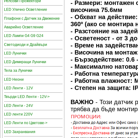
Релсови Прожектори
- Размери: монтажен
височина 75.6мм
LED Улично Осветление
- Обхват на действие: 
Плафони с Датчик за Движение
360º (ако се монтира 
Аварийно Осветление
- Разстояние на задей
LED Лампи G4 G9 G24
- Осветеност - от 3 до
- Време на задействан
Светодиоди и Драйвъри
- Височина на монтаж:
LED Лунички
- Бързодействие: 0.6 
LED Димиращи Лунички
- Максималнo натова
Тела за Лунички
- Работна температура
LED Неони
- Работна влажност: 
- Степен на защита: I
LED Ленти - 12V
Твърди LED Ленти - 12V->
ВАЖНО
- Този датчик 
LED Ленти - 24V
трябва да бъде монтир
LED ленти 220V
LED Ленти по Цветове->
LED Захранвания