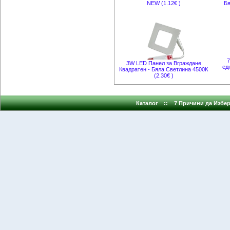
NEW (1.12€ )
Бя
7
3W LED Панел за Вграждане
ед
Квадратен - Бяла Светлина 4500К
(2.30€ )
Каталог
::
7 Причини да Избер