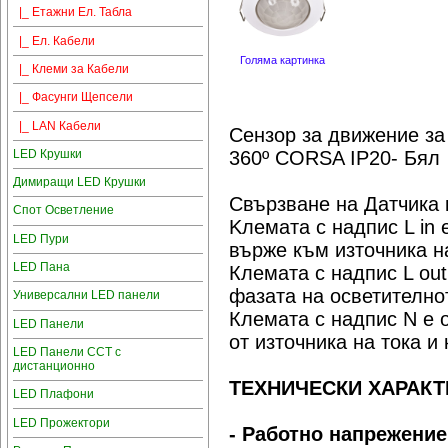
|_ Етажни Ел. Табла
|_ Ел. Кабели
Голяма картинка
|_ Клеми за Кабели
|_ Фасунги Щепсели
|_ LAN Кабели
Сензор за движение за
LED Крушки
360º CORSA IP20- Бял
Димиращи LED Крушки
Свързване на Датчика 
Спот Осветление
Kлемата с надпис L in 
LED Пури
върже към източника на
LED Пана
Клемата с надпис L out
фазата на осветителнот
Универсални LED панели
Клемата с надпис N е 
LED Панели
от източника на тока и
LED Панели CCT с
дистанционно
ТЕХНИЧЕСКИ ХАРАКТ
LED Плафони
LED Прожектори
- Работно напрежение: