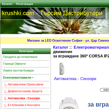
Каталог
Регистрация
Магазин за LED Осветление София - ул. Цар Симео
Каталог
::
Електроматериал
движение
Категории
за вграждане 360º CORSA IP20
Продукти до изчерпване
Горещи Оферти
Лампи против Комари
Електроматериали
->
Автоматика - Сензори
|_ Автоматични Прекъсвачи
|_ Дефектнотокова Защита
|_ Автоматика - Сензори
за вгр
|_ Ел Ключове и Контакти