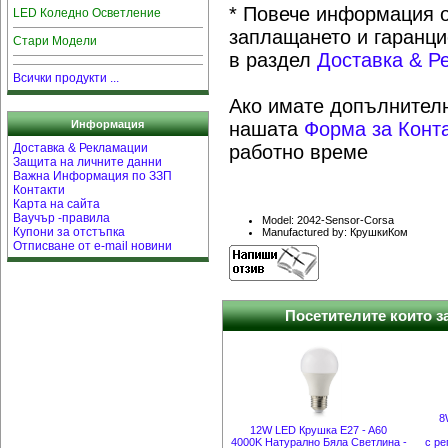
* Повече информация о
LED Коледно Осветление
заплащането и гаранци
Стари Модели
в раздел
Доставка & Р
Всички продукти ...
Ако имате допълнителн
Информация
нашата
Форма за Конт
Доставка & Рекламации
работно време
Защита на личните данни
Важна Информация по ЗЗП
Контакти
Карта на сайта
Ваучър -правила
Model: 2042-Sensor-Corsa
Купони за отстъпка
Manufactured by: КрушкиКом
Отписване от e-mail новини
Посетителите които за
8
12W LED Крушка E27 - A60
4000K Натурално Бяла Светлина -
с ре