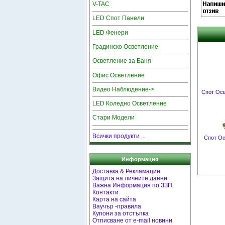
V-TAC
LED Спот Панели
LED Фенери
Градинско Осветление
Осветление за Баня
Офис Осветление
Видео Наблюдение->
Спот Осв
LED Коледно Осветление
Стари Модели
Всички продукти ...
Спот Ос
Информация
Доставка & Рекламации
Защита на личните данни
Важна Информация по ЗЗП
Контакти
Карта на сайта
Ваучър -правила
Купони за отстъпка
Отписване от e-mail новини