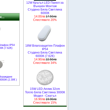
12W Кръгъл LED Панел за
Външен Монтаж
Студено Бяла Светлина
6000К
14.00лв
17.50лв
...
Спестявате 20%
Плафон IP54
18W Влагозащитен Плафон
0К (7.62€)
IP54
Студено Бяла Светлина
6000К (7.62€)
14.90лв
22.50лв
Спестявате 34%
Вграждане
000К (2.30€ )
15W LED Аплик 32cm
Топло Бяла Светлина 3000К
Модел - Сиатъл
16.90лв
19.90лв
Спестявате 15%