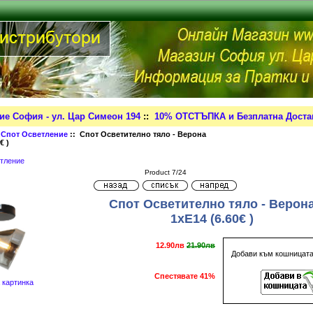
ие София - ул. Цар Симеон 194
::
10% ОТСТЪПКА и Безплатна Достав
:
Спот Осветление
:: Спот Осветително тяло - Верона
€ )
тление
Product 7/24
Спот Осветително тяло - Верон
1xE14 (6.60€ )
12.90лв
21.90лв
Добави към кошницат
Спестявате 41%
 картинка