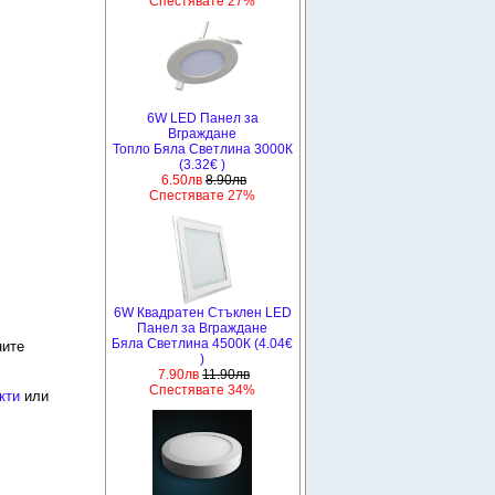
Спестявате 27%
6W LED Панел за
Вграждане
Топло Бяла Светлина 3000К
(3.32€ )
6.50лв
8.90лв
Спестявате 27%
6W Квадратен Стъклен LED
Панел за Вграждане
Бяла Светлина 4500К (4.04€
ните
)
7.90лв
11.90лв
Спестявате 34%
кти
или