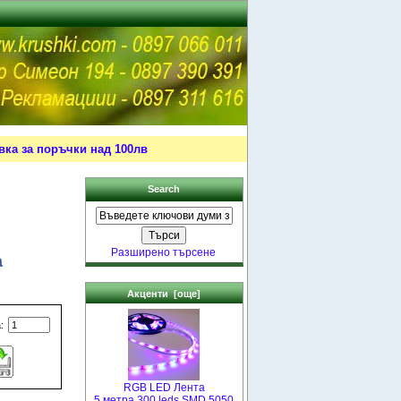
ка за поръчки над 100лв
Search
Разширено търсене
а
Акценти [още]
а:
RGB LED Лента
5 метра 300 leds SMD 5050