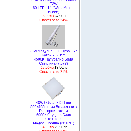
72W
60 LEDs 14,4W на Метър
(9.66€)
18.90лв
24.90лв
Спестявате 24%
20W Модулна LED Пура T5 с
Бутон - 120cm
4500K Натурално Бяла
Светлина (7.67€)
15.00лв
18.90лв
Спестявате 21%
48W Офис LED Пано
595x595mm за Вграждане в
Растерни тавани
6000К Студено Бяла
Светлина
Модел - Торино (28.07€ )
54.90лв
75.50лв