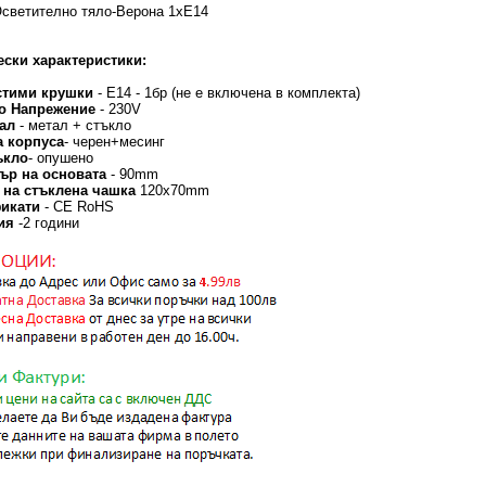
светително тяло-Верона 1хЕ14
ески характеристики:
тими крушки
- Е14 - 1бр (не е включена в комплекта)
о Напрежение
- 230V
иал
- метал + стъкло
а корпуса
- черен+месинг
ъкло
- опушено
ър на основата
- 90mm
 на стъклена чашка
120х70mm
фикати
- CE RoHS
ция
-2 години