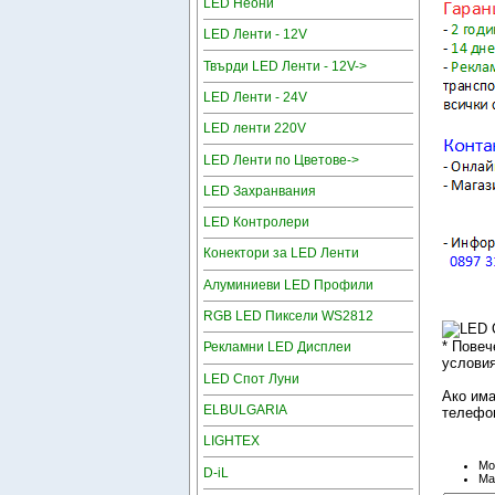
LED Неони
LED Ленти - 12V
Твърди LED Ленти - 12V->
LED Ленти - 24V
LED ленти 220V
LED Ленти по Цветове->
LED Захранвания
LED Контролери
Конектори за LED Ленти
Алуминиеви LED Профили
RGB LED Пиксели WS2812
* Повеч
Рекламни LED Дисплеи
условия
LED Спот Луни
Ако има
ELBULGARIA
телефон
LIGHTEX
Mo
D-iL
Ma