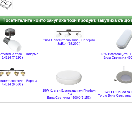
Посетителите които закупиха този продукт, закупиха също и
Спот Осветително тяло - Палермо
3xE14 (15.29€ )
етително тяло - Палермо
18W Влагозащитен 
1xE14 (7.62€ )
Бяла Светлина 450
ветително тяло - Верона
4xE14 (9.66€ )
18W Кръгъл Влагозащитен Плафон
3W LED Панел за 
IP54
Топло Бяла Светлина 3
Бяла Светлина 4500К (9.15€)