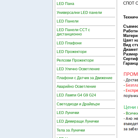
СПОТ О
LED Пана
Универсални LED панели
Технич
LED Панели
Съвмес
LED Панели CCT с
Работн
дистанционно
Матер
Цвят н
LED Плафони
Вид ст
Диамет
LED Прожектори
Размер
Серти
Релсови Прожектори
Гаран
LED Улично Осветление
Плафони с Датчик за Движение
Аварийно Осветление
LED Лампи G4 G9 G24
Светодиоди и Драйвъри
LED Лунички
LED Димиращи Лунички
Тела за Лунички