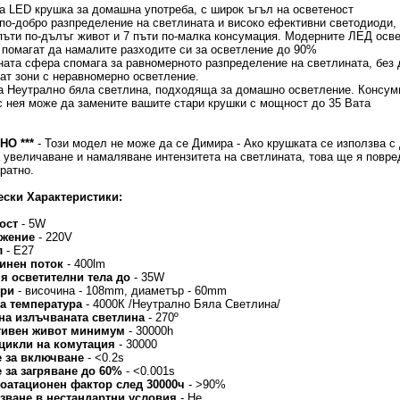
а LED крушка за домашна употреба, с широк ъгъл на осветеност
 по-добро разпределение на светлината и високо ефективни светодиоди,
пъти по-дълъг живот и 7 пъти по-малка консумация. Модерните ЛЕД осв
 помагат да намалите разходите си за осветление до 90%
ата сфера спомага за равномерното разпределение на светлината, без 
ат зони с неравномерно осветление.
 Неутрално бяла светлина, подходяща за домашно осветление. Консум
с нея може да замените вашите стари крушки с мощност до 35 Вата
НО ***
- Този модел не може да се Димира - Ако крушката се използва 
 увеличаване и намаляване интензитета на светлината, това ще я повре
ратно.
ески Характеристики:
ост
- 5W
ежение
- 220V
л
- E27
линен поток
- 400lm
ня осветителни тела до
- 35W
ери
- височина - 108mm, диаметър - 60mm
на температура
- 4000К /Неутрално Бяла Светлина/
 на излъчваната светлина
- 270º
тивен живот минимум
- 30000h
 цикли на комутация
- 30000
е за включване
- <0.2s
е за загряване до 60%
- <0.001s
лоатационен фактор след 30000ч
- >90%
лзване в нестандартни условия
- Не