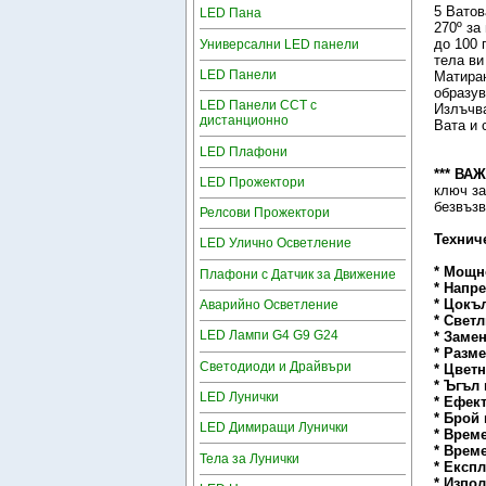
5 Ватов
LED Пана
270º за
до 100 
Универсални LED панели
тела ви
LED Панели
Матиран
образув
LED Панели CCT с
Излъчва
дистанционно
Вата и 
LED Плафони
*** ВАЖ
LED Прожектори
ключ за
безвъзв
Релсови Прожектори
Технич
LED Улично Осветление
* Мощн
Плафони с Датчик за Движение
* Напр
* Цокъ
Аварийно Осветление
* Свет
LED Лампи G4 G9 G24
* Заме
* Разм
Светодиоди и Драйвъри
* Цвет
* Ъгъл
LED Лунички
* Ефек
* Брой
LED Димиращи Лунички
* Врем
* Врем
Тела за Лунички
* Експ
* Изпо