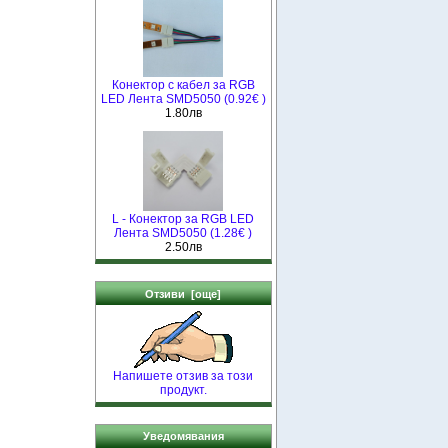
Конектор с кабел за RGB
LED Лента SMD5050 (0.92€ )
1.80лв
L - Конектор за RGB LED
Лента SMD5050 (1.28€ )
2.50лв
Отзиви [още]
Напишете отзив за този
продукт.
Уведомявания