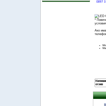
* Повеч
условия
Ако има
телефон
Mo
Ma