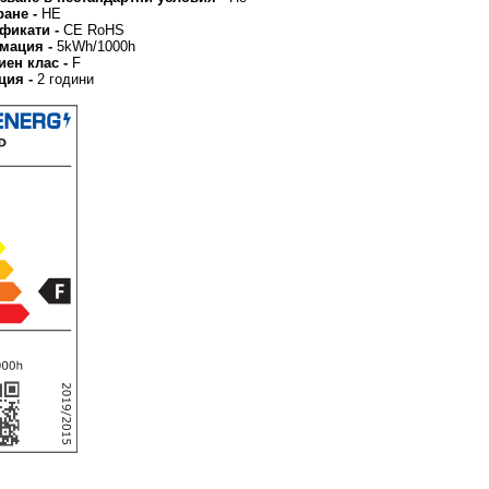
ране -
НЕ
ификати -
CE RoHS
умация -
5kWh/1000h
иен клас -
F
ция -
2 години