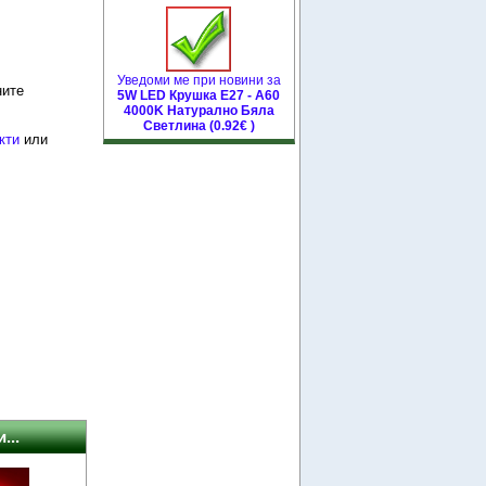
Уведоми ме при новини за
ните
5W LED Крушка E27 - A60
4000K Натурално Бяла
Светлина (0.92€ )
кти
или
...