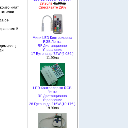
29.90лв
41.90лв
 които имат
Спестявате 29%
етителни
да се
ира само 5
Мини LED Контролер за
RGB Лента
RF Дистанционно
с димиращ
Управление
ди
17 Бутона до 72W (6.08€ )
11.90лв
LED Контролер за RGB
Лента
RF Дистанционно
Управление
28 Бутона до 216W (10.17€ )
19.90лв