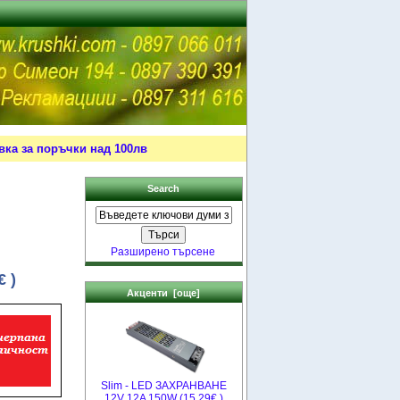
ка за поръчки над 100лв
Search
Разширено търсене
 )
Акценти [още]
Slim - LED ЗАХРАНВАНЕ
12V 12A 150W (15.29€ )