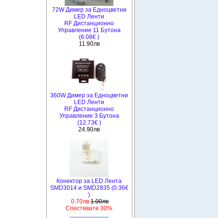
72W Димер за Едноцветни
LED Ленти
RF Дистанционно
Управление 11 Бутона
(6.08€ )
11.90лв
360W Димер за Едноцветни
LED Ленти
RF Дистанционно
Управление 3 Бутона
(12.73€ )
24.90лв
Конектор за LED Лента
SMD3014 и SMD2835 (0.36€
)
0.70лв
1.00лв
Спестявате 30%