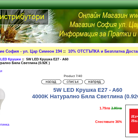
ие София - ул. Цар Симеон 194
::
10% ОТСТЪПКА и Безплатна Достав
:
LED Крушки
:: 5W LED Крушка E27 - A60
рално Бяла Светлина (0.92€ )
ки
Product 7/40
5W LED Крушка E27 - A60
4000K Натурално Бяла Светлина (0.92€
1.79лв
2.80лв
Спестявате 36%
ртинка