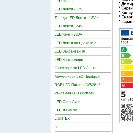
LED Неони
* Дими
* Серт
LED Ленти - 12V
* Конс
* Енерг
Твърди LED Ленти - 12V->
* Гаран
LED Ленти - 24V
LED ленти 220V
LED Ленти по Цветове->
LED Захранвания
LED Контролери
Конектори за LED Ленти
Алуминиеви LED Профили
RGB LED Пиксели WS2812
Рекламни LED Дисплеи
LED Спот Луни
ELBULGARIA
LIGHTEX
D-iL