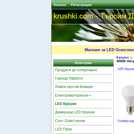
Каталог
Регистрация
Магазин за LED Осветлен
Каталог
:
4000K Нату
Категории
LED Круш
Продукти до изчерпване
Горещи Оферти
Лампи против Комари
Електроматериали->
LED Крушки
Димиращи LED Крушки
Спот Осветление
Голяма ка
LED Пури