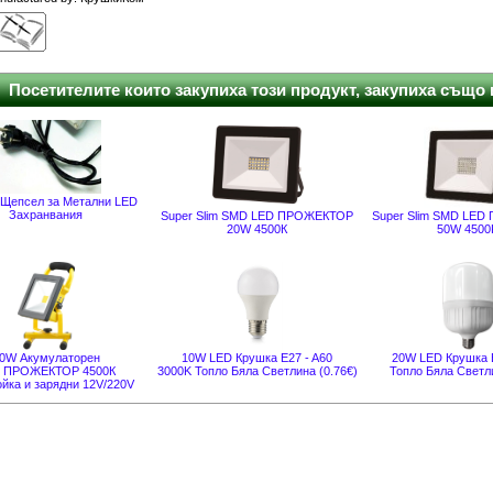
Посетителите които закупиха този продукт, закупиха също и
 Щепсел за Метални LED
Захранвания
Super Slim SMD LED ПРОЖЕКТОР
Super Slim SMD LE
20W 4500К
50W 4500
0W Акумулаторен
10W LED Крушка E27 - A60
20W LED Крушка 
 ПРОЖЕКТОР 4500К
3000K Топло Бяла Светлина (0.76€)
Топло Бяла Светл
ойка и зарядни 12V/220V