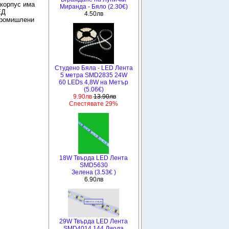
 корпус има
Миранда - Бяло (2.30€)
ЕД
4.50лв
промишлени
Студено Бяла - LED Лента
5 метра SMD2835 24W
60 LEDs 4,8W на Метър
(5.06€)
9.90лв
13.90лв
Спестявате 29%
18W Твърда LED Лента
SMD5630
Зелена (3.53€ )
6.90лв
29W Твърда LED Лента
SMD4014 144 Диода