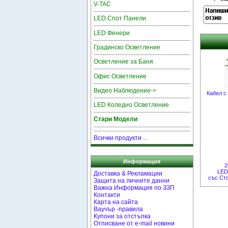
V-TAC
LED Спот Панели
LED Фенери
Градинско Осветление
Осветление за Баня
Офис Осветление
Видео Наблюдение->
Кабел с
LED Коледно Осветление
Стари Модели
Всички продукти ...
Информация
2
LED
Доставка & Рекламации
със Ст
Защита на личните данни
Важна Информация по ЗЗП
Контакти
Карта на сайта
Ваучър -правила
Купони за отстъпка
Отписване от e-mail новини