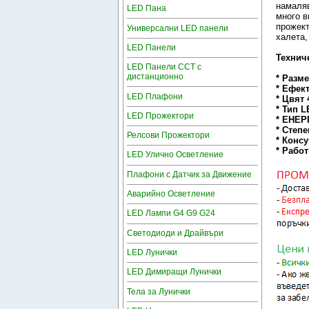
намаляв
LED Пана
много в
прожект
Универсални LED панели
халета,
LED Панели
Технич
LED Панели CCT с
дистанционно
* Разм
* Ефек
LED Плафони
* Цвят
* Тип 
LED Прожектори
* ЕНЕР
* Степе
Релсови Прожектори
* Конс
* Рабо
LED Улично Осветление
Плафони с Датчик за Движение
Аварийно Осветление
LED Лампи G4 G9 G24
Светодиоди и Драйвъри
LED Лунички
LED Димиращи Лунички
Тела за Лунички