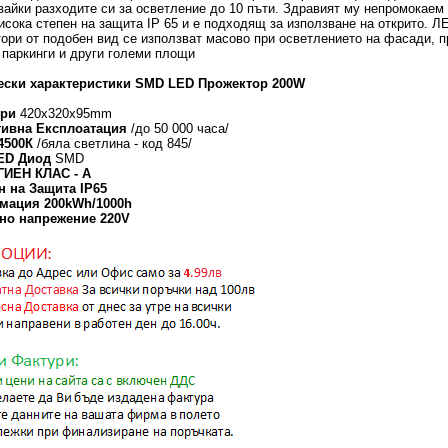
айки разходите си за осветление до 10 пъти. Здравият му непромокаем
исока степен на защита IP 65 и е подходящ за използване на открито. Л
ори от подобен вид се използват масово при осветлението на фасади, 
 паркинги и други големи площи
ески характеристики SMD LED Прожектор 200W
ери
420х320х95mm
тивна Експлоатация
/до 50 000 часа/
 4500К
/бяла светлина - код 845/
LED Диод
SMD
ГИЕН КЛАС - А
н на Защита IP65
умация 200kWh/1000h
тно напрежение 220V