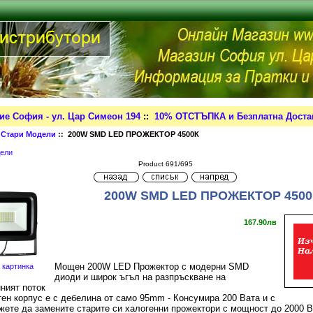
ие София - ул. Цар Симеон 194
::
10% ОТСТЪПКА и Безплатна Достав
:
Стари Модели
:: 200W SMD LED ПРОЖЕКТОР 4500К
ели
Product 691/695
200W SMD LED ПРОЖЕКТОР 4500
167.90лв
Мощен 200W LED Прожектор с модерни SMD
 картинка
диоди и широк ъгъл на разпръскване на
ният поток
ен корпус е с дебелина от само 95mm - Консумира 200 Вата и с
жете да замените старите си халогенни прожектори с мощност до 2000 В