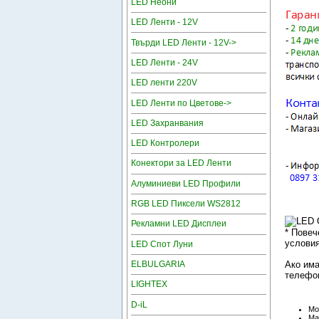
LED Неони
LED Ленти - 12V
Твърди LED Ленти - 12V->
LED Ленти - 24V
LED ленти 220V
LED Ленти по Цветове->
LED Захранвания
LED Контролери
Конектори за LED Ленти
Алуминиеви LED Профили
RGB LED Пиксели WS2812
Рекламни LED Дисплеи
* Повеч
условия
LED Спот Луни
ELBULGARIA
Ако има
телефон
LIGHTEX
D-iL
Mo
Ma