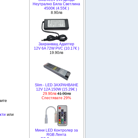
Неутрално Бяла Светлина
4500K (4.55€ )
8.90лв
Захранващ Адаптер
12V 6A 72W PVC (10.17€ )
19.90лв
Slim - LED ЗАХРАНВАНЕ
12V 12A 150W (15.29€ )
29.90лв
41.90лв
Спестявате 29%
ните
кти
или
Мини LED Контролер за
RGB Лента