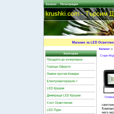
Каталог
Регистрация
Магазин за LED Осветлен
Каталог
:
Категории
Стари Мод
Продукти до изчерпване
Горещи Оферти
Лампи против Комари
Електроматериали->
LED Крушки
Димиращи LED Крушки
Голяма
Спот Осветление
светлин
Компакт
LED Пури
него мо