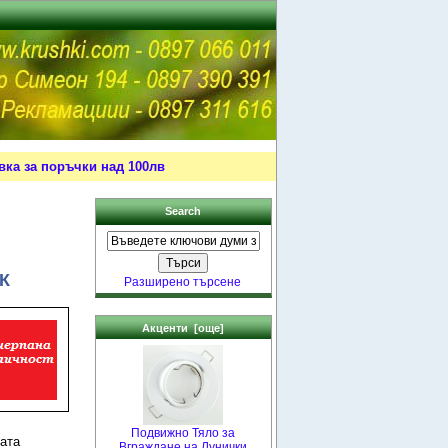
ка за поръчки над 100лв
Search
К
Разширено търсене
Акценти [още]
Подвижно Тяло за
ата
Вграждане на Лунички