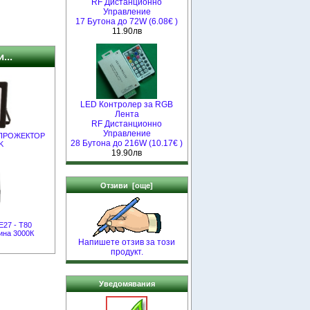
RF Дистанционно
Управление
17 Бутона до 72W (6.08€ )
11.90лв
...
LED Контролер за RGB
Лента
RF Дистанционно
Управление
D ПРОЖЕКТОР
28 Бутона до 216W (10.17€ )
K
19.90лв
Отзиви [още]
E27 - T80
ина 3000К
Напишете отзив за този
продукт.
Уведомявания