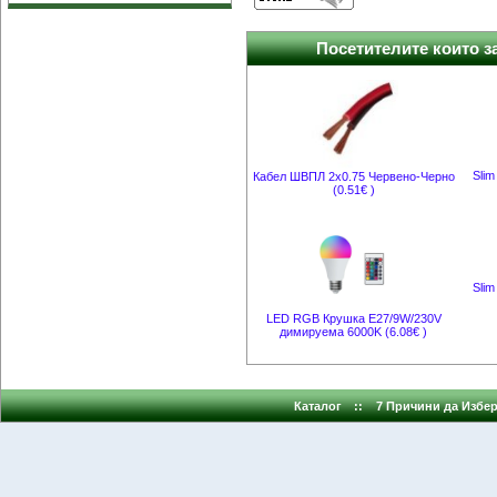
Посетителите които за
Sli
Кабел ШВПЛ 2x0.75 Червено-Черно
(0.51€ )
Sli
LED RGB Крушка E27/9W/230V
димируема 6000K (6.08€ )
Каталог
::
7 Причини да Избер