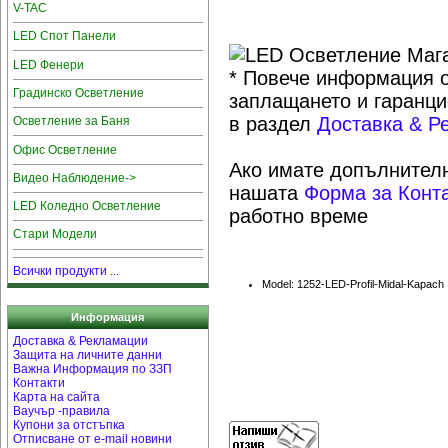
V-TAC
LED Спот Панели
LED Фенери
* Повече информация о
Градинско Осветление
заплащането и гаранци
в раздел
Доставка & Р
Осветление за Баня
Офис Осветление
Ако имате допълнителн
Видео Наблюдение->
нашата
Форма за Конт
LED Коледно Осветление
работно време
Стари Модели
Всички продукти ...
Model: 1252-LED-Profil-Midal-Kapach
Информация
Доставка & Рекламации
Защита на личните данни
Важна Информация по ЗЗП
Контакти
Карта на сайта
Ваучър -правила
Купони за отстъпка
Отписване от e-mail новини