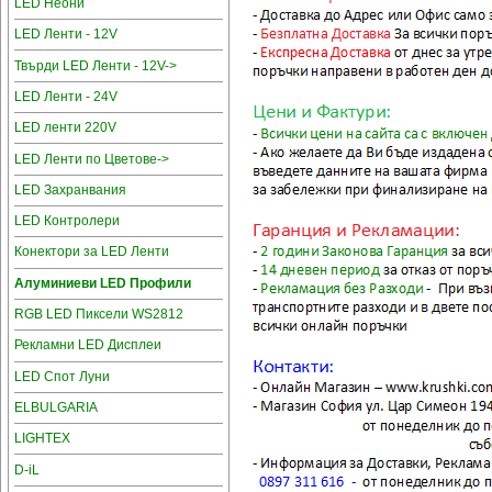
LED Неони
LED Ленти - 12V
Твърди LED Ленти - 12V->
LED Ленти - 24V
LED ленти 220V
LED Ленти по Цветове->
LED Захранвания
LED Контролери
Конектори за LED Ленти
Алуминиеви LED Профили
RGB LED Пиксели WS2812
Рекламни LED Дисплеи
LED Спот Луни
ELBULGARIA
LIGHTEX
D-iL