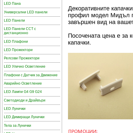
LED Пана
Декоративните капачки
Универсални LED панели
профил модел Мидъл 
LED Панели
завършен вид на ваше
LED Панели CCT с
дистанционно
Посочената цена е за к
капачки.
LED Плафони
LED Прожектори
Релсови Прожектори
LED Улично Осветление
Плафони с Датчик за Движение
Аварийно Осветление
LED Лампи G4 G9 G24
Светодиоди и Драйвъри
LED Лунички
LED Димиращи Лунички
Тела за Лунички