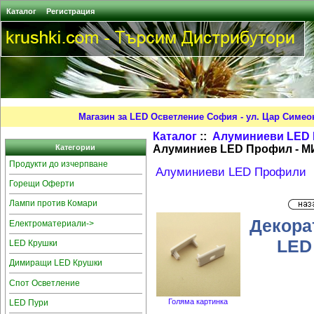
Каталог
Регистрация
Магазин за LED Осветление София - ул. Цар Симео
Каталог
::
Алуминиеви LED
Алуминиев LED Профил - МИ
Категории
Продукти до изчерпване
Алуминиеви LED Профили
Горещи Оферти
Лампи против Комари
Декора
Електроматериали->
LED
LED Крушки
Димиращи LED Крушки
Спот Осветление
Голяма картинка
LED Пури