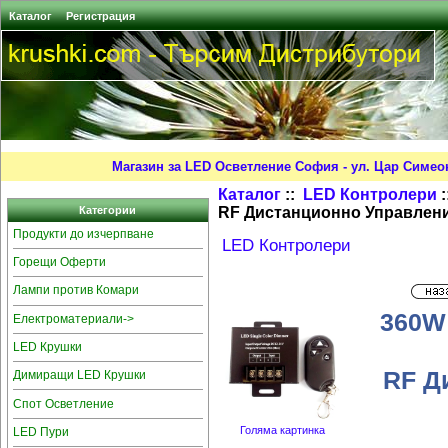
Каталог
Регистрация
Магазин за LED Осветление София - ул. Цар Симео
Каталог
::
LED Контролери
:
RF Дистанционно Управление
Категории
Продукти до изчерпване
LED Контролери
Горещи Оферти
Лампи против Комари
360W
Електроматериали->
LED Крушки
RF Д
Димиращи LED Крушки
Спот Осветление
Голяма картинка
LED Пури