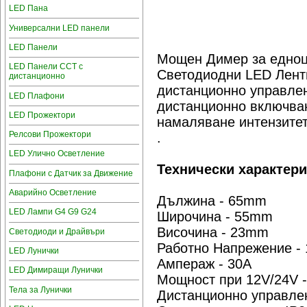
LED Пана
Универсални LED панели
LED Панели
Мощен Димер за едноц
LED Панели CCT с
Светодиодни LED Лент
дистанционно
дистанционно управлен
LED Плафони
дистанционно включван
LED Прожектори
намаляване интензитет
Релсови Прожектори
.
LED Улично Осветление
Технически характери
Плафони с Датчик за Движение
Аварийно Осветление
Дължина - 65mm
LED Лампи G4 G9 G24
Широчина - 55mm
Височина - 23mm
Светодиоди и Драйвъри
Работно Напрежение - 
LED Лунички
Aмпераж - 30A
LED Димиращи Лунички
Мощност при 12V/24V 
Тела за Лунички
Дистанционно управлен