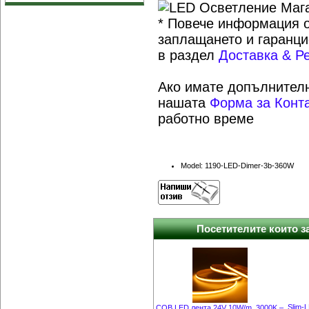
* Повече информация о
заплащането и гаранци
в раздел
Доставка & Р
Ако имате допълнителн
нашата
Форма за Конт
работно време
Model: 1190-LED-Dimer-3b-360W
Посетителите които за
Slim-
COB LED лента 24V 10W/m. 3000K –