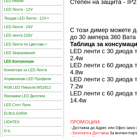
Степен на защита - IP2
LED Неони
LED Ленти - 12V
Твърди LED Ленти - 12V->
LED Ленти - 24V
С този димер можете д
LED ленти 220V
до 30 ампера 360 Вата
Таблица за консумац
LED Ленти по Цветове->
LED ленти с 30 диода 
LED Захранвания
2.4w
LED Контролери
LED ленти с 60 диода 
Конектори за LED Ленти
4.8w
LED ленти с 30 диода 
Алуминиеви LED Профили
7.2w
RGB LED Пиксели WS2812
LED ленти с 60 диода 
Рекламни LED Дисплеи
14.4w
LED Спот Луни
ELBULGARIA
LIGHTEX
D-iL