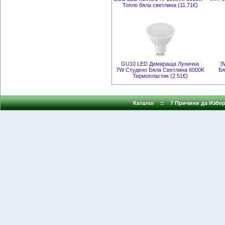
Топло бяла светлина (11.71€)
GU10 LED Димираща Луничка
3
7W Студено Бяла Светлина 6000K
Бя
Термопластик (2.51€)
Каталог
::
7 Причини да Избер