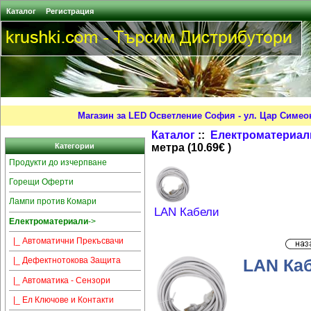
Каталог
Регистрация
Магазин за LED Осветление София - ул. Цар Симео
Каталог
::
Електроматериал
метра (10.69€ )
Категории
Продукти до изчерпване
Горещи Оферти
Лампи против Комари
LAN Кабели
Електроматериали
->
|_ Автоматични Прекъсвачи
LAN Кабе
|_ Дефектнотокова Защита
|_ Автоматика - Сензори
|_ Ел Ключове и Контакти