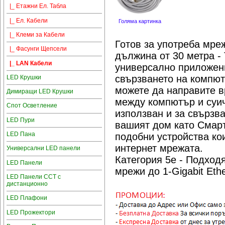
|_ Етажни Ел. Табла
|_ Ел. Кабели
Голяма картинка
|_ Клеми за Кабели
Готов за употреба мре
|_ Фасунги Щепсели
дължина от 30 метра - 
|_ LAN Кабели
универсално приложени
свързването на компют
LED Крушки
можете да направите 
Димиращи LED Крушки
между компютър и суич
Спот Осветление
използван и за свързв
LED Пури
вашият дом като Смарт
LED Пана
подобни устройства ко
интернет мрежата.
Универсални LED панели
Категория 5e - Подход
LED Панели
мрежи до 1-Gigabit Eth
LED Панели CCT с
дистанционно
LED Плафони
LED Прожектори