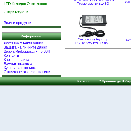
Топло Бяла Светлина 3000К
450
LED Коледно Осветление
Термопластик (1.48€)
Стари Модели
Всички продукти ...
Информация
Захранващ Адаптер
18W
12V 4A 48W PVC (7.93€ )
Доставка & Рекламации
Защита на личните данни
Важна Информация по ЗЗП
Контакти
Карта на сайта
Ваучър -правила
Купони за отстъпка
Отписване от e-mail новини
Каталог
::
7 Причини да Избер