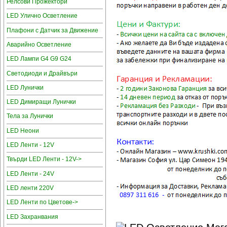
Релсови Прожектори
LED Улично Осветление
Плафони с Датчик за Движение
Аварийно Осветление
LED Лампи G4 G9 G24
Светодиоди и Драйвъри
LED Лунички
LED Димиращи Лунички
Тела за Лунички
LED Неони
LED Ленти - 12V
Твърди LED Ленти - 12V->
LED Ленти - 24V
LED ленти 220V
LED Ленти по Цветове->
LED Захранвания