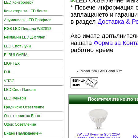
LED Контролери
* Повече информация о
Конектори за LED Ленти
заплащането и гаранци
Алуминиеви LED Профили
в раздел
Доставка & Р
RGB LED Пиксели WS2812
Ако имате допълнителн
Рекламни LED Дисплеи
нашата
Форма за Конт
LED Спот Луни
работно време
ELBULGARIA
LIGHTEX
Model: 680-LAN-Cabel-30m
D-iL
V-TAC
LED Спот Панели
LED Фенери
Посетителите които за
Градинско Осветление
Осветление за Баня
Офис Осветление
Видео Наблюдение->
7W LED Луничка G5.3 220V
90