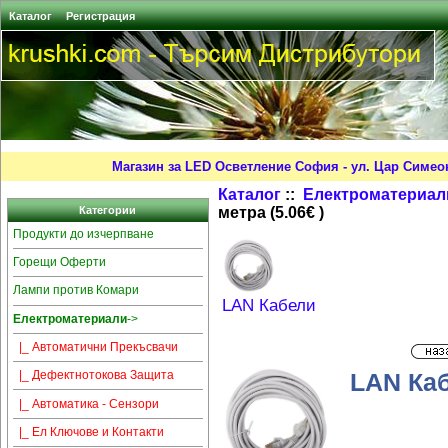
Каталог
Регистрация
Магазин за LED Осветление София - ул. Цар Симео
Каталог
::
Електроматериал
метра (5.06€ )
Категории
Продукти до изчерпване
Горещи Оферти
Лампи против Комари
LAN Кабели
Електроматериали
->
|_ Автоматични Прекъсвачи
LAN Кабе
|_ Дефектнотокова Защита
|_ Автоматика - Сензори
|_ Ел Ключове и Контакти