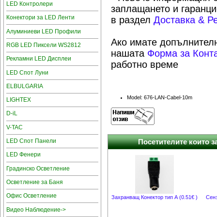
LED Контролери
заплащането и гаранци
Конектори за LED Ленти
в раздел
Доставка & Р
Алуминиеви LED Профили
Ако имате допълнителн
RGB LED Пиксели WS2812
нашата
Форма за Конт
Рекламни LED Дисплеи
работно време
LED Спот Луни
ELBULGARIA
Model: 676-LAN-Cabel-10m
LIGHTEX
D-iL
V-TAC
LED Спот Панели
Посетителите които за
LED Фенери
Градинско Осветление
Осветление за Баня
Офис Осветление
Захранващ Конектор тип А (0.51€ )
Сенз
Видео Наблюдение->