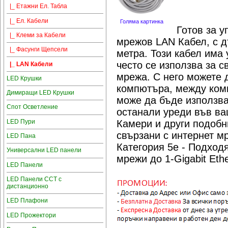
|_ Етажни Ел. Табла
|_ Ел. Кабели
Голяма картинка
Готов за у
|_ Клеми за Кабели
мрежов LAN Кабел, с д
|_ Фасунги Щепсели
метра. Този кабел има
често се използва за 
|_ LAN Кабели
мрежа. С него можете 
LED Крушки
компютъра, между комп
Димиращи LED Крушки
може да бъде използва
Спот Осветление
останали уреди във ва
LED Пури
Камери и други подобн
свързани с интернет м
LED Пана
Категория 5e - Подход
Универсални LED панели
мрежи до 1-Gigabit Eth
LED Панели
LED Панели CCT с
дистанционно
LED Плафони
LED Прожектори