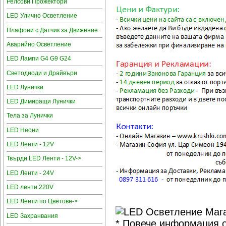
Релсови Прожектори
LED Улично Осветление
Плафони с Датчик за Движение
Аварийно Осветление
LED Лампи G4 G9 G24
Светодиоди и Драйвъри
LED Лунички
LED Димиращи Лунички
Тела за Лунички
LED Неони
LED Ленти - 12V
Твърди LED Ленти - 12V->
LED Ленти - 24V
LED ленти 220V
LED Ленти по Цветове->
LED Захранвания
* Повече информация о