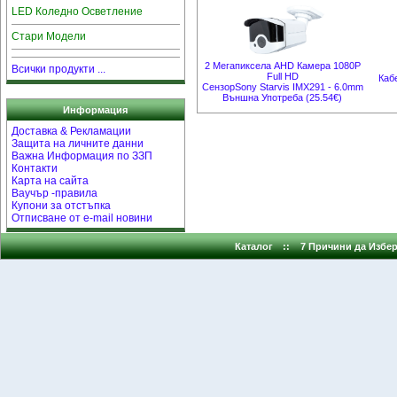
LED Коледно Осветление
Стари Модели
2 Мегапиксела AHD Камера 1080P
Всички продукти ...
Full HD
Каб
СензорSony Starvis IMX291 - 6.0mm
Външна Употреба (25.54€)
Информация
Доставка & Рекламации
Защита на личните данни
Важна Информация по ЗЗП
Контакти
Карта на сайта
Ваучър -правила
Купони за отстъпка
Отписване от e-mail новини
Каталог
::
7 Причини да Избер