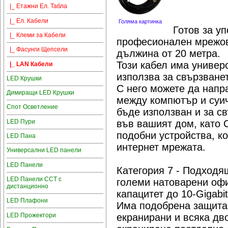
|_ Етажни Ел. Табла
|_ Ел. Кабели
Голяма картинка
Готов за уп
|_ Клеми за Кабели
професионален мрежов
|_ Фасунги Щепсели
дължина от 20 метра.
Този кабел има универ
|_ LAN Кабели
използва за свързване
LED Крушки
С него можете да напр
Димиращи LED Крушки
между компютър и суич
Спот Осветление
бъде използван и за с
LED Пури
във вашият дом, като 
подобни устройства, ко
LED Пана
интернет мрежата.
Универсални LED панели
LED Панели
Категория 7 - Подходя
LED Панели CCT с
големи натоварени офи
дистанционно
капацитет до 10-Gigabit
LED Плафони
Има подобрена защита 
LED Прожектори
екранирани и всяка дв