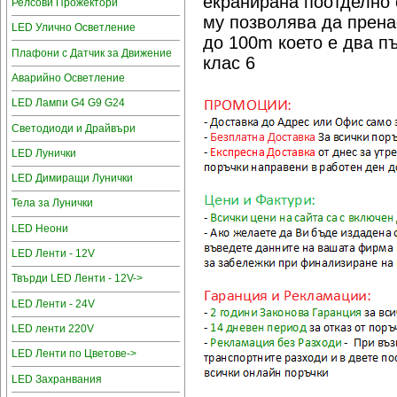
екранирана поотделно 
Релсови Прожектори
му позволява да прена
LED Улично Осветление
до 100m което е два пъ
Плафони с Датчик за Движение
клас 6
Аварийно Осветление
LED Лампи G4 G9 G24
Светодиоди и Драйвъри
LED Лунички
LED Димиращи Лунички
Тела за Лунички
LED Неони
LED Ленти - 12V
Твърди LED Ленти - 12V->
LED Ленти - 24V
LED ленти 220V
LED Ленти по Цветове->
LED Захранвания