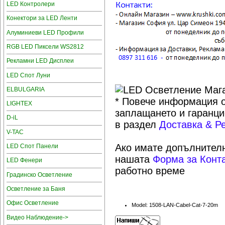
LED Контролери
Конектори за LED Ленти
Алуминиеви LED Профили
RGB LED Пиксели WS2812
Рекламни LED Дисплеи
LED Спот Луни
ELBULGARIA
* Повече информация о
LIGHTEX
заплащането и гаранци
D-iL
в раздел
Доставка & Р
V-TAC
Ако имате допълнителн
LED Спот Панели
нашата
Форма за Конт
LED Фенери
работно време
Градинско Осветление
Осветление за Баня
Офис Осветление
Model: 1508-LAN-Cabel-Cat-7-20m
Видео Наблюдение->