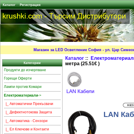
Каталог
Регистрация
Магазин за LED Осветление София - ул. Цар Симео
Каталог
::
Електроматериал
метра (25.51€ )
Категории
Продукти до изчерпване
Горещи Оферти
Лампи против Комари
LAN Кабели
Електроматериали
->
|_ Автоматични Прекъсвачи
LAN Кабе
|_ Дефектнотокова Защита
|_ Автоматика - Сензори
|_ Ел Ключове и Контакти