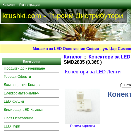
Каталог
Регистрация
Магазин за LED Осветление София - ул. Цар Симео
Каталог
::
Конектори за LED
SMD2835 (0.36€ )
Категории
Продукти до изчерпване
Конектори за LED Ленти
Горещи Оферти
Лампи против Комари
Конек
Електроматериали->
LED Крушки
Димиращи LED Крушки
Спот Осветление
Голяма картинка
LED Пури