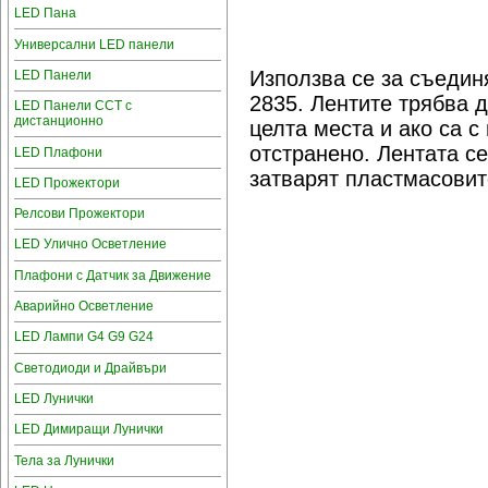
LED Пана
Универсални LED панели
Използва се за съедин
LED Панели
2835. Лентите трябва д
LED Панели CCT с
дистанционно
целта места и ако са 
отстранено. Лентата с
LED Плафони
затварят пластмасовит
LED Прожектори
Релсови Прожектори
LED Улично Осветление
Плафони с Датчик за Движение
Аварийно Осветление
LED Лампи G4 G9 G24
Светодиоди и Драйвъри
LED Лунички
LED Димиращи Лунички
Тела за Лунички