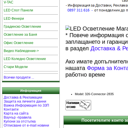
V-TAC
LED Спот Панели
LED Фенери
Градинско Осветление
* Повече информация о
Осветление за Баня
заплащането и гаранци
Офис Осветление
в раздел
Доставка & Р
Видео Наблюдение->
LED Коледно Осветление
Ако имате допълнителн
нашата
Форма за Конт
Стари Модели
работно време
Всички продукти ...
Информация
Model: 326-Connector-2835
Доставка & Рекламации
Защита на личните данни
Важна Информация по ЗЗП
Контакти
Карта на сайта
Ваучър -правила
Посетителите които за
Купони за отстъпка
Отписване от e-mail новини