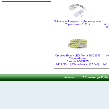
3 Канален Контролер с Дистанционно
Управление (7.62€ )
5 мет
5 60
Студено Бяла - LED Лента SMD2835
Н
ExtremePower
5 метра 96W IP65
240 LEDs 19,2W на Метър (17.84€)
240 
Каталог
::
7 Причини да Избер