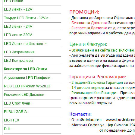
LED Неони
LED Ленти - 12V
Твърди LED Ленти - 12V->
LED Ленти - 24V
LED ленти 220V
LED Ленти по Цветове->
LED Захранвания
LED Контролери
Конектори за LED Ленти
Алуминиеви LED Профили
RGB LED Пиксели WS2812
Рекламни LED Дисплеи
LED Спот Луни
ELBULGARIA
LIGHTEX
D-iL