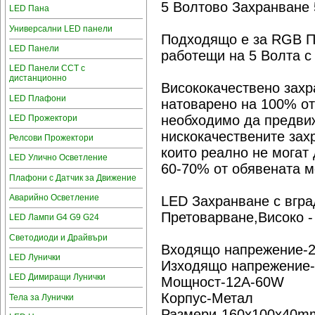
5 Волтово Захранване
LED Пана
Универсални LED панели
Подходящо е за RGB П
LED Панели
работещи на 5 Волта с
LED Панели CCT с
дистанционно
Висококачествено захр
LED Плафони
натоварено на 100% от
необходимо да предвиж
LED Прожектори
нискокачествените зах
Релсови Прожектори
които реално не могат 
LED Улично Осветление
60-70% от обявената м
Плафони с Датчик за Движение
Аварийно Осветление
LED Захранване с вгра
Претоварване,Високо -
LED Лампи G4 G9 G24
Светодиоди и Драйвъри
Входящо напрежение-
LED Лунички
Изходящо напрежение
LED Димиращи Лунички
Мощност-12А-60W
Корпус-Метал
Тела за Лунички
Размери-160x100x40m