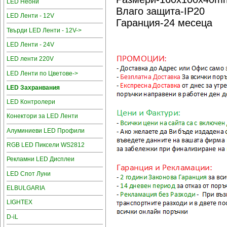
LED Неони
Влаго защита-IP20
LED Ленти - 12V
Гаранция-24 месеца
Твърди LED Ленти - 12V->
LED Ленти - 24V
LED ленти 220V
LED Ленти по Цветове->
LED Захранвания
LED Контролери
Конектори за LED Ленти
Алуминиеви LED Профили
RGB LED Пиксели WS2812
Рекламни LED Дисплеи
LED Спот Луни
ELBULGARIA
LIGHTEX
D-iL