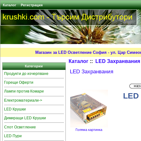
Каталог
Регистрация
Магазин за LED Осветление София - ул. Цар Симео
Каталог
::
LED Захранвания
Категории
LED Захранвания
Продукти до изчерпване
Горещи Оферти
Лампи против Комари
LED
Електроматериали->
LED Крушки
Димиращи LED Крушки
Спот Осветление
Голяма картинка
LED Пури