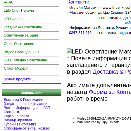
V-TAC
LED Спот Панели
LED Фенери
Градинско Осветление
Осветление за Баня
Офис Осветление
Видео Наблюдение->
* Повече информация о
LED Коледно Осветление
заплащането и гаранци
Стари Модели
в раздел
Доставка & Р
Всички продукти ...
Ако имате допълнителн
нашата
Форма за Конт
Информация
работно време
Доставка & Рекламации
Защита на личните данни
Важна Информация по ЗЗП
Контакти
Карта на сайта
Model: 1758-LED-ZAHRANVANE-5V-
Ваучър -правила
Manufactured by: КрушкиКом
Купони за отстъпка
Отписване от e-mail новини