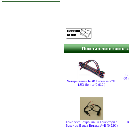
Посетителите които за
12
60 
Четири жилен RGB Кабел за RGB
LED Лента (0.61€ )
Комплект Захранващи Конектори с
К
Букси за Бърза Връзка A+B (0.92€ )