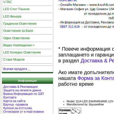
V-TAC
LED Спот Панели
LED Фенери
Градинско Осветление
Осветление за Баня
Офис Осветление
Видео Наблюдение->
* Повече информация о
LED Коледно Осветление
заплащането и гаранци
в раздел
Доставка & Р
Стари Модели
Всички продукти ...
Ако имате допълнителн
нашата
Форма за Конт
Информация
работно време
Доставка & Рекламации
Защита на личните данни
Важна Информация по ЗЗП
Контакти
Карта на сайта
Model: 1114-LED-ZAHRANVANE-12V-
Ваучър -правила
Manufactured by: КрушкиКом
Купони за отстъпка
Отписване от e-mail новини