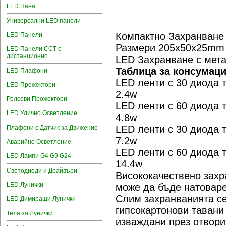
LED Пана
Универсални LED панели
Компактно Захранване
LED Панели
Размери 205x50x25mm
LED Панели CCT с
дистанционно
LED Захранване с мета
Таблица за консумац
LED Плафони
LED ленти с 30 диода 
LED Прожектори
2.4w
Релсови Прожектори
LED ленти с 60 диода 
LED Улично Осветление
4.8w
LED ленти с 30 диода 
Плафони с Датчик за Движение
7.2w
Аварийно Осветление
LED ленти с 60 диода 
LED Лампи G4 G9 G24
14.4w
Светодиоди и Драйвъри
Висококачествено захр
LED Лунички
може да бъде натоваре
Слим захранванията се
LED Димиращи Лунички
гипсокартонови тавани
Тела за Лунички
изваждани през отвори