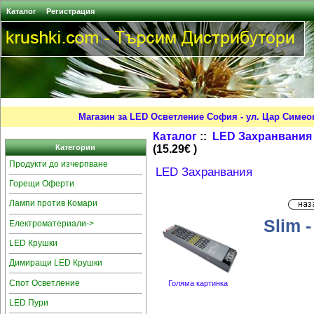
Каталог
Регистрация
Магазин за LED Осветление София - ул. Цар Симео
Каталог
::
LED Захранвания
(15.29€ )
Категории
Продукти до изчерпване
LED Захранвания
Горещи Оферти
Лампи против Комари
Slim 
Електроматериали->
LED Крушки
Димиращи LED Крушки
Спот Осветление
Голяма картинка
LED Пури