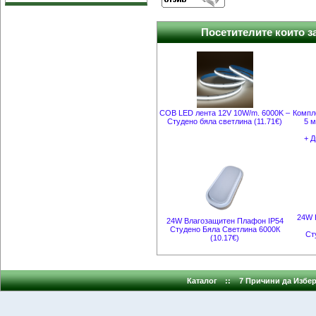
Посетителите които за
COB LED лента 12V 10W/m. 6000K –
Компл
Студено бяла светлина (11.71€)
5 м
+ Д
24W 
24W Влагозащитен Плафон IP54
Студено Бяла Светлина 6000К
Ст
(10.17€)
Каталог
::
7 Причини да Избер