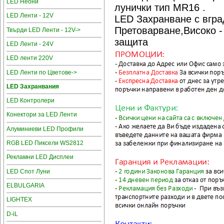
LED Неони
лунички тип MR16 .
LED Ленти - 12V
LED Захранване с вгра
Претоварване,Високо -
Твърди LED Ленти - 12V->
защита
LED Ленти - 24V
LED ленти 220V
LED Ленти по Цветове->
LED Захранвания
LED Контролери
Конектори за LED Ленти
Алуминиеви LED Профили
RGB LED Пиксели WS2812
Рекламни LED Дисплеи
LED Спот Луни
ELBULGARIA
LIGHTEX
D-iL