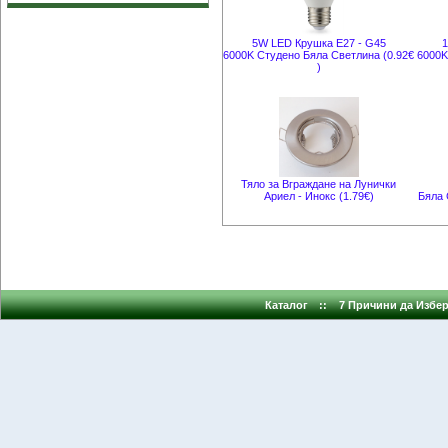
5W LED Крушка Е27 - G45
1
6000K Студено Бяла Светлина (0.92€
6000K
)
Тяло за Вграждане на Лунички
Ариел - Инокс (1.79€)
Бяла 
Каталог
::
7 Причини да Избер