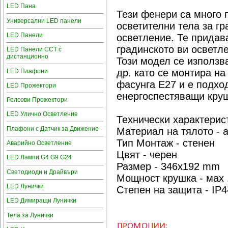
LED Пана
Тези фенери са много
Универсални LED панели
осветителни тела за гр
LED Панели
осветление. Те придав
градинското ви осветл
LED Панели CCT с
дистанционно
Този модел се използва
др. като се монтира на
LED Плафони
фасунга Е27 и е подхо
LED Прожектори
енергоспестяващи кру
Релсови Прожектори
LED Улично Осветление
Технически характерис
Плафони с Датчик за Движение
Материал на тялото - 
Тип Монтаж - стенен
Аварийно Осветление
Цвят - черен
LED Лампи G4 G9 G24
Размер - 346х192 mm
Светодиоди и Драйвъри
Мощност крушка - мax
LED Лунички
Степен на защита - IP4
LED Димиращи Лунички
Тела за Лунички