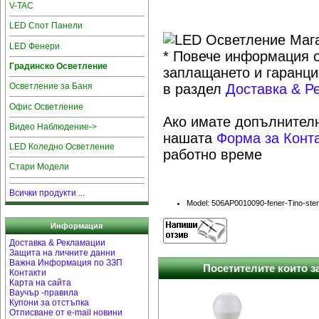
V-TAC
LED Спот Панели
LED Фенери
* Повече информация о
Градинско Осветление
заплащането и гаранци
Осветление за Баня
в раздел
Доставка & Р
Офис Осветление
Ако имате допълнителн
Видео Наблюдение->
нашата
Форма за Конт
LED Коледно Осветление
работно време
Стари Модели
Всички продукти ...
Model: 506AP0010090-fener-Tino-ste
Информация
Доставка & Рекламации
Защита на личните данни
Важна Информация по ЗЗП
Посетителите които за
Контакти
Карта на сайта
Ваучър -правила
Купони за отстъпка
Отписване от e-mail новини