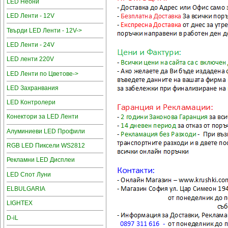
LED Неони
LED Ленти - 12V
Твърди LED Ленти - 12V->
LED Ленти - 24V
LED ленти 220V
LED Ленти по Цветове->
LED Захранвания
LED Контролери
Конектори за LED Ленти
Алуминиеви LED Профили
RGB LED Пиксели WS2812
Рекламни LED Дисплеи
LED Спот Луни
ELBULGARIA
LIGHTEX
D-iL