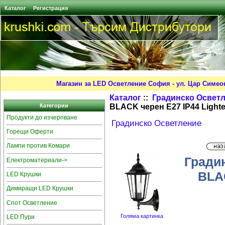
Каталог
Регистрация
Магазин за LED Осветление София - ул. Цар Симео
Каталог
::
Градинско Освет
BLACK черен E27 IP44 Light
Категории
Продукти до изчерпване
Градинско Осветление
Горещи Оферти
Лампи против Комари
Гради
Електроматериали->
BLAC
LED Крушки
Димиращи LED Крушки
Спот Осветление
Голяма картинка
LED Пури