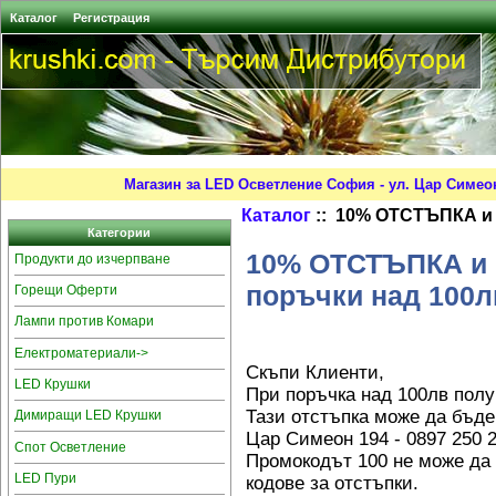
Каталог
Регистрация
Магазин за LED Осветление София - ул. Цар Симео
Каталог
:: 10% ОТСТЪПКА и 
Категории
10% ОТСТЪПКА и 
Продукти до изчерпване
поръчки над 100л
Горещи Оферти
Лампи против Комари
Електроматериали->
Скъпи Клиенти,
LED Крушки
При поръчка над 100лв полу
Тази отстъпка може да бъде
Димиращи LED Крушки
Цар Симеон 194 - 0897 250 
Спот Осветление
Промокодът 100 не може да
LED Пури
кодове за отстъпки.