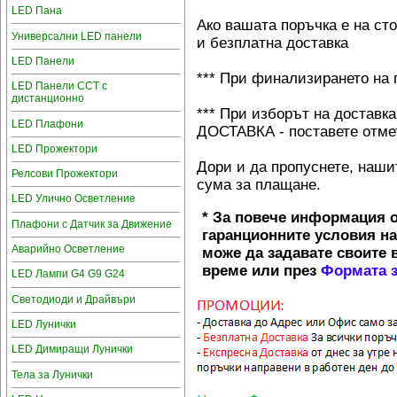
LED Пана
Ако вашата поръчка е на ст
Универсални LED панели
и безплатна доставка
LED Панели
*** При финализирането на 
LED Панели CCT с
дистанционно
*** При изборът на достав
LED Плафони
ДОСТАВКА - поставете отмет
LED Прожектори
Дори и да пропуснете, наши
Релсови Прожектори
сума за плащане.
LED Улично Осветление
* За повече информация о
Плафони с Датчик за Движение
гаранционните условия на
Аварийно Осветление
може да задавате своите в
време или през
Формата з
LED Лампи G4 G9 G24
Светодиоди и Драйвъри
LED Лунички
LED Димиращи Лунички
Тела за Лунички