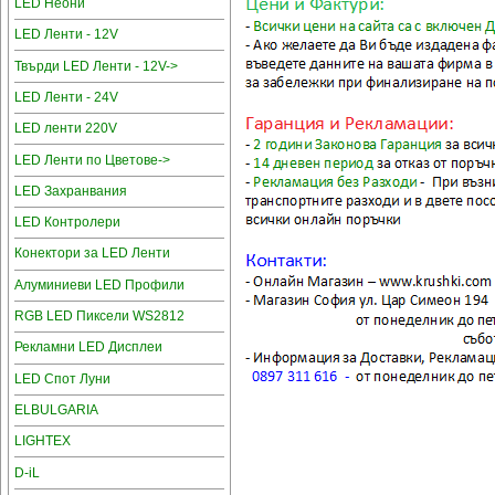
LED Неони
LED Ленти - 12V
Твърди LED Ленти - 12V->
LED Ленти - 24V
LED ленти 220V
LED Ленти по Цветове->
LED Захранвания
LED Контролери
Конектори за LED Ленти
Алуминиеви LED Профили
RGB LED Пиксели WS2812
Рекламни LED Дисплеи
LED Спот Луни
ELBULGARIA
LIGHTEX
D-iL