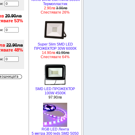
ви:
Термопластик
2.90лв
3.90лв
Спестявате 26%
лв
20.90лв
тявате 53%
ви:
Super Slim SMD LED
0лв
22.90лв
ПРОЖЕКТОР 30W 6000К
тявате 48%
14.90лв
41.90лв
Спестявате 64%
ви:
SMD LED ПРОЖЕКТОР
100W 4500К
97.90лв
RGB LED Лента
5 метра 300 leds SMD 5050