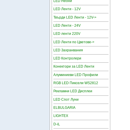
LED Неони
LED Ленти - 12V
Твърди LED Ленти - 12V->
LED Ленти - 24V
LED ленти 220V
LED Ленти по Цветове->
LED Захранвания
LED Контролери
Конектори за LED Ленти
Алуминиеви LED Профили
RGB LED Пиксели WS2812
Рекламни LED Дисплеи
LED Спот Луни
ELBULGARIA
LIGHTEX
D-iL