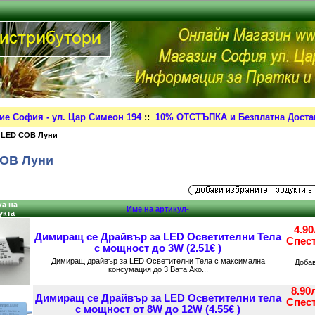
ие София - ул. Цар Симеон 194
::
10% ОТСТЪПКА и Безплатна Достав
 LED COB Луни
OB Луни
а на
Име на артикул-
укта
4.9
Димиращ се Драйвър за LED Осветителни Тела
Спес
с мощност до 3W (2.51€ )
Димиращ драйвър за LED Осветителни Тела с максимална
Доба
консумация до 3 Вата Ако...
8.90
Димиращ се Драйвър за LED Осветителни тела
Спес
с мощност от 8W до 12W (4.55€ )