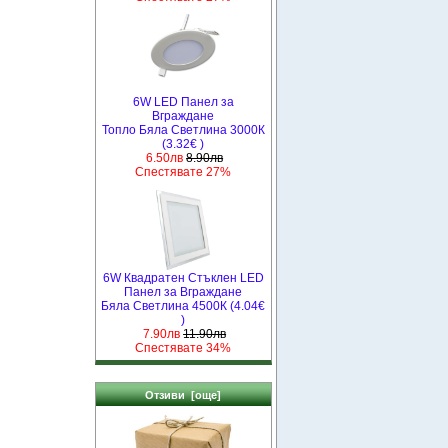
6W LED Панел за
Вграждане
Топло Бяла Светлина 3000К
(3.32€ )
6.50лв
8.90лв
Спестявате 27%
6W Квадратен Стъклен LED
Панел за Вграждане
Бяла Светлина 4500К (4.04€
)
7.90лв
11.90лв
Спестявате 34%
Отзиви [още]