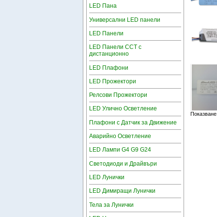
LED Пана
Универсални LED панели
LED Панели
LED Панели CCT с
дистанционно
LED Плафони
LED Прожектори
Релсови Прожектори
LED Улично Осветление
Показване
Плафони с Датчик за Движение
Аварийно Осветление
LED Лампи G4 G9 G24
Светодиоди и Драйвъри
LED Лунички
LED Димиращи Лунички
Тела за Лунички