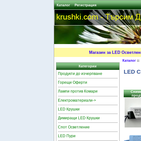
Каталог
Регистрация
Магазин за LED Осветлен
Каталог
::
Категории
LED C
Продукти до изчерпване
Горещи Оферти
Лампи против Комари
Снимк
прод
Електроматериали->
LED Крушки
Димиращи LED Крушки
Спот Осветление
LED Пури