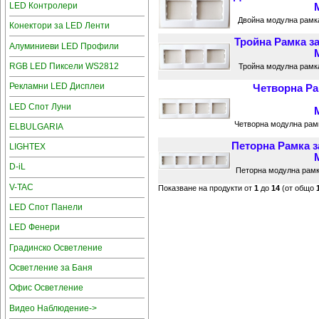
LED Контролери
Двойна модулна рамка
Конектори за LED Ленти
Тройна Рамка з
Алуминиеви LED Профили
RGB LED Пиксели WS2812
Тройна модулна рамка
Рекламни LED Дисплеи
Четворна Ра
LED Спот Луни
Четворна модулна рамк
ELBULGARIA
Петорна Рамка 
LIGHTEX
D-iL
Петорна модулна рамк
V-TAC
Показване на продукти от
1
до
14
(от общо
LED Спот Панели
LED Фенери
Градинско Осветление
Осветление за Баня
Офис Осветление
Видео Наблюдение->