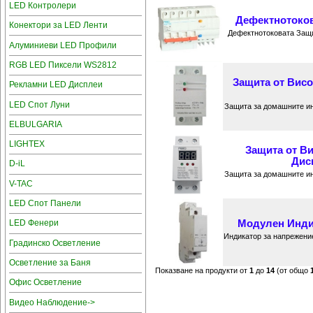
LED Контролери
Дефектнотокова
Конектори за LED Ленти
Дефектнотоковата Защи
Алуминиеви LED Профили
RGB LED Пиксели WS2812
Защита от Висо
Рекламни LED Дисплеи
LED Спот Луни
Защита за домашните ин
ELBULGARIA
LIGHTEX
Защита от Ви
Дисп
D-iL
Защита за домашните ин
V-TAC
LED Спот Панели
Модулен Индик
LED Фенери
Индикатор за напрежение
Градинско Осветление
Осветление за Баня
Показване на продукти от
1
до
14
(от общо
Офис Осветление
Видео Наблюдение->