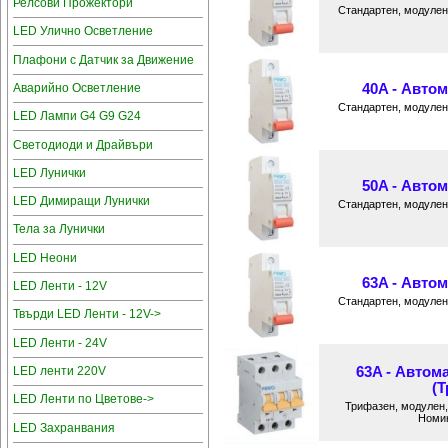
Релсови Прожектори
Стандартен, модулен
LED Улично Осветление
Плафони с Датчик за Движение
Аварийно Осветление
40A - Автом
Стандартен, модулен
LED Лампи G4 G9 G24
Светодиоди и Драйвъри
LED Лунички
50A - Автом
LED Димиращи Лунички
Стандартен, модулен
Тела за Лунички
LED Неони
63A - Автом
LED Ленти - 12V
Стандартен, модулен
Твърди LED Ленти - 12V->
LED Ленти - 24V
63A - Автома
LED ленти 220V
(Т
LED Ленти по Цветове->
Трифазен, модулен
Номин
LED Захранвания