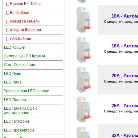
|_ Етажни Ел. Табла
|_ Ел. Кабели
10A - Автом
|_ Клеми за Кабели
Стандартен, модулен
|_ Фасунги Щепсели
|_ LAN Кабели
16A - Автом
LED Крушки
Стандартен, модулен
Димиращи LED Крушки
Спот Осветление
LED Пури
20A - Автом
Стандартен, модулен
LED Пана
Универсални LED панели
LED Панели
25A - Автом
LED Панели CCT с
Стандартен, модулен
дистанционно
LED Плафони
LED Прожектори
32A - Автом