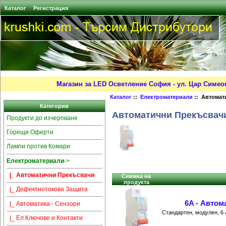
Каталог
Регистрация
Магазин за LED Осветление София - ул. Цар Симео
Каталог
::
Електроматериали
:: Автомат
Категории
Автоматични Прекъсвач
Продукти до изчерпване
Горещи Оферти
Лампи против Комари
Електроматериали
->
|_ Автоматични Прекъсвачи
Снимка на
продукта
|_ Дефектнотокова Защита
6A - Автом
|_ Автоматика - Сензори
Стандартен, модулен, 6
|_ Ел Ключове и Контакти