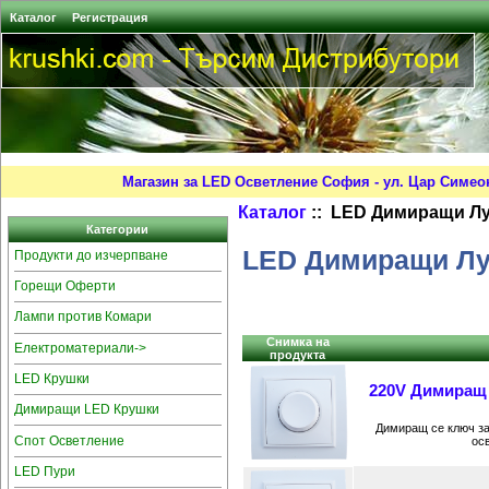
Каталог
Регистрация
Магазин за LED Осветление София - ул. Цар Симео
Каталог
:: LED Димиращи Л
Категории
LED Димиращи Лу
Продукти до изчерпване
Горещи Оферти
Лампи против Комари
Снимка на
Електроматериали->
продукта
LED Крушки
220V Димиращ 
Димиращи LED Крушки
Димиращ се ключ за
Спот Осветление
ос
LED Пури