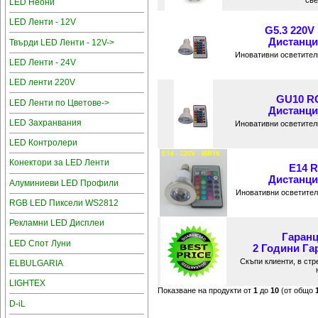
све
LED Неони
LED Ленти - 12V
G5.3 220
Дистанци
Твърди LED Ленти - 12V->
Иновативни осветител
LED Ленти - 24V
LED ленти 220V
GU10 R
LED Ленти по Цветове->
Дистанци
LED Захранвания
Иновативни осветител
LED Контролери
Конектори за LED Ленти
E14 
Дистанци
Алуминиеви LED Профили
Иновативни осветител
RGB LED Пиксели WS2812
Рекламни LED Дисплеи
Гаранц
LED Спот Луни
2 Години Га
Скъпи клиенти, в ст
ELBULGARIA
LIGHTEX
Показване на продукти от
1
до
10
(от общо
D-iL