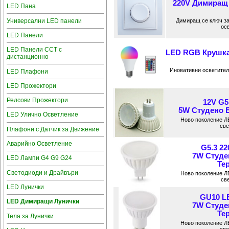
220V Димиращ 
LED Пана
Универсални LED панели
Димиращ се ключ за
ос
LED Панели
LED Панели CCT с
LED RGB Крушка
дистанционно
Иновативни осветител
LED Плафони
LED Прожектори
Релсови Прожектори
12V G5
5W Студено Б
LED Улично Осветление
Ново поколение ЛЕ
све
Плафони с Датчик за Движение
Аварийно Осветление
G5.3 2
7W Студе
LED Лампи G4 G9 G24
Те
Светодиоди и Драйвъри
Ново поколение ЛЕ
све
LED Лунички
GU10 L
LED Димиращи Лунички
7W Студе
Те
Тела за Лунички
Ново поколение ЛЕ