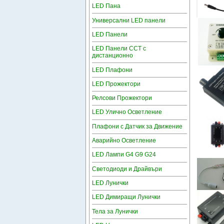
LED Пана
Универсални LED панели
LED Панели
LED Панели CCT с
дистанционно
LED Плафони
LED Прожектори
Релсови Прожектори
LED Улично Осветление
Плафони с Датчик за Движение
Аварийно Осветление
LED Лампи G4 G9 G24
Светодиоди и Драйвъри
LED Лунички
LED Димиращи Лунички
Тела за Лунички