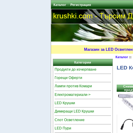
Каталог
Регистрация
Магазин за LED Осветлен
Каталог
::
Категории
LED К
Продукти до изчерпване
Горещи Оферти
Лампи против Комари
Снимк
прод
Електроматериали->
LED Крушки
Димиращи LED Крушки
Спот Осветление
LED Пури