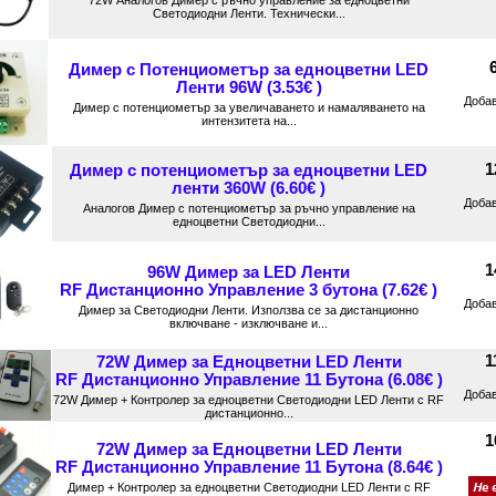
72W Аналогов Димер с ръчно управление за едноцветни
Светодиодни Ленти. Технически...
Димер с Потенциометър за едноцветни LED
Ленти 96W (3.53€ )
Доба
Димер с потенциометър за увеличаването и намаляването на
интензитета на...
1
Димер с потенциометър за едноцветни LED
ленти 360W (6.60€ )
Доба
Аналогов Димер с потенциометър за ръчно управление на
едноцветни Светодиодни...
1
96W Димер за LED Ленти
RF Дистанционно Управление 3 бутона (7.62€ )
Доба
Димер за Светодиодни Ленти. Използва се за дистанционно
включване - изключване и...
1
72W Димер за Едноцветни LED Ленти
RF Дистанционно Управление 11 Бутона (6.08€ )
Доба
72W Димер + Контролер за едноцветни Светодиодни LED Ленти с RF
дистанционно...
1
72W Димер за Едноцветни LED Ленти
RF Дистанционно Управление 11 Бутона (8.64€ )
Димер + Контролер за едноцветни Светодиодни LED Ленти с RF