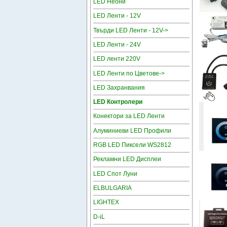
LED Неони
LED Ленти - 12V
Твърди LED Ленти - 12V->
LED Ленти - 24V
LED ленти 220V
LED Ленти по Цветове->
LED Захранвания
LED Контролери
Конектори за LED Ленти
Алуминиеви LED Профили
RGB LED Пиксели WS2812
Рекламни LED Дисплеи
LED Спот Луни
ELBULGARIA
LIGHTEX
D-iL