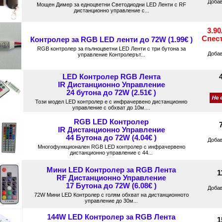
Доба
Мощен Димер за едноцветни Светодиодни LED Ленти с RF
дистанционно управление с...
3.9
Спес
Контролер за RGB LED ленти до 72W (1.99€ )
RGB контролер за пълноцветни LED Ленти с три бутона за
Доба
управление Контролерът...
LED Контролер RGB Лента
IR Дистанционно Управление
24 бутона до 72W (2.51€ )
Този модел LED контролер е с инфрачервено дистанционно
управление с обхват до 10м....
RGB LED Контролер
IR Дистанционно Управление
44 Бутона до 72W (4.04€ )
Доба
Многофункционален RGB LED контролер с инфрачервено
дистанционно управление с 44...
Мини LED Контролер за RGB Лента
1
RF Дистанционно Управление
17 Бутона до 72W (6.08€ )
Доба
72W Мини LED Контролер с голям обхват на дистанционното
управление до 30м...
144W LED Контролер за RGB Лента
1