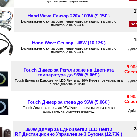
дистанционно управление...
1
Hand Wave Сензор 220V 100W (9.15€ )
Безконтактен ключ за осветление който се задейства само с
помахване на ръка в...
1
Hand Wave Сензор - 48W (10.17€ )
Безконтактен ключ за осветление който се задейства само с
Доба
помахване на ръка в...
9.90
Touch Димер за Регулиране на Цветната
Спес
температура до 96W (5.06€ )
Touch Димер за Едноцветни LED Ленти до 96W Ключът се управлява
Доба
с леко докосване, като...
9.90
Спес
Touch Димер за стена до 96W (5.06€ )
Touch Димер за стена до 96W Ключът се управлява с леко
Доба
докосване, като можете плавно...
2
360W Димер за Едноцветни LED Ленти
RF Дистанционно Управление 3 Бутона (12.73€ )