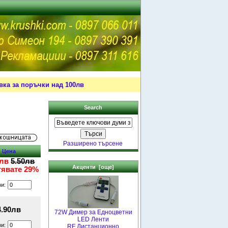
ка за поръчки над 100лв
Search
Разширено търсене
Цена
0лв
5.50лв
Акценти [още]
тявате 29%
ви:
4.90лв
72W Димер за Едноцветни
LED Ленти
ви:
RF Дистанционно