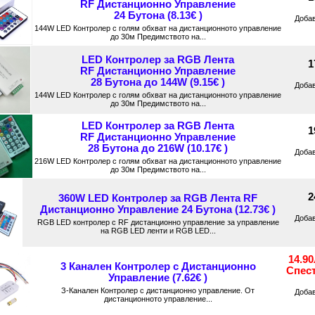
RF Дистанционно Управление
24 Бутона (8.13€ )
Доба
144W LED Контролер с голям обхват на дистанционното управление
до 30м Предимството на...
LED Контролер за RGB Лента
1
RF Дистанционно Управление
28 Бутона до 144W (9.15€ )
Доба
144W LED Контролер с голям обхват на дистанционното управление
до 30м Предимството на...
LED Контролер за RGB Лента
1
RF Дистанционно Управление
28 Бутона до 216W (10.17€ )
Доба
216W LED Контролер с голям обхват на дистанционното управление
до 30м Предимството на...
2
360W LED Контролер за RGB Лента RF
Дистанционно Управление 24 Бутона (12.73€ )
Доба
RGB LED контролер с RF дистанционно управление за управление
на RGB LED ленти и RGB LED...
14.9
3 Канален Контролер с Дистанционно
Спес
Управление (7.62€ )
З-Канален Контролер с дистанционно управление. От
Доба
дистанционното управление...