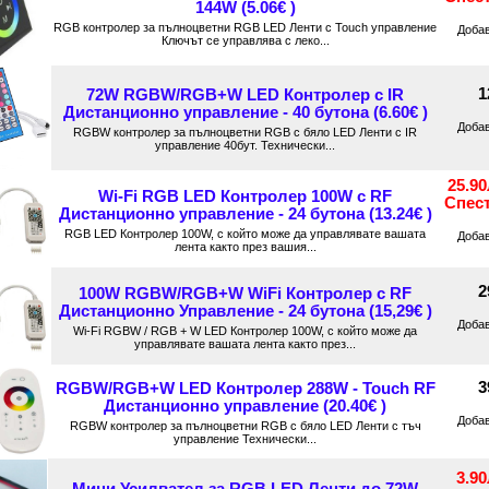
144W (5.06€ )
RGB контролер за пълноцветни RGB LED Ленти с Touch управление
Доба
Ключът се управлява с леко...
1
72W RGBW/RGB+W LED Контролер с IR
Дистанционно управление - 40 бутона (6.60€ )
Доба
RGBW контролер за пълноцветни RGB с бяло LED Ленти с IR
управление 40бут. Технически...
25.9
Wi-Fi RGB LED Контролер 100W с RF
Спес
Дистанционно управление - 24 бутона (13.24€ )
RGB LED Контролер 100W, с който може да управлявате вашата
Доба
лента както през вашия...
2
100W RGBW/RGB+W WiFi Контролер с RF
Дистанционно Управление - 24 бутона (15,29€ )
Доба
Wi-Fi RGBW / RGB + W LED Контролер 100W, с който може да
управлявате вашата лента както през...
3
RGBW/RGB+W LED Контролер 288W - Touch RF
Дистанционно управление (20.40€ )
Доба
RGBW контролер за пълноцветни RGB с бяло LED Ленти с тъч
управление Технически...
3.9
Мини Усилвател за RGB LED Ленти до 72W