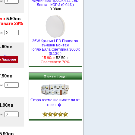
Алуминиев Профил за LED
ви:
Лента - КОРИ (0.04€ )
0.08лв
0лв
5.50лв
тявате 29%
ви:
36W Кръгъл LED Панел за
външен монтаж
4.90лв
Топло Бяла Светлина 3000К
(8.13€ )
...
15.90лв
52.50лв
Спестявате 70%
7.90лв
Отзиви [още]
ви:
Скоро време ще имате ли от
1.90лв
този п� ..
ви:
5.90лв