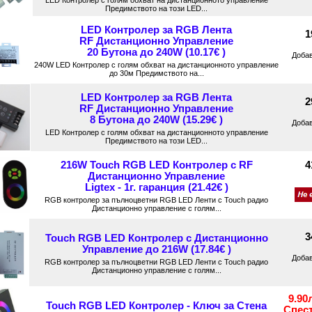
LED Контролер с голям обхват на дистанционното управление
Предимството на този LED...
LED Контролер за RGB Лента
1
RF Дистанционно Управление
20 Бутона до 240W (10.17€ )
Доба
240W LED Контролер с голям обхват на дистанционното управление
до 30м Предимството на...
LED Контролер за RGB Лента
2
RF Дистанционно Управление
8 Бутона до 240W (15.29€ )
Доба
LED Контролер с голям обхват на дистанционното управление
Предимството на този LED...
4
216W Touch RGB LED Контролер с RF
Дистанционно Управление
Ligtex - 1г. гаранция (21.42€ )
RGB контролер за пълноцветни RGB LED Ленти с Touch радио
Дистанционно управление с голям...
3
Touch RGB LED Контролер с Дистанционно
Управление до 216W (17.84€ )
Доба
RGB контролер за пълноцветни RGB LED Ленти с Touch радио
Дистанционно управление с голям...
9.90
Touch RGB LED Контролер - Ключ за Стена
Спес