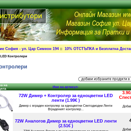
ие София - ул. Цар Симеон 194
::
10% ОТСТЪПКА и Безплатна Достав
 LED Контролери
онтролери
а на
Име на артикул-
укта
3.9
72W Димер + Контролер за едноцветни LED
Спес
ленти (1.99€ )
Димер с вграден контролер за едноцветни Светодиодни Ленти
Доба
Вграденият контролер...
72W Аналогов Димер за едноцветни LED ленти
(2.51€ )
Доба