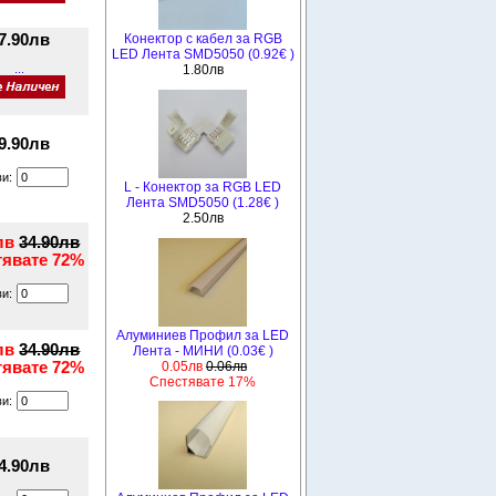
7.90лв
Конектор с кабел за RGB
LED Лента SMD5050 (0.92€ )
...
1.80лв
9.90лв
ви:
L - Конектор за RGB LED
Лента SMD5050 (1.28€ )
2.50лв
лв
34.90лв
тявате 72%
ви:
Алуминиев Профил за LED
лв
34.90лв
Лента - МИНИ (0.03€ )
0.05лв
0.06лв
тявате 72%
Спестявате 17%
ви:
4.90лв