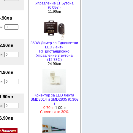
Управление 11 Бутона
(6.08€ )
11.90лв
6.90лв
ви:
360W Димер за Едноцветни
2.90лв
LED Ленти
RF Дистанционно
ви:
Управление 3 Бутона
(12.73€ )
24.90лв
4.90лв
ви:
Конектор за LED Лента
1.90лв
SMD3014 и SMD2835 (0.36€
)
ви:
0.70лв
1.00лв
Спестявате 30%
6.90лв
...