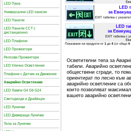
Ева
LED Пана
LED т
за Евакуац
Универсални LED панели
EXIT табелка с указате
LED Панели
LED та
LED Панели CCT с
за Евакуац
дистанционно
EXIT табелка с у
Ева
LED Плафони
Показване на продукти от
1
до
4
(от общо
4
LED Прожектори
Релсови Прожектори
Осветителни тела за Авари
табели. Аварийно осветлен
LED Улично Осветление
обществени сгради, то пома
Плафони с Датчик за Движение
ориентират по лесно към а
Аварийно Осветление
аварийно осветление са об
които позволяват максимал
LED Лампи G4 G9 G24
вашето аварийно осветлени
Светодиоди и Драйвъри
LED Лунички
LED Димиращи Лунички
Тела за Лунички