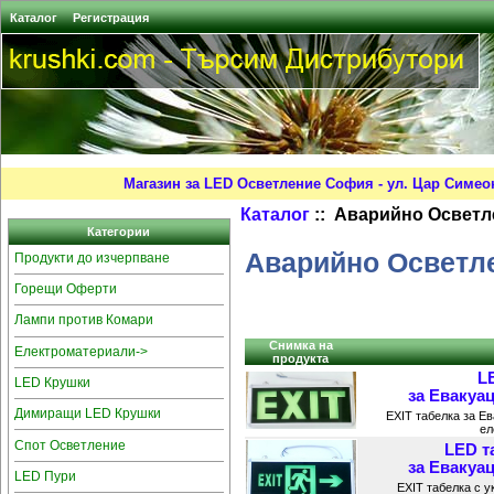
Каталог
Регистрация
Магазин за LED Осветление София - ул. Цар Симео
Каталог
:: Аварийно Осветл
Категории
Аварийно Осветл
Продукти до изчерпване
Горещи Оферти
Лампи против Комари
Снимка на
Електроматериали->
продукта
L
LED Крушки
за Евакуац
Димиращи LED Крушки
EXIT табелка за Е
ел
Спот Осветление
LED т
за Евакуац
LED Пури
EXIT табелка с у