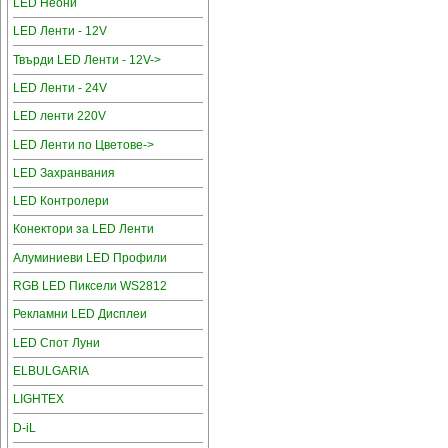
LED Неони
LED Ленти - 12V
Твърди LED Ленти - 12V->
LED Ленти - 24V
LED ленти 220V
LED Ленти по Цветове->
LED Захранвания
LED Контролери
Конектори за LED Ленти
Алуминиеви LED Профили
RGB LED Пиксели WS2812
Рекламни LED Дисплеи
LED Спот Луни
ELBULGARIA
LIGHTEX
D-iL