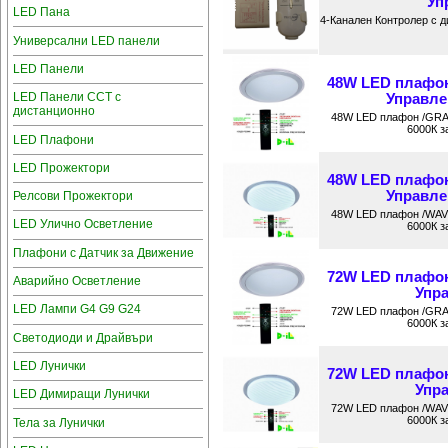
Уп
LED Пана
4-Канален Контролер с 
Универсални LED панели
LED Панели
48W LED плафон
LED Панели CCT с
Управлен
дистанционно
48W LED плафон /GRAY
6000К з
LED Плафони
LED Прожектори
48W LED плафон
Управлен
Релсови Прожектори
48W LED плафон /WAVE
LED Улично Осветление
6000К з
Плафони с Датчик за Движение
72W LED плафон
Аварийно Осветление
Упра
LED Лампи G4 G9 G24
72W LED плафон /GRAY
6000К з
Светодиоди и Драйвъри
LED Лунички
72W LED плафон
Упра
LED Димиращи Лунички
72W LED плафон /WAVE
6000К з
Тела за Лунички