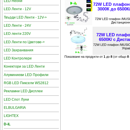
LED Неони
72W LED плафон
3000К до 6500К
LED Ленти - 12V
Твърди LED Ленти - 12V->
72W LED плафон /MUSIC
Дистанционн
LED Ленти - 24V
LED ленти 220V
72W LED плафон
6500К/ с Дист
LED Ленти по Цветове->
72W LED плафон /MUSIC 
Управ
LED Захранвания
Показване на продукти от
1
до
8
(от общо
8
LED Контролери
Конектори за LED Ленти
Алуминиеви LED Профили
RGB LED Пиксели WS2812
Рекламни LED Дисплеи
LED Спот Луни
ELBULGARIA
LIGHTEX
D-iL