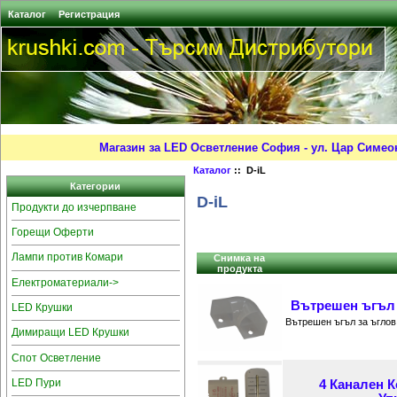
Каталог
Регистрация
Магазин за LED Осветление София - ул. Цар Симео
Каталог
:: D-iL
Категории
D-iL
Продукти до изчерпване
Горещи Оферти
Лампи против Комари
Снимка на
продукта
Електроматериали->
Вътрешен ъгъл з
LED Крушки
Вътрешен ъгъл за ъгло
Димиращи LED Крушки
Спот Осветление
LED Пури
4 Канален 