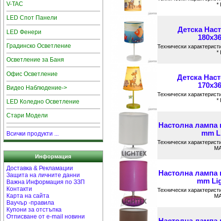
V-TAC
*
LED Спот Панели
Детска Нас
LED Фенери
180x36
Градинско Осветление
Технически характеристи
*
Осветление за Баня
Офис Осветление
Детска Нас
170x36
Видео Наблюдение->
Технически характеристи
*
LED Коледно Осветление
Стари Модели
Настолна лампа 
mm Li
Всички продукти ...
Технически характеристи
MA
Информация
Доставка & Рекламации
Настолна лампа 
Защита на личните данни
mm Lig
Важна Информация по ЗЗП
Контакти
Технически характеристи
Карта на сайта
MA
Ваучър -правила
Купони за отстъпка
Отписване от e-mail новини
Настолна лампа 