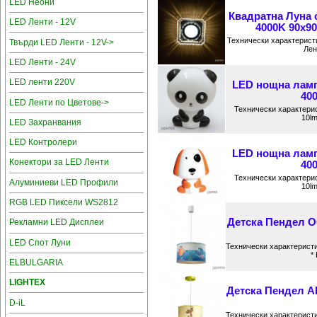
LED Неони
Квадратна Луна 
LED Ленти - 12V
4000K 90x90
Технически характерист
Твърди LED Ленти - 12V->
Лен
LED Ленти - 24V
LED ленти 220V
LED нощна ламп
400
LED Ленти по Цветове->
Технически характерис
10lm
LED Захранвания
LED Контролери
LED нощна ламп
Конектори за LED Ленти
400
Технически характерис
Алуминиеви LED Профили
10lm
RGB LED Пиксели WS2812
Детска Пендел O
Рекламни LED Дисплеи
LED Спот Луни
Технически характеристи
*
ELBULGARIA
LIGHTEX
Детска Пендел A
D-iL
Технически характеристи