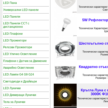
LED Пана
Технически характерист
Универсални LED панели
Свет
LED Панели
5W Рефлектор
LED Панели CCT с
дистанционно
Технически Характерист
Цок
LED Плафони
LED Прожектори
Шестоъгълно ст
Релсови Прожектори
Технически характер
LED Улично Осветление
Разме
Плафони с Датчик за Движение
Квадратно стък
Аварийно Осветление
LED Лампи G4 G9 G24
Технически характер
Размери -
Светодиоди и Драйвъри
LED Лунички
Кръгла Луна с 
3000K Ф10
LED Димиращи Лунички
Технически характерист
Лен
Тела за Лунички