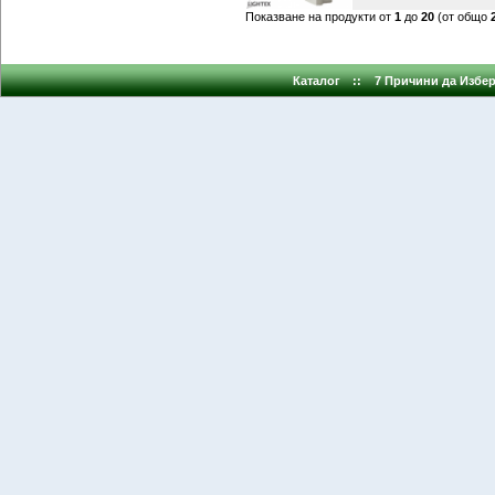
Показване на продукти от
1
до
20
(от общо
Каталог
::
7 Причини да Избер