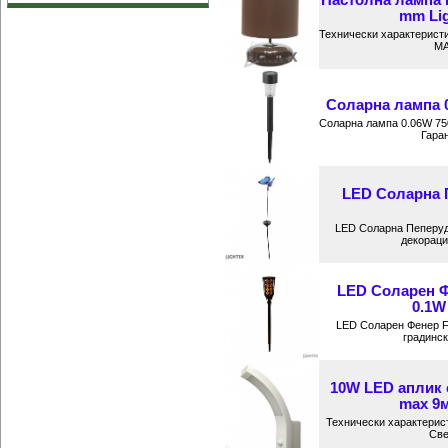
mm Lig
Технически характеристи
MA
Соларна лампа 0.
Соларна лампа 0.06W 750
Гаран
LED Соларна 
LED Соларна Пеперуда
декораци
LED Соларен 
0.1W 
LED Соларен Фенер FA
градинск
10W LED аплик 
max 9м
Технически характерист
Све