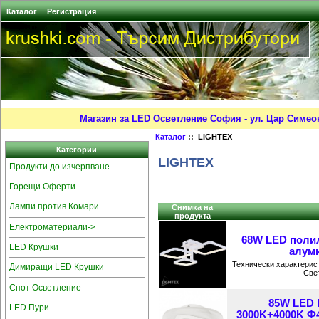
Каталог
Регистрация
Магазин за LED Осветление София - ул. Цар Симео
Каталог
:: LIGHTEX
Категории
LIGHTEX
Продукти до изчерпване
Горещи Оферти
Лампи против Комари
Снимка на
продукта
Електроматериали->
68W LED поли
LED Крушки
алуми
Технически характерист
Димиращи LED Крушки
Свет
Спот Осветление
85W LED 
LED Пури
3000K+4000K Ф4