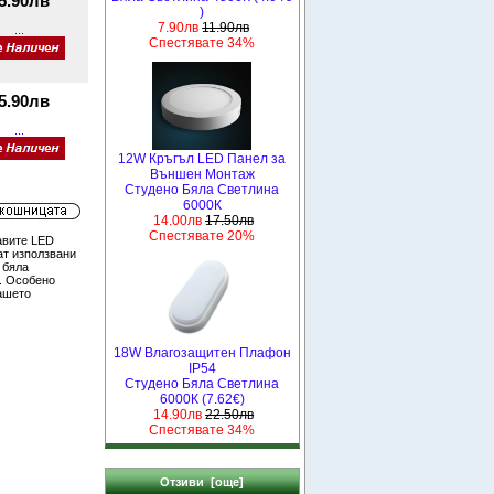
5.90лв
)
7.90лв
11.90лв
...
Спестявате 34%
5.90лв
...
12W Кръгъл LED Панел за
Външен Монтаж
Студено Бяла Светлина
6000К
14.00лв
17.50лв
Спестявате 20%
авите LED
ат използвани
 бяла
. Особено
ашето
18W Влагозащитен Плафон
IP54
Студено Бяла Светлина
6000К (7.62€)
14.90лв
22.50лв
Спестявате 34%
Отзиви [още]