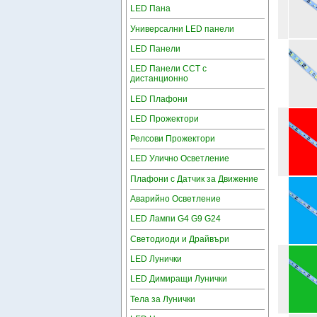
LED Пана
Универсални LED панели
LED Панели
LED Панели CCT с
дистанционно
LED Плафони
LED Прожектори
Релсови Прожектори
LED Улично Осветление
Плафони с Датчик за Движение
Аварийно Осветление
LED Лампи G4 G9 G24
Светодиоди и Драйвъри
LED Лунички
LED Димиращи Лунички
Тела за Лунички