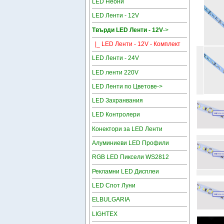
LED Неони
LED Ленти - 12V
Твърди LED Ленти - 12V
->
|_ LED Ленти - 12V - Комплект
LED Ленти - 24V
LED ленти 220V
LED Ленти по Цветове->
LED Захранвания
LED Контролери
Конектори за LED Ленти
Алуминиеви LED Профили
RGB LED Пиксели WS2812
Рекламни LED Дисплеи
LED Спот Луни
ELBULGARIA
LIGHTEX