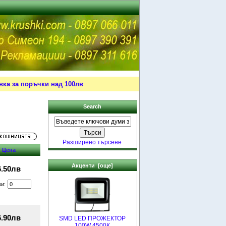
ка за поръчки над 100лв
Search
Разширено търсене
Цена
Акценти [още]
6.50лв
ви:
6.90лв
SMD LED ПРОЖЕКТОР
100W 4500К