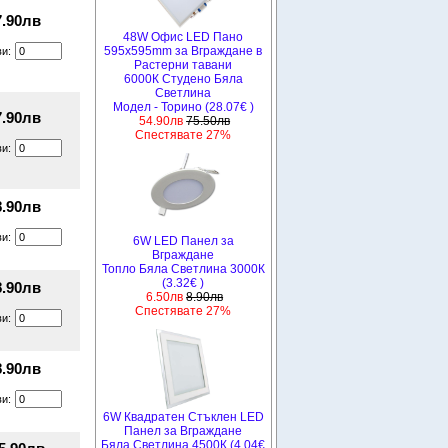
7.90лв
48W Офис LED Пано
595x595mm за Вграждане в
ви:
Растерни тавани
6000К Студено Бяла
Светлина
Модел - Торино (28.07€ )
7.90лв
54.90лв
75.50лв
Спестявате 27%
ви:
8.90лв
ви:
6W LED Панел за
Вграждане
Топло Бяла Светлина 3000К
(3.32€ )
8.90лв
6.50лв
8.90лв
Спестявате 27%
ви:
8.90лв
ви:
6W Квадратен Стъклен LED
Панел за Вграждане
Бяла Светлина 4500К (4.04€