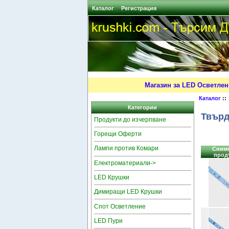
Каталог
Регистрация
Магазин за LED Осветлен
Каталог
::
Категории
Твърд
Продукти до изчерпване
Горещи Оферти
Лампи против Комари
Снимк
прод
Електроматериали->
LED Крушки
Димиращи LED Крушки
Спот Осветление
LED Пури