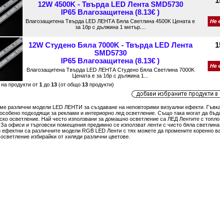
1
12W 4500K - Твърда LED Лента SMD5730
IP65 Влагозащитена (8.13€ )
Влагозащитена Твърда LED ЛЕНТА Бяла Светлина 4500K Цената е
за 1бр с дължина 1 метър....
1
12W Студено Бяла 7000K - Твърда LED Лента
SMD5730
IP65 Влагозащитена (8.13€ )
Влагозащитена Твърда LED ЛЕНТА Студено Бяла Светлина 7000K
Цената е за 1бр с дължина 1...
 на продукти от
1
до
13
(от общо
13
продукти)
ме различни модели LED ЛЕНТИ за създаване на неповторими визуални ефекти. Гъвк
 особено подходящи за реклами и интериорно лед осветление. Също така могат да бъд
вско осветление. Най често използвани за домашно осветление са ЛЕД Лентите с топло
.За офиси и търговски помещения предимно се използват ленти с чисто бяла светлина
и ефектни са различните модели RGB LED Ленти с тях можете да промените коренно в
осветление избирайки от хиляди различни цветове.