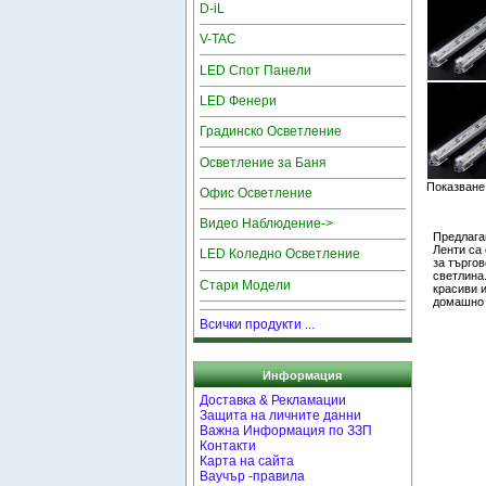
D-iL
V-TAC
LED Спот Панели
LED Фенери
Градинско Осветление
Осветление за Баня
Показване
Офис Осветление
Видео Наблюдение->
Предлага
Ленти са
LED Коледно Осветление
за търго
светлина
Стари Модели
красиви 
домашно 
Всички продукти ...
Информация
Доставка & Рекламации
Защита на личните данни
Важна Информация по ЗЗП
Контакти
Карта на сайта
Ваучър -правила