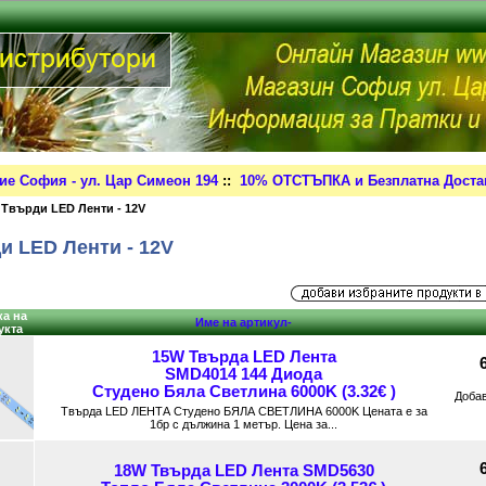
ие София - ул. Цар Симеон 194
::
10% ОТСТЪПКА и Безплатна Достав
 Твърди LED Ленти - 12V
и LED Ленти - 12V
а на
Име на артикул-
укта
15W Твърда LED Лента
SMD4014 144 Диода
Студено Бяла Светлина 6000K (3.32€ )
Доба
Твърда LED ЛЕНТА Студено БЯЛА СВЕТЛИНА 6000K Цената е за
1бр с дължина 1 метър. Цена за...
18W Твърда LED Лента SMD5630