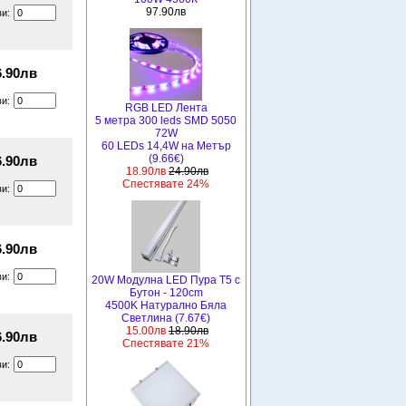
97.90лв
ви:
6.90лв
ви:
RGB LED Лента
5 метра 300 leds SMD 5050
72W
60 LEDs 14,4W на Метър
(9.66€)
6.90лв
18.90лв
24.90лв
Спестявате 24%
ви:
6.90лв
ви:
20W Модулна LED Пура T5 с
Бутон - 120cm
4500K Натурално Бяла
Светлина (7.67€)
15.00лв
18.90лв
6.90лв
Спестявате 21%
ви: