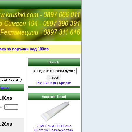
ка за поръчки над 100лв
Search
Разширено търсене
Цена+
Акценти [още]
1.00лв
ви:
1.20лв
20W Слим LED Пано
60cm за Повърхностен
...