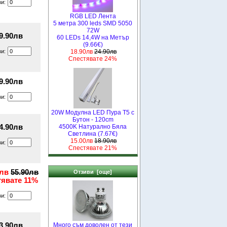
ви:
RGB LED Лента
5 метра 300 leds SMD 5050
72W
9.90лв
60 LEDs 14,4W на Метър
(9.66€)
ви:
18.90лв
24.90лв
Спестявате 24%
9.90лв
ви:
20W Модулна LED Пура T5 с
Бутон - 120cm
4.90лв
4500K Натурално Бяла
Светлина (7.67€)
15.00лв
18.90лв
ви:
Спестявате 21%
0лв
55.90лв
Отзиви [още]
тявате 11%
ви:
3.90лв
Много съм доволен от тези