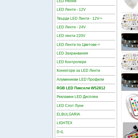
LED Неони
LED Ленти - 12V
Твърди LED Ленти - 12V->
LED Ленти - 24V
LED ленти 220V
LED Ленти по Цветове->
LED Захранвания
LED Контролери
Конектори за LED Ленти
Алуминиеви LED Профили
RGB LED Пиксели WS2812
Рекламни LED Дисплеи
LED Спот Луни
ELBULGARIA
LIGHTEX
D-iL