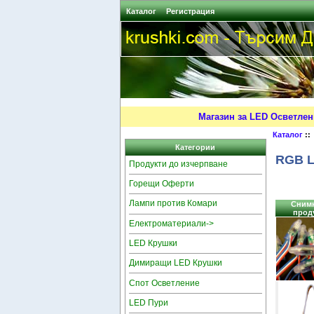
Каталог
Регистрация
Магазин за LED Осветлен
Каталог
::
Категории
RGB L
Продукти до изчерпване
Горещи Оферти
Лампи против Комари
Снимк
прод
Електроматериали->
LED Крушки
Димиращи LED Крушки
Спот Осветление
LED Пури