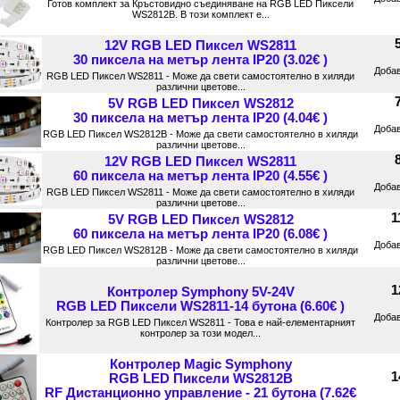
Готов комплект за Кръстовидно съединяване на RGB LED Пиксели
WS2812B. В този комплект е...
12V RGB LED Пиксел WS2811
30 пиксела на метър лента IP20 (3.02€ )
Доба
RGB LED Пиксел WS2811 - Може да свети самостоятелно в хиляди
различни цветове...
5V RGB LED Пиксел WS2812
30 пиксела на метър лента IP20 (4.04€ )
Доба
RGB LED Пиксел WS2812B - Може да свети самостоятелно в хиляди
различни цветове...
12V RGB LED Пиксел WS2811
60 пиксела на метър лента IP20 (4.55€ )
Доба
RGB LED Пиксел WS2811 - Може да свети самостоятелно в хиляди
различни цветове...
1
5V RGB LED Пиксел WS2812
60 пиксела на метър лента IP20 (6.08€ )
Доба
RGB LED Пиксел WS2812B - Може да свети самостоятелно в хиляди
различни цветове...
1
Контролер Symphony 5V-24V
RGB LED Пиксели WS2811-14 бутона (6.60€ )
Доба
Контролер за RGB LED Пиксел WS2811 - Това е най-елементарният
контролер за този модел...
Контролер Magic Symphony
1
RGB LED Пиксели WS2812B
RF Дистанционно управление - 21 бутона (7.62€