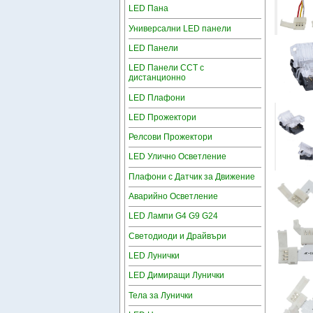
LED Пана
Универсални LED панели
LED Панели
LED Панели CCT с
дистанционно
LED Плафони
LED Прожектори
Релсови Прожектори
LED Улично Осветление
Плафони с Датчик за Движение
Аварийно Осветление
LED Лампи G4 G9 G24
Светодиоди и Драйвъри
LED Лунички
LED Димиращи Лунички
Тела за Лунички