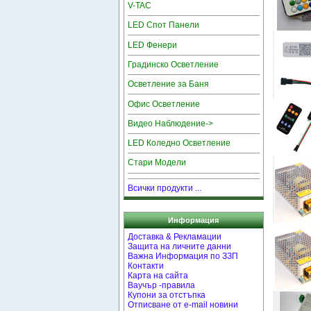
V-TAC
LED Спот Панели
LED Фенери
Градинско Осветление
Осветление за Баня
Офис Осветление
Видео Наблюдение->
LED Коледно Осветление
Стари Модели
Всички продукти ...
Информация
Доставка & Рекламации
Защита на личните данни
Важна Информация по ЗЗП
Контакти
Карта на сайта
Ваучър -правила
Купони за отстъпка
Отписване от e-mail новини