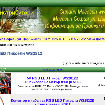
ие София - ул. Цар Симеон 194
::
10% ОТСТЪПКА и Безплатна Достав
 RGB LED Пиксели WS2812
ED Пиксели WS2812
а на
Име на артикул
укта
5V RGB LED Пиксел WS2812B
15 пиксела на метър IP68 (0.51€ )
Доба
Влагозащитен RGB LED Пиксел WS2812B - Може да свети
самостоятелно в хиляди различни...
Конектор с кабел за RGB LED Пиксели WS2812B
- Двустранен (0.61€ )