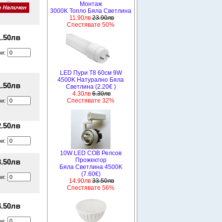
Монтаж
3000K Топло Бяла Светлина
11.90лв
23.90лв
Спестявате 50%
1.50лв
ви:
LED Пури T8 60см 9W
4500K Натурално Бяла
1.50лв
Светлина (2.20€ )
4.30лв
6.30лв
Спестявате 32%
ви:
2.50лв
ви:
10W LED COB Релсов
Прожектор
3.50лв
Бяла Светлина 4500K
(7.60€)
ви:
14.90лв
33.50лв
Спестявате 56%
4.50лв
ви: