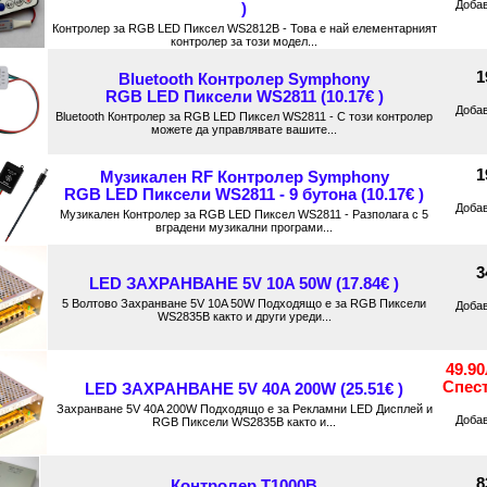
Доба
)
Контролер за RGB LED Пиксел WS2812B - Това е най елементарният
контролер за този модел...
1
Bluetooth Контролер Symphony
RGB LED Пиксели WS2811 (10.17€ )
Доба
Bluetooth Контролер за RGB LED Пиксел WS2811 - С този контролер
можете да управлявате вашите...
1
Музикален RF Контролер Symphony
RGB LED Пиксели WS2811 - 9 бутона (10.17€ )
Доба
Музикален Контролер за RGB LED Пиксел WS2811 - Разполага с 5
вградени музикални програми...
3
LED ЗАХРАНВАНЕ 5V 10A 50W (17.84€ )
5 Волтово Захранване 5V 10A 50W Подходящо е за RGB Пиксели
Доба
WS2835B както и други уреди...
49.9
Спес
LED ЗАХРАНВАНЕ 5V 40A 200W (25.51€ )
Захранване 5V 40A 200W Подходящо е за Рекламни LED Дисплей и
Доба
RGB Пиксели WS2835B както и...
8
Контролер T1000B