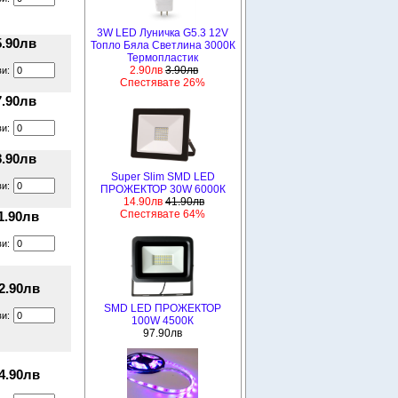
3W LED Луничка G5.3 12V
5.90лв
Топло Бяла Светлина 3000К
Термопластик
2.90лв
3.90лв
ви:
Спестявате 26%
7.90лв
ви:
8.90лв
Super Slim SMD LED
ви:
ПРОЖЕКТОР 30W 6000К
14.90лв
41.90лв
Спестявате 64%
1.90лв
ви:
2.90лв
SMD LED ПРОЖЕКТОР
ви:
100W 4500К
97.90лв
4.90лв