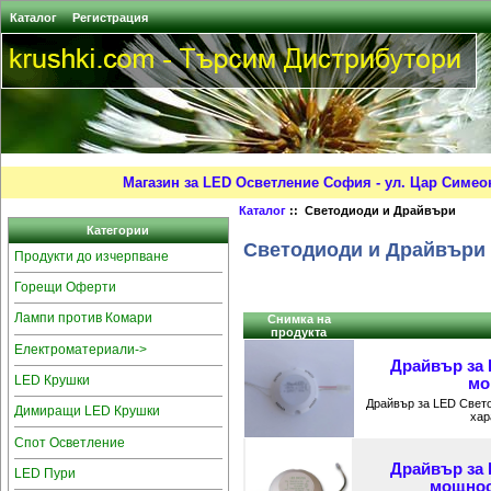
Каталог
Регистрация
Магазин за LED Осветление София - ул. Цар Симео
Каталог
:: Светодиоди и Драйвъри
Категории
Светодиоди и Драйвъри
Продукти до изчерпване
Горещи Оферти
Лампи против Комари
Снимка на
продукта
Електроматериали->
Драйвър за 
LED Крушки
мо
Драйвър за LED Свет
Димиращи LED Крушки
хар
Спот Осветление
Драйвър за 
LED Пури
мощност