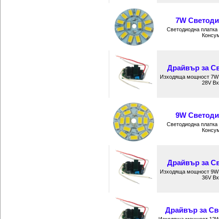
7W Светодио
Светодиодна платка
Консум
Драйвър за Св
Изходяща мощност 7W 
28V Вх
9W Светодио
Светодиодна платка
Консум
Драйвър за Св
Изходяща мощност 9W 
36V Вх
Драйвър за Св