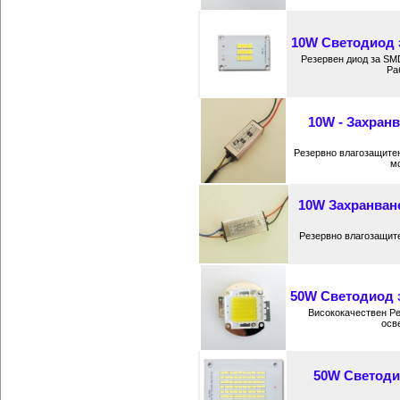
10W Светодиод 
Резервен диод за SM
Ра
10W - Захран
Резервно влагозащите
м
10W Захранване
Резервно влагозащит
50W Светодиод з
Висококачествен Ре
осв
50W Светоди