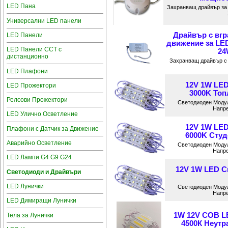
LED Пана
Захранващ драйвър за 
Универсални LED панели
Драйвър с вгр
LED Панели
движение за LE
LED Панели CCT с
24
дистанционно
Захранващ драйвър с 
LED Плафони
12V 1W LED
LED Прожектори
3000K Топ
Релсови Прожектори
Светодиоден Модул
Напре
LED Улично Осветление
12V 1W LED
Плафони с Датчик за Движение
6000K Студ
Аварийно Осветление
Светодиоден Модул
Напре
LED Лампи G4 G9 G24
12V 1W LED С
Светодиоди и Драйвъри
LED Лунички
Светодиоден Модул
Напре
LED Димиращи Лунички
1W 12V COB L
Тела за Лунички
4500К Неутр