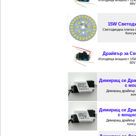
Изходяща мощност 12W 
48V
15W Светодио
Светодиодна платка 
Консум
Драйвър за Св
Изходяща мощност 15W 
60V
Димиращ се Дра
с мо
Димиращ драйвър 
кон
Димиращ се Дра
с мощно
Димиращ драйвър 
консу