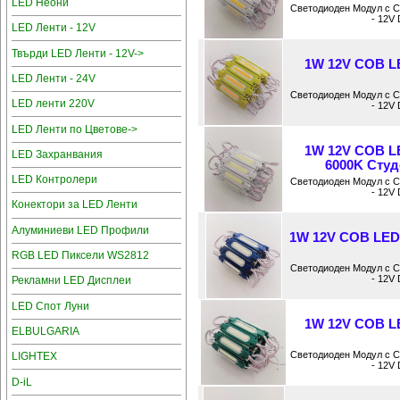
LED Неони
Светодиоден Модул с 
- 12V
LED Ленти - 12V
Твърди LED Ленти - 12V->
1W 12V COB L
LED Ленти - 24V
Светодиоден Модул с 
LED ленти 220V
- 12V
LED Ленти по Цветове->
1W 12V COB L
LED Захранвания
6000K Студ
LED Контролери
Светодиоден Модул с 
- 12V
Конектори за LED Ленти
Алуминиеви LED Профили
1W 12V COB LED
RGB LED Пиксели WS2812
Светодиоден Модул с 
- 12V
Рекламни LED Дисплеи
LED Спот Луни
1W 12V COB L
ELBULGARIA
Светодиоден Модул с 
LIGHTEX
- 12V
D-iL