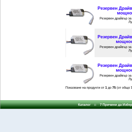
Резервен Драйв
мощнос
Резервен драйвър за
Лу
Резервен Драйв
мощност
Резервен драйвър за
Лу
Резервен Драйв
мощност
Резервен драйвър за
Лу
Показване на продукти от
1
до
75
(от общо
Каталог
::
7 Причини да Избер