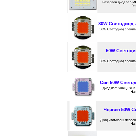
Резервен диод за SM
Ра
30W Светодиод з
30W Светодиод специал
50W Светоди
50W Светодиод специал
Син 50W Светод
Диод излъчващ Синя 
Нап
Червен 50W С
Диод излъчващ червен
Нап