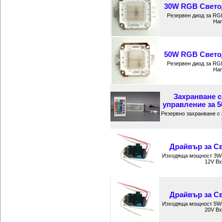
30W RGB Светод
Резервен диод за RG
Нап
50W RGB Светод
Резервен диод за RG
Нап
Захранване 
управление за 
Резервно захранване с
Драйвър за Св
Изходяща мощност 3W 
12V Вх
Драйвър за Св
Изходяща мощност 5W 
20V Вх