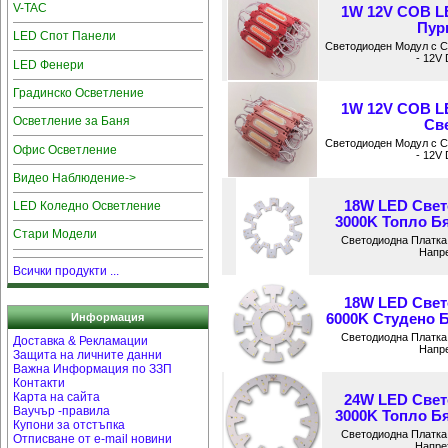
V-TAC
1W 12V COB L
Пурп
LED Спот Панели
Светодиоден Модул с 
- 12V
LED Фенери
Градинско Осветление
1W 12V COB L
Осветление за Баня
Све
Светодиоден Модул с 
Офис Осветление
- 12V
Видео Наблюдение->
18W LED Свет
LED Коледно Осветление
3000K Топло Бя
Стари Модели
Светодиодна Платка
Напре
Всички продукти ...
18W LED Свет
6000K Студено Б
Информация
Светодиодна Платка
Доставка & Рекламации
Напре
Защита на личните данни
Важна Информация по ЗЗП
Контакти
Карта на сайта
24W LED Свет
Ваучър -правила
3000K Топло Бя
Купони за отстъпка
Светодиодна Платка
Отписване от e-mail новини
Напреж