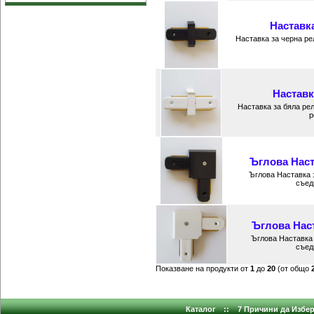
Наставка
Наставка за черна ре
Наставк
Наставка за бяла рел
р
Ъглова Наст
Ъглова Наставка з
съед
Ъглова Наст
Ъглова Наставка 
съед
Показване на продукти от
1
до
20
(от общо
Каталог
::
7 Причини да Избер