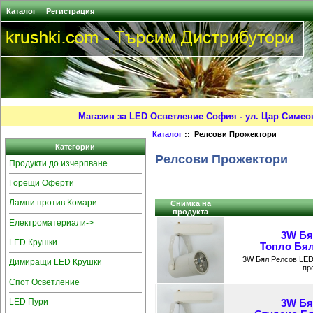
Каталог
Регистрация
Магазин за LED Осветление София - ул. Цар Симео
Каталог
:: Релсови Прожектори
Категории
Релсови Прожектори
Продукти до изчерпване
Горещи Оферти
Лампи против Комари
Снимка на
продукта
Електроматериали->
3W Бя
LED Крушки
Топлo Бял
3W Бял Релсов LED
Димиращи LED Крушки
пр
Спот Осветление
LED Пури
3W Бя