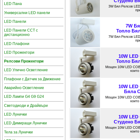
Студено Бя
LED Пана
3W Бял Релсов LED
пр
Универсални LED панели
LED Панели
7W Бя
LED Панели CCT с
Топлo Бял
дистанционно
7W Бял Релсов LED
пр
LED Плафони
LED Прожектори
10W LED
Топлo Бял
Релсови Прожектори
Мощен 10W LED COB 
LED Улично Осветление
които
Плафони с Датчик за Движение
10W LED
Аварийно Осветление
Бяла С
LED Лампи G4 G9 G24
Мощен 10W LED COB 
които
Светодиоди и Драйвъри
LED Лунички
10W LED
Студено Бя
LED Димиращи Лунички
Мощен 10W LED COB 
които
Тела за Лунички