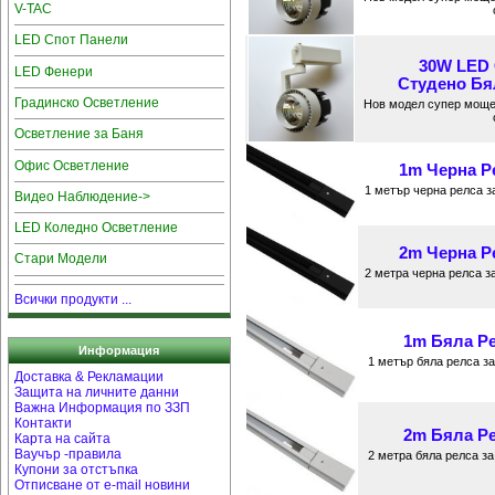
V-TAC
LED Спот Панели
30W LED
LED Фенери
Студено Бял
Градинско Осветление
Нов модел супер мощ
Осветление за Баня
Офис Осветление
1m Черна Ре
1 метър черна релса з
Видео Наблюдение->
LED Коледно Осветление
2m Черна Ре
Стари Модели
2 метра черна релса з
Всички продукти ...
1m Бяла Ре
Информация
1 метър бяла релса з
Доставка & Рекламации
Защита на личните данни
Важна Информация по ЗЗП
Контакти
2m Бяла Ре
Карта на сайта
Ваучър -правила
2 метра бяла релса з
Купони за отстъпка
Отписване от e-mail новини