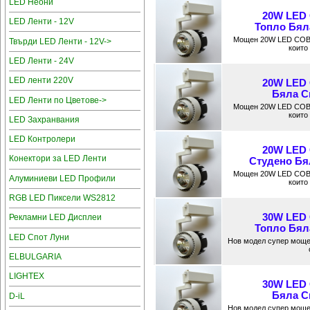
LED Неони
20W LED
LED Ленти - 12V
Топлo Бяла
Мощен 20W LED COB 
Твърди LED Ленти - 12V->
които
LED Ленти - 24V
LED ленти 220V
20W LED
Бяла Св
LED Ленти по Цветове->
Мощен 20W LED COB 
които
LED Захранвания
LED Контролери
20W LED
Конектори за LED Ленти
Студено Бял
Мощен 20W LED COB 
Алуминиеви LED Профили
които
RGB LED Пиксели WS2812
30W LED
Рекламни LED Дисплеи
Топло Бяла
LED Спот Луни
Нов модел супер мощ
ELBULGARIA
LIGHTEX
30W LED
Бяла Св
D-iL
Нов модел супер мощ