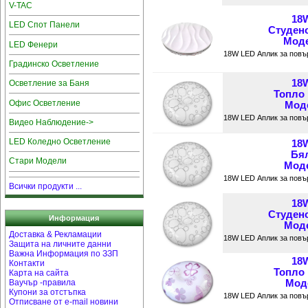
V-TAC
18
LED Спот Панели
Студен
Моде
LED Фенери
18W LED Аплик за повъ
Градинско Осветление
18
Осветление за Баня
Топло
Офис Осветление
Моде
18W LED Аплик за повъ
Видео Наблюдение->
LED Коледно Осветление
18
Бял
Стари Модели
Моде
18W LED Аплик за повъ
Всички продукти ...
18
Студен
Информация
Моде
Доставка & Рекламации
18W LED Аплик за повъ
Защита на личните данни
Важна Информация по ЗЗП
18
Контакти
Топло
Карта на сайта
Ваучър -правила
Моде
Купони за отстъпка
18W LED Аплик за повъ
Отписване от e-mail новини