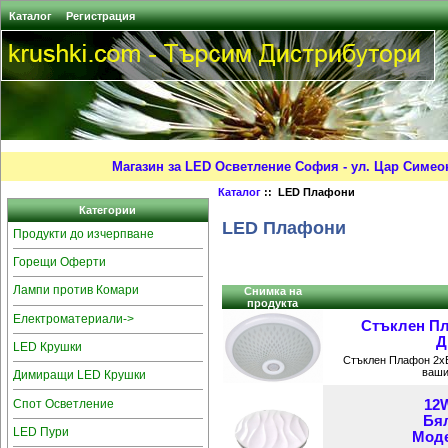
Каталог
Регистрация
Магазин за LED Осветление София - ул. Цар Симео
Каталог
:: LED Плафони
Категории
LED Плафони
Продукти до изчерпване
Горещи Оферти
Лампи против Комари
Снимка на
продукта
Електроматериали->
Стъклен Пл
Д
LED Крушки
Стъклен Плафон 2xE
ваши
Димиращи LED Крушки
Спот Осветление
12
Бял
LED Пури
Моде