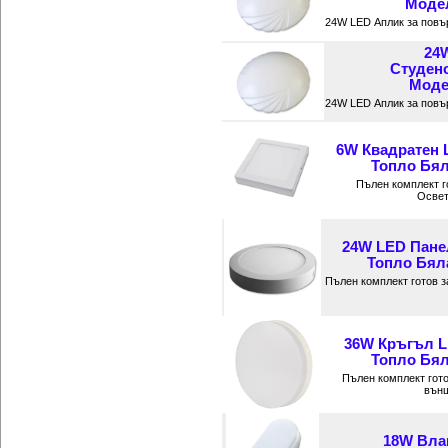
Модел
24W LED Аплик за повъ
24
Студен
Модел
24W LED Аплик за повъ
6W Квадратен 
Топло Бял
Пълен комплект г
Освет
24W LED Пане
Топло Бяла
Пълен комплект готов 
36W Кръгъл L
Топло Бял
Пълен комплект гот
външ
18W Вла