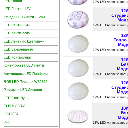
LED Неони
12W LED Аплик за повъ
LED Ленти - 12V
12
Студен
Твърди LED Ленти - 12V->
Моде
LED Ленти - 24V
12W LED Аплик за повъ
LED ленти 220V
12
Топло
LED Ленти по Цветове->
Моде
LED Захранвания
12W LED Аплик за повъ
LED Контролери
12
Бял
Конектори за LED Ленти
Модел
Алуминиеви LED Профили
12W LED Аплик за повъ
RGB LED Пиксели WS2812
12
Студен
Рекламни LED Дисплеи
Модел
12W LED Аплик за повъ
LED Спот Луни
ELBULGARIA
18
Бял
LIGHTEX
Моде
D-iL
18W LED Аплик за повъ