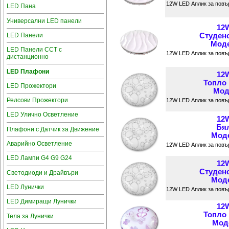
12W LED Аплик за повъ
LED Пана
Универсални LED панели
12
LED Панели
Студен
Моде
LED Панели CCT с
12W LED Аплик за повъ
дистанционно
LED Плафони
12
Топло
LED Прожектори
Мод
Релсови Прожектори
12W LED Аплик за повъ
LED Улично Осветление
12
Бял
Плафони с Датчик за Движение
Моде
Аварийно Осветление
12W LED Аплик за повъ
LED Лампи G4 G9 G24
12
Студен
Светодиоди и Драйвъри
Моде
LED Лунички
12W LED Аплик за повъ
LED Димиращи Лунички
12
Топло
Тела за Лунички
Моде