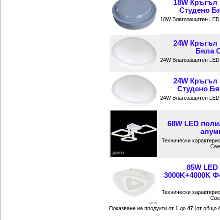
18W Кръгъл 
Студено Бя
18W Влагозащитен LED 
24W Кръгъл 
Бяла С
24W Влагозащитен LED 
24W Кръгъл 
Студено Бял
24W Влагозащитен LED 
68W LED поли
алуми
Технически характерис
Све
85W LED
3000K+4000K Ф
Технически характерис
Све
Показване на продукти от
1
до
47
(от общо