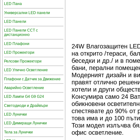
LED Пана
Универсални LED панели
LED Панели
LED Панели CCT с
дистанционно
LED Плафони
24W Влагозащитен LED
на открито /тераси, б
LED Прожектори
беседки и др./ и в пом
Релсови Прожектори
бани, перални помещен
LED Улично Осветление
Модерният дизайн и ви
Плафони с Датчик за Движение
правят отлично решение
Аварийно Осветление
хотели и други общест
Консумира само 24 Ват
LED Лампи G4 G9 G24
обикновени осветителн
Светодиоди и Драйвъри
спестявате до 90% от 
LED Лунички
това има и до 100 пъти
LED Димиращи Лунички
Този модел излъчва бя
офис осветление.
Тела за Лунички