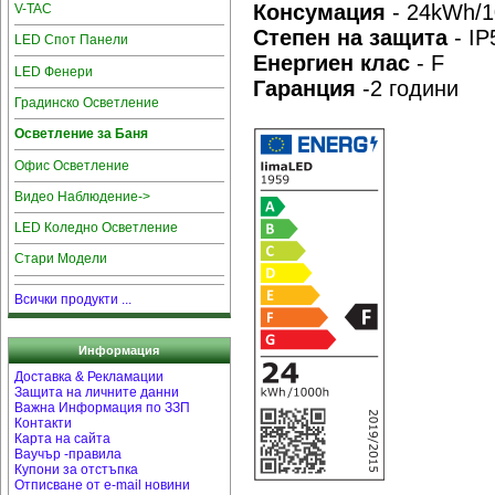
Консумация
- 24kWh/
V-TAC
Степен на защита
- IP
LED Спот Панели
Енергиен клас
- F
LED Фенери
Гаранция
-2 години
Градинско Осветление
Осветление за Баня
Офис Осветление
Видео Наблюдение->
LED Коледно Осветление
Стари Модели
Всички продукти ...
Информация
Доставка & Рекламации
Защита на личните данни
Важна Информация по ЗЗП
Контакти
Карта на сайта
Ваучър -правила
Купони за отстъпка
Отписване от e-mail новини