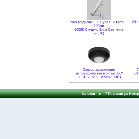
Sli
20W Модулна LED ПураT5 с Бутон -
120cm
6000K Студено Бяла Светлина
(7.67€)
Сензор за движение
7
за повърхностен монтаж 360º
Ст
FOCUS IP20 - Черен(8.13€ )
Каталог
::
7 Причини да Избер