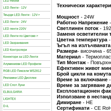
LED Неони
Технически характери
LED Ленти - 12V
Твърди LED Ленти - 12V->
Мощност
- 24W
Работно Напрежение
LED Ленти - 24V
Светлинен поток
- 19
LED ленти 220V
Заменя осветителни 
LED Ленти по Цветове->
Цветна температура
LED Захранвания
Ъгъл на излъчваната
LED Контролери
Размери
- височина - 
Материал
- Термопла
Конектори за LED Ленти
Тип Монтаж
- Повърхн
Алуминиеви LED Профили
Ефективен живот ми
RGB LED Пиксели WS2812
Брой цикли на комут
Рекламни LED Дисплеи
Време за включване
Време за загряване 
LED Спот Луни
Експлоатационен фак
ELBULGARIA
Използване в нестан
LIGHTEX
Димиране
- НЕ
D-iL
Сертификати
- CE Ro