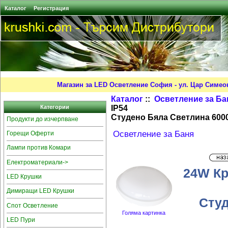
Каталог
Регистрация
Магазин за LED Осветление София - ул. Цар Симео
Каталог
::
Осветление за Ба
IP54
Категории
Студено Бяла Светлина 6000
Продукти до изчерпване
Осветление за Баня
Горещи Оферти
Лампи против Комари
Електроматериали->
24W Кр
LED Крушки
Димиращи LED Крушки
Студ
Спот Осветление
Голяма картинка
LED Пури