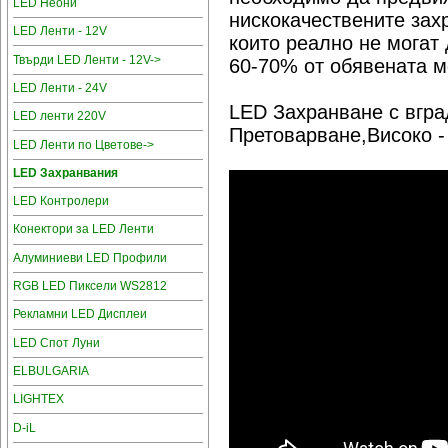
LED Неони
нискокачествените зах
LED Ленти - 12V
които реално не могат 
Твърди LED Ленти - 12V->
60-70% от обявената м
LED Ленти - 24V
LED Захранване с вгра
LED ленти 220V
Претоварване,Високо -
LED Ленти по Цветове->
LED Захранвания
LED Контролери
Конектори за LED Ленти
Алуминиеви LED Профили
RGB LED Пиксели WS2812
Рекламни LED Дисплеи
LED Спот Луни
ELBULGARIA
LIGHTEX
D-iL