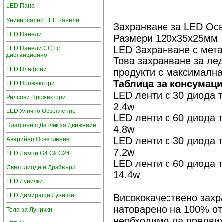
LED Пана
Универсални LED панели
Захранване за LED Ос
LED Панели
Размери 120х35х25мм
LED Захранване с мета
LED Панели CCT с
дистанционно
Това захранване за ле
LED Плафони
продукти с максимална
Таблица за консумац
LED Прожектори
LED ленти с 30 диода 
Релсови Прожектори
2.4w
LED Улично Осветление
LED ленти с 60 диода 
Плафони с Датчик за Движение
4.8w
LED ленти с 30 диода 
Аварийно Осветление
7.2w
LED Лампи G4 G9 G24
LED ленти с 60 диода 
Светодиоди и Драйвъри
14.4w
LED Лунички
LED Димиращи Лунички
Висококачествено захр
натоварено на 100% от
Тела за Лунички
необходимо да предвиж