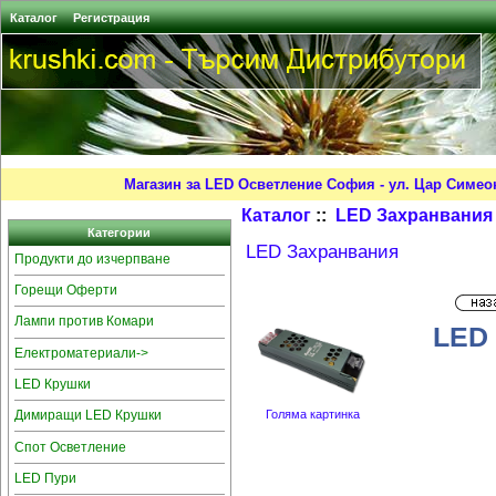
Каталог
Регистрация
Магазин за LED Осветление София - ул. Цар Симео
Каталог
::
LED Захранвания
Категории
LED Захранвания
Продукти до изчерпване
Горещи Оферти
Лампи против Комари
LED
Електроматериали->
LED Крушки
Димиращи LED Крушки
Голяма картинка
Спот Осветление
LED Пури