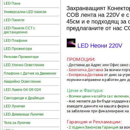
LED Пана
Захранващият Конектор
Универсални LED панели
COB лента на 220V е 
LED Панели
45см и е подходящ за с
предлаганите от нас C
LED Панели CCT с
дистанционно
LED Плафони
LED Неони 220V
LED Прожектори
Релсови Прожектори
LED Улично Осветление
Плафони с Датчик за Движение
Аварийно Осветление
LED Лампи G4 G9 G24
Светодиоди и Драйвъри
LED Лунички
LED Димиращи Лунички
Тела за Лунички