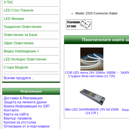
V-TAC
LED Спот Панели
Model: 2315-Connector-Kabel
LED Фенери
Градинско Осветление
Осветление за Баня
Посетителите които за
Офис Осветление
Видео Наблюдение->
LED Коледно Осветление
Стари Модели
COB LED лента 24V 10W/m. 6000K –
ЗАХРА
Студено бяла светлина (11.71€)
Всички продукти ...
Информация
Доставка & Рекламации
Защита на личните данни
Важна Информация по ЗЗП
Slim-LED ЗАХРАНВАНЕ 24V 6A 150W
Захр
Контакти
(14.27€ )
Карта на сайта
Ваучър -правила
Купони за отстъпка
Отписване от e-mail новини