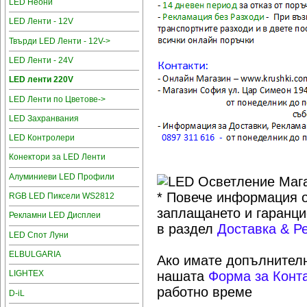
LED Неони
LED Ленти - 12V
Твърди LED Ленти - 12V->
LED Ленти - 24V
LED ленти 220V
LED Ленти по Цветове->
LED Захранвания
LED Контролери
Конектори за LED Ленти
Алуминиеви LED Профили
* Повече информация о
RGB LED Пиксели WS2812
заплащането и гаранци
Рекламни LED Дисплеи
в раздел
Доставка & Р
LED Спот Луни
ELBULGARIA
Ако имате допълнителн
LIGHTEX
нашата
Форма за Конт
работно време
D-iL