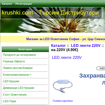
Каталог
Регистрация
Магазин за LED Осветление София - ул. Цар Симео
Каталог
::
LED ленти 220V
::
на 220V (4.90€)
Категории
Продукти до изчерпване
LED ленти 220V
Горещи Оферти
Лампи против Комари
Захранв
Електроматериали->
л
LED Крушки
Димиращи LED Крушки
Спот Осветление
Голяма картинка
LED Пури