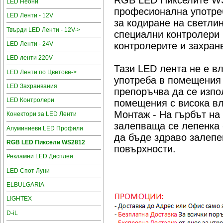
RGB LED Пикселите WS
LED Неони
професионална употреб
LED Ленти - 12V
за кодиране на светли
Твърди LED Ленти - 12V->
специални контролери 
LED Ленти - 24V
контролерите и захран
LED ленти 220V
Тази LED лента не е в
LED Ленти по Цветове->
употреба в помещения 
LED Захранвания
препоръчва да се изпол
LED Контролери
помещения с висока вл
Монтаж - На гърбът на
Конектори за LED Ленти
залепваща се лепенка 
Алуминиеви LED Профили
да бъде здраво залепе
RGB LED Пиксели WS2812
повърхности.
Рекламни LED Дисплеи
LED Спот Луни
ELBULGARIA
LIGHTEX
D-iL