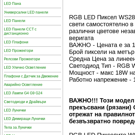
LED Пана
Универсални LED панели
RGB LED Пиксел WS28
LED Панели
свети самостоятелно в
LED Панели CCT с
различни цветове неза
дистанционно
веригата
LED Плафони
ВАЖНО - Цената е за 
LED Прожектори
Брой пиксели на метър
Средна Цена за линеен
Релсови Прожектори
Светодиод Тип - RGB 
LED Улично Осветление
Мощност - макс 18W н
Плафони с Датчик за Движение
Работно напрежение - 
Аварийно Осветление
LED Лампи G4 G9 G24
ВАЖНО!!! Този модел
Светодиоди и Драйвъри
прекъсвани (рязани) 
LED Лунички
отрежат на правилнот
LED Димиращи Лунички
безвъзвратно повред
Тела за Лунички