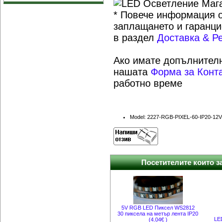
* Повече информация о
заплащането и гаранци
в раздел
Доставка & Р
Ако имате допълнителн
нашата
Форма за Конт
работно време
Model: 2227-RGB-PIXEL-60-IP20-12V
Посетителите които за
5V RGB LED Пиксел WS2812
30 пиксела на метър лента IP20
LE
(4.04€ )