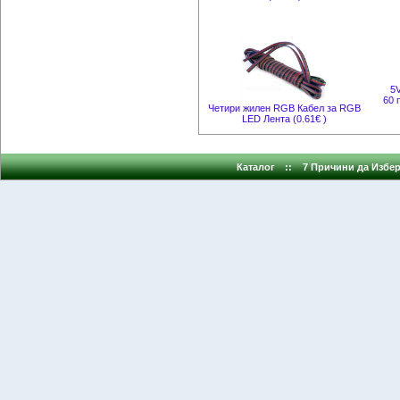
5
60 
Четири жилен RGB Кабел за RGB
LED Лента (0.61€ )
Каталог
::
7 Причини да Избер