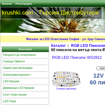
Каталог
Регистрация
Магазин за LED Осветление София - ул. Цар Симео
Каталог
::
RGB LED Пиксели
60 пиксела на метър лента IP
Категории
Продукти до изчерпване
RGB LED Пиксели WS2812
Горещи Оферти
Лампи против Комари
12V
Електроматериали->
60 п
LED Крушки
Димиращи LED Крушки
Голяма картинка
Спот Осветление
LED Пури