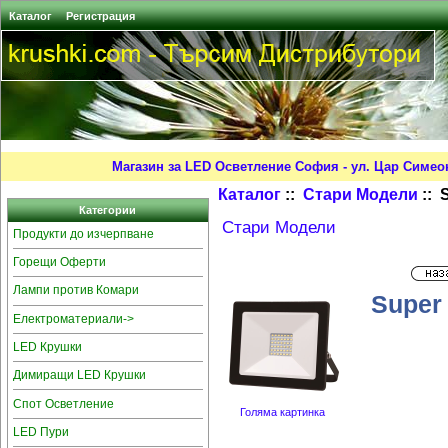
Каталог
Регистрация
Магазин за LED Осветление София - ул. Цар Симео
Каталог
::
Стари Модели
:: 
Категории
Стари Модели
Продукти до изчерпване
Горещи Оферти
Лампи против Комари
Super
Електроматериали->
LED Крушки
Димиращи LED Крушки
Спот Осветление
Голяма картинка
LED Пури