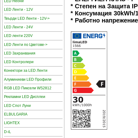
LED Неони
* Степен на Защита IP
LED Ленти - 12V
* Консумация 30kWh/
Твърди LED Ленти - 12V->
* Работно напрежение
LED Ленти - 24V
LED ленти 220V
LED Ленти по Цветове->
LED Захранвания
LED Контролери
Конектори за LED Ленти
Алуминиеви LED Профили
RGB LED Пиксели WS2812
Рекламни LED Дисплеи
LED Спот Луни
ELBULGARIA
LIGHTEX
D-iL