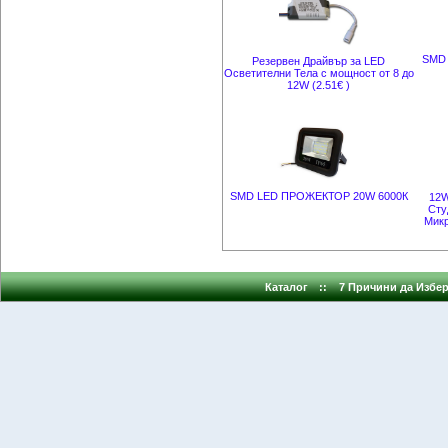
SMD 
Резервен Драйвър за LED
Осветителни Тела с мощност от 8 до
12W (2.51€ )
SMD LED ПРОЖЕКТОР 20W 6000К
12W
Сту
Микр
Каталог
::
7 Причини да Избер