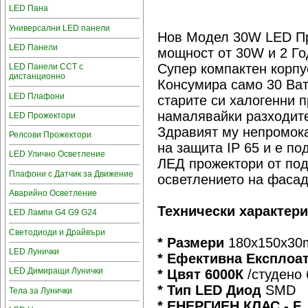
LED Пана
Универсални LED панели
Нов Модел 30W LED Пр
LED Панели
мощност от 30W и 2 Го
Супер компактен корпу
LED Панели CCT с
дистанционно
Консумира само 30 Ват
LED Плафони
старите си халогенни 
намалявайки разходите
LED Прожектори
Здравият му непромока
Релсови Прожектори
на защита IP 65 и е по
LED Улично Осветление
ЛЕД прожектори от под
Плафони с Датчик за Движение
осветлението на фасад
Аварийно Осветление
Технически характер
LED Лампи G4 G9 G24
Светодиоди и Драйвъри
* Размери
180х150х3
LED Лунички
* Ефективна Експлоа
LED Димиращи Лунички
* Цвят 6000К
/студено 
* Тип LED Диод
SMD
Тела за Лунички
* ЕНЕРГИЕН КЛАС - F