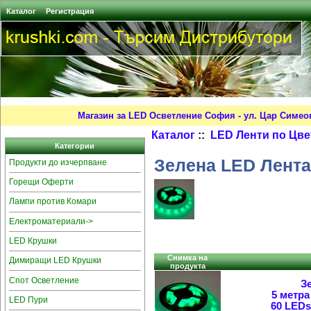
Каталог
Регистрация
Магазин за LED Осветление София - ул. Цар Симео
Каталог
::
LED Ленти по Цв
Категории
Зелена LED Лента
Продукти до изчерпване
Горещи Оферти
Лампи против Комари
Електроматериали->
LED Крушки
Снимка на
Димиращи LED Крушки
продукта
Спот Осветление
З
5 метра
LED Пури
60 LEDs