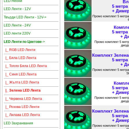
LED Неони
Вл
5 метра
LED Ленти - 12V
+ Димер
Промо комплект 5 метра
Твърди LED Ленти - 12V->
LED Ленти - 24V
Компле
5 метра
LED ленти 220V
+ Д
LED Ленти по Цветове
->
Промо комплект 5 мет
диода
|_ RGB LED Ленти
Комплект Зелена
|_ Бяла LED Лента
5 метра
+ Д
|_ Топло Бяла LED Лента
Промо комплект 5 метра
S
|_ Синя LED Лента
|_ Жълта LED Лента
Компле
5 метра
|_ Зелена LED Лента
+ Димер
Промо комплект 5 мет
|_ Червена LED Лента
диода
|_ Розова LED Ленти
Комплект Зелена
|_ Лилава LED Лента
5 метра
+ Димер
LED Захранвания
Промо комплект 5 метра