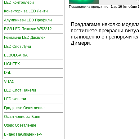
S
LED Контролери
Показване на продукти от
1
до
10
(от общо
Конектори за LED Ленти
Алуминиеви LED Профили
Предлагаме няколко модела
RGB LED Пиксели WS2812
постигнете прекрасни визуа
пълноценно е препоръчител
Рекламни LED Дисплеи
Димери.
LED Спот Луни
ELBULGARIA
LIGHTEX
D-iL
V-TAC
LED Спот Панели
LED Фенери
Градинско Осветление
Осветление за Баня
Офис Осветление
Видео Наблюдение->