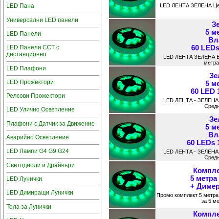
LED Пана
LED ЛЕНТА ЗЕЛЕНА Цена
Универсални LED панели
З
5 м
LED Панели
Вл
60 LEDs
LED Панели CCT с
дистанционно
LED ЛЕНТА ЗЕЛЕНА В
метра
LED Плафони
Зе
LED Прожектори
5 м
60 LED 
Релсови Прожектори
LED ЛЕНТА - ЗЕЛЕНА 
Средн
LED Улично Осветление
Зе
Плафони с Датчик за Движение
5 м
Вл
Аварийно Осветление
60 LEDs 
LED Лампи G4 G9 G24
LED ЛЕНТА - ЗЕЛЕНА 
Средн
Светодиоди и Драйвъри
Компле
5 метра
LED Лунички
+ Димер
LED Димиращи Лунички
Промо комплект 5 метра
за 5 м
Тела за Лунички
Компле