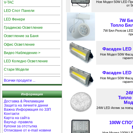
Нов Модел 50W LED Про
V-TAC
от 5
LED Спот Панели
LED Фенери
7W Бя
Топлo Бял
Градинско Осветление
7W Бял Релсов LED
пр
Осветление за Баня
Офис Осветление
Фасаден LED 
Видео Наблюдение->
Нов Модел 50W Фаса
гарант
LED Коледно Осветление
Стари Модели
Фасаден LED 
Нов Модел 50W Фаса
Всички продукти ...
гарант
24
Информация
Топло
Доставка & Рекламации
Мод
Защита на личните данни
24W LED Аплик за повъ
Важна Информация по ЗЗП
Контакти
Карта на сайта
Ваучър -правила
100W СПО
Купони за отстъпка
Отписване от e-mail новини
Нов Модел 100W LE