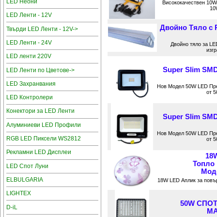
LED Неони
Висококачествен 10W
10
LED Ленти - 12V
Двойно Тяло с 
Твърди LED Ленти - 12V->
LED Ленти - 24V
Двойно тяло за L
изгр
LED ленти 220V
Super Slim S
LED Ленти по Цветове->
LED Захранвания
Нов Модел 50W LED Про
от 5
LED Контролери
Конектори за LED Ленти
Super Slim S
Алуминиеви LED Профили
Нов Модел 50W LED Про
RGB LED Пиксели WS2812
от 5
Рекламни LED Дисплеи
18
Топло
LED Спот Луни
Моде
ELBULGARIA
18W LED Аплик за повъ
LIGHTEX
50W СПОТ
D-iL
MA