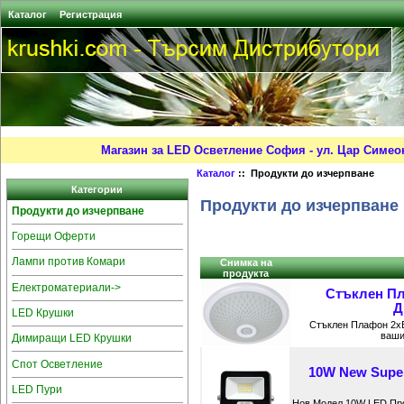
Каталог
Регистрация
Магазин за LED Осветление София - ул. Цар Симео
Каталог
:: Продукти до изчерпване
Категории
Продукти до изчерпване
Продукти до изчерпване
Горещи Оферти
Лампи против Комари
Снимка на
продукта
Електроматериали->
Стъклен Пл
Д
LED Крушки
Стъклен Плафон 2xE
ваши
Димиращи LED Крушки
Спот Осветление
10W New Sup
LED Пури
Нов Модел 10W LED Про