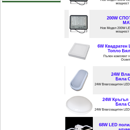
мощност о
200W СПО
MAT
Нов Модел 200W LE
мощност о
6W Квадратен 
Топло Бял
Пълен комплект г
Освет
24W Вла
Бяла С
24W Влагозащитен LED 
24W Кръгъл 
Бяла С
24W Влагозащитен LED 
68W LED поли
алуми