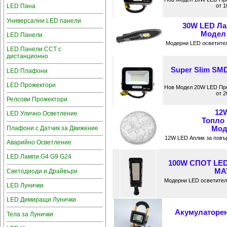
LED Пана
от 1
Универсални LED панели
30W LED Ла
Модел 
LED Панели
Модерни LED осветител
LED Панели CCT с
дистанционно
Super Slim S
LED Плафони
LED Прожектори
Нов Модел 20W LED Про
от 2
Релсови Прожектори
12
LED Улично Осветление
Топло
Плафони с Датчик за Движение
Мод
12W LED Аплик за повъ
Аварийно Осветление
LED Лампи G4 G9 G24
100W СПОТ LED
MAT
Светодиоди и Драйвъри
Модерни LED осветител
LED Лунички
LED Димиращи Лунички
Акумулаторе
Тела за Лунички